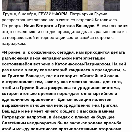
Грузия, 6 ноября,
ГРУЗИНФОРМ.
Патриархия Грузии
распространяет заявление в связи со встречей Католикоса-
Патриарха
Илии Второго
и
Григола Вашадзе.
В нем говорится,
что, к сожалению, и сегодня приходится делать разъяснения из-
за неправильной интерпретации состоявшейся встречи с
патриархом.
«И ранее, и, к сожалению, сегодня, нам приходится делать
разъяснения из-за неправильной интерпретации
состоявшейся встречи с Католикосом-Патриархом. На сей
раз имеем в виду комментарий кандидата в президенты, г-
на Григола Вашадзе, где он говорит: «Святейший очень
интересовался тем, какие у нас имеются планы для того,
чтобы в Грузии была разрушена та уродливая система,
которая столько времени порождает однопартийное и
единоличное правление». Данная позиция является
выражением отношения непосредственно г-на Григола
Вашадзе и не имеет ничего общего с высказыванием
Патриарха; напротив, в беседах о планах на будущее
Святейшим неоднократно была зафиксирована просьба,
чтобы между политически противостоящими сторонами