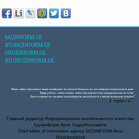
SAQINFORM.GE
RU.SAQINFORM.GE
GRUZINFORM.GE
RU.GRUZINFORM.GE
Главный редактор Информационно-аналитического агентства
Грузинформ Арно Хидирбегишвили
Chief editor of Information agency GEOINFORM Arno
Khidirbegishvili