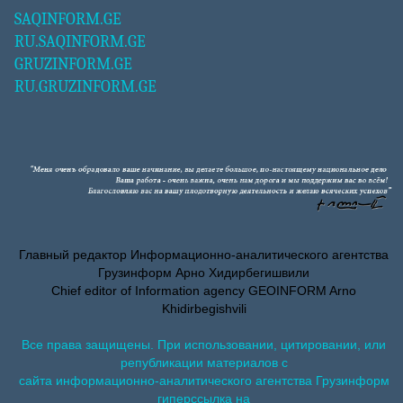
SAQINFORM.GE
RU.SAQINFORM.GE
GRUZINFORM.GE
RU.GRUZINFORM.GE
Главный редактор Информационно-аналитического агентства
Грузинформ Арно Хидирбегишвили
Chief editor of Information agency GEOINFORM Arno
Khidirbegishvili
Все права защищены. При использовании, цитировании, или
републикации материалов с
сайта информационно-аналитического агентства Грузинформ
гиперссылка на