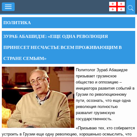
Toggle
navigation
ПОЛИТИКА
ЗУРАБ АБАШИДЗЕ: «ЕЩЕ ОДНА РЕВОЛЮЦИЯ
ПРИНЕСЕТ НЕСЧАСТЬЕ ВСЕМ ПРОЖИВАЮЩИМ В
СТРАНЕ СЕМЬЯМ»
Политолог Зураб Абашидзе
призывает грузинское
общество и оппозицию –
инициатора развития событий в
Грузии по революционному
пути, осознать, что еще одна
революция полностью
развалит грузинскую
государственность.
«Призываю тех, кто собирается
устроить в Грузии еще одну революцию, хорошенько осмыслить, что