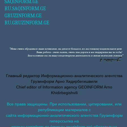
SAQINFORM.GE
RU.SAQINFORM.GE
GRUZINFORM.GE
RU.GRUZINFORM.GE
Главный редактор Информационно-аналитического агентства
Грузинформ Арно Хидирбегишвили
Chief editor of Information agency GEOINFORM Arno
Khidirbegishvili
Все права защищены. При использовании, цитировании, или
републикации материалов с
сайта информационно-аналитического агентства Грузинформ
гиперссылка на
www.ru.saqinform.ge (www.ru.gruzinform.ge) обязательна.