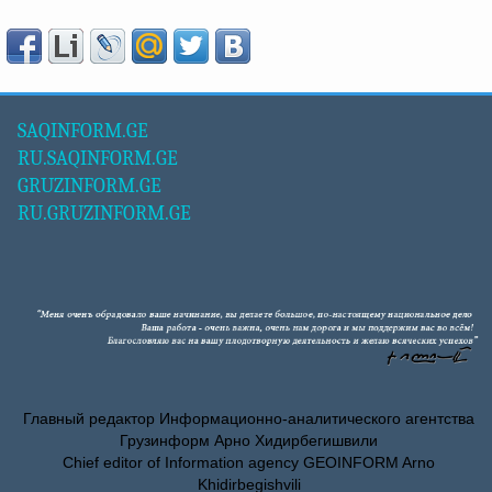
SAQINFORM.GE
RU.SAQINFORM.GE
GRUZINFORM.GE
RU.GRUZINFORM.GE
Главный редактор Информационно-аналитического агентства
Грузинформ Арно Хидирбегишвили
Chief editor of Information agency GEOINFORM Arno
Khidirbegishvili