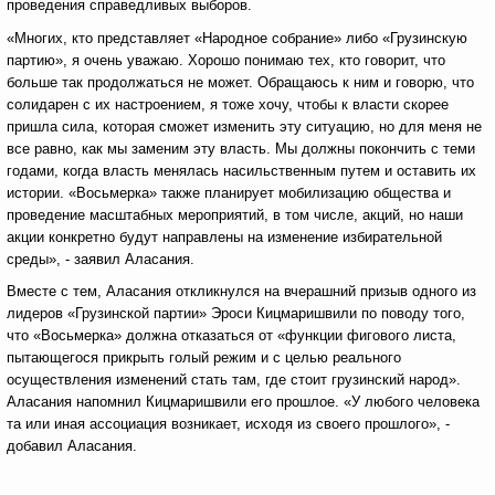
проведения справедливых выборов.
«Многих, кто представляет «Народное собрание» либо «Грузинскую
партию», я очень уважаю. Хорошо понимаю тех, кто говорит, что
больше так продолжаться не может. Обращаюсь к ним и говорю, что
солидарен с их настроением, я тоже хочу, чтобы к власти скорее
пришла сила, которая сможет изменить эту ситуацию, но для меня не
все равно, как мы заменим эту власть. Мы должны покончить с теми
годами, когда власть менялась насильственным путем и оставить их
истории. «Восьмерка» также планирует мобилизацию общества и
проведение масштабных мероприятий, в том числе, акций, но наши
акции конкретно будут направлены на изменение избирательной
среды», - заявил Аласания.
Вместе с тем, Аласания откликнулся на вчерашний призыв одного из
лидеров «Грузинской партии» Эроси Кицмаришвили по поводу того,
что «Восьмерка» должна отказаться от «функции фигового листа,
пытающегося прикрыть голый режим и с целью реального
осуществления изменений стать там, где стоит грузинский народ».
Аласания напомнил Кицмаришвили его прошлое. «У любого человека
та или иная ассоциация возникает, исходя из своего прошлого», -
добавил Аласания.