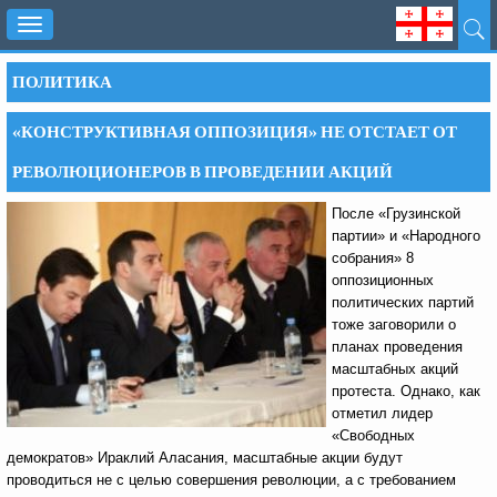
Toggle
navigation
ПОЛИТИКА
«КОНСТРУКТИВНАЯ ОППОЗИЦИЯ» НЕ ОТСТАЕТ ОТ
РЕВОЛЮЦИОНЕРОВ В ПРОВЕДЕНИИ АКЦИЙ
После «Грузинской
партии» и «Народного
собрания» 8
оппозиционных
политических партий
тоже заговорили о
планах проведения
масштабных акций
протеста. Однако, как
отметил лидер
«Свободных
демократов» Ираклий Аласания, масштабные акции будут
проводиться не с целью совершения революции, а с требованием