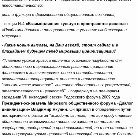
представительство:
роль и функции в формировании общественного сознания»;
- секции №4
«Взаимовлияние культур в пространстве диалога»:
«Проблемы диалога и толерантности в условиях глобализации и
миграции»
-
Какие новые вызовы, на Ваш взгляд, стоят сейчас и в
ближайшем будущем перед мировыми цивилизациями?
-"Главным уроком кризиса является осознание пагубности для
общественного и цивилизационного развития сращивания
финансизма и консьюмеризма, денег и потребительства,
окончательно превращающих человека в атомизированное
"экономическое животное", лишенное общественных устремлений,
ответственности и ценностей",
- подчеркнул
на пленарном
заседании VII ежегодной сессии Родосского форума 2009 года
Президент-основатель Мирового общественного форума «Диалог
цивилизаций» Владимир Якунин
.
Он призвал в определении путей
посткризисного развития
"исходить из того, что все продуктивные
общественно-экономические процессы зависят не только от
государств, предприятий и предпринимателей, но и от стоящих за
ними социокультурных ценностей цивилизаций со всеми их благами