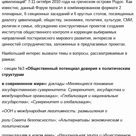
цивилизаций" 7-11 октября 2010 года на греческом острове Родос. Как
известно, данный Форум прошёл в комбинированном формате 2
пленарных, 6 секционных заседаний и 6 круглых столов, посвященных
диалогу цивилизаций, обществу, экономике, политике, культуре, СМИ,
религии и семье, обсуждению конструктивных проектов создания
институтов общественного контроля и коррекции выбираемых
направлений посткризисного мирового развития, интересов и
ценностей сотрудничества, заложенных в предлагаемых проектах.
Наибольший интерес вызвали темы и вопросы, рассматриваемые в
рамках:
- секции №3
«Общественный потенциал доверия к политическим
структурам
в современном мире»:
доклады
«Меняющееся понимание
государственного суверенитета:
Суверенитет, государства и
международные организации»
;
«Глобализация и национальные
государства»; «Суверенитет и глобализация»;
«ООН и международная легитимность: размышления о
роли Совета безопасности»; «Альтернативы экономическим и
политическим
организациям в новом веке»; «Национальная элита и общественное