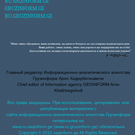
RU.SAQINFORM.GE
GRUZINFORM.GE
RU.GRUZINFORM.GE
Главный редактор Информационно-аналитического агентства
Грузинформ Арно Хидирбегишвили
Chief editor of Information agency GEOINFORM Arno
Khidirbegishvili
Все права защищены. При использовании, цитировании, или
републикации материалов с
сайта информационно-аналитического агентства Грузинформ
гиперссылка на
www.ru.saqinform.ge (www.ru.gruzinform.ge) обязательна.
Copyright © 2015 saqinform.ge All Rights Reserved.