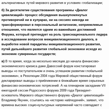
альтернативных путей мирового развития в условиях глобализации;
б) За десятилетие существования программы «Диалог
цивилизаций» процесс обсуждения вышеупомянутых
противоречий ни в кулуарах, ни на сессиях никогда не
трансформировал в персональный антагонизм, неприемлемые
отношения, что является одним из важнейших достижений
Форума, который претендует на роль транснационального лидера
в исследовании вопросов межцивилизационного диалога, в
выработке новой парадигмы межцивилизационного развития,
путей дальнейшего развития глобальной экономики исходя из
экономик суверенных государств;
в)
В то время, когда за несколько месяцев до начала финансово-
экономического кризиса даже Давосский форум констатировал
выводы «о поступательном и очень успешном развитии глобальной
экономики», в Резолюции 2004 года Мировой общественный форум
декларировал выводы о приближении в ближайшее время серьезных
финансово-экономических потрясений. А на пленарном заседании VII
ежегодной сессии Родосского форума 2009 года Президент-
основатель Мирового общественного форума «Диалог цивилизаций»
Владимир Якунин, ссылаясь на «историю наблюдений», заявил, что
времена высоких социо-культурных напряжений часто совпадают с