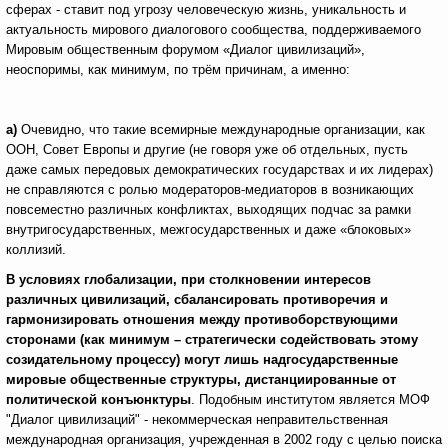
сферах - ставит под угрозу человеческую жизнь, уникальность и
актуальность мирового диалогового сообщества, поддерживаемого
Мировым общественным форумом
«Диалог цивилизаций»,
неоспоримы, как минимум, по трём причинам, а именно:
а)
Очевидно, что такие всемирные международные организации, как
ООН, Совет Европы и другие (не говоря уже об отдельных, пусть
даже самых передовых демократических государствах и их лидерах)
не справляются с ролью модераторов-медиаторов в возникающих
повсеместно различных конфликтах, выходящих подчас за рамки
внутригосударственных, межгосударственных и даже «блоковых»
коллизий.
В условиях глобализации, при столкновении интересов
различных цивилизаций, сбалансировать противоречия и
гармонизировать отношения между противоборствующими
сторонами (как минимум – стратегически содействовать этому
созидательному процессу) могут лишь надгосударственные
мировые общественные структуры, дистанциированные от
политической конъюнктуры
. Подобным институтом является МОФ
"Диалог цивилизаций" - некоммерческая неправительственная
международная организация, учрежденная в 2002 году с целью поиска