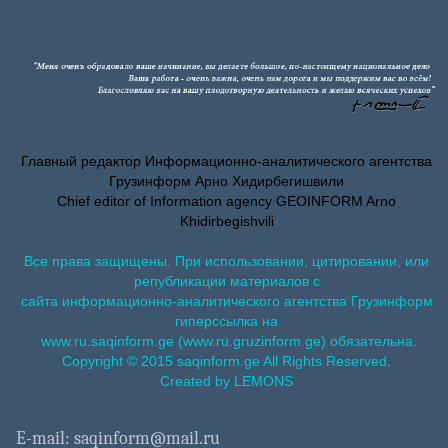
Главный редактор Информационно-аналитического агентства
Грузинформ Арно Хидирбегишвили
Chief editor of Information agency GEOINFORM Arno
Khidirbegishvili
Все права защищены. При использовании, цитировании, или
републикации материалов с
сайта информационно-аналитического агентства Грузинформ
гиперссылка на
www.ru.saqinform.ge (www.ru.gruzinform.ge) обязательна.
Copyright © 2015 saqinform.ge All Rights Reserved.
Created by LEMONS
E-mail: saqinform@mail.ru