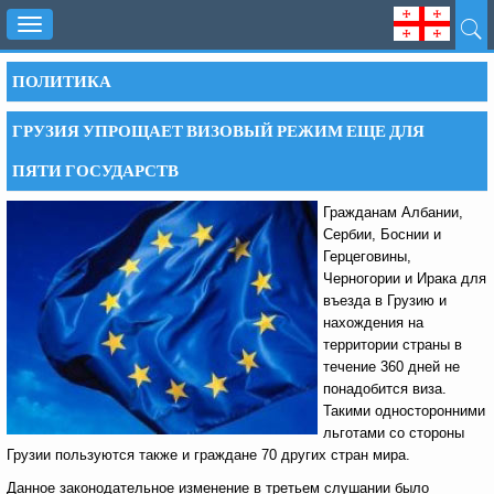
Toggle
navigation
ПОЛИТИКА
ГРУЗИЯ УПРОЩАЕТ ВИЗОВЫЙ РЕЖИМ ЕЩЕ ДЛЯ
ПЯТИ ГОСУДАРСТВ
Гражданам Албании,
Сербии, Боснии и
Герцеговины,
Черногории и Ирака для
въезда в Грузию и
нахождения на
территории страны в
течение 360 дней не
понадобится виза.
Такими односторонними
льготами со стороны
Грузии пользуются также и граждане 70 других стран мира.
Данное законодательное изменение в третьем слушании было