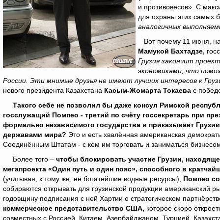
и противовесов». С мак
для охраны этих самых 
аналогичных выполняем
Вот почему 11 июня, на
Мамукой Бахтадзе,
гос
Грузия закончит проек
экономиками, что помо
России. Эти мнимые друзья не имеют лучших интересов к Груз
нового президента Казахстана
Касым-Жомарта Токаева
с победо
Такого себе не позволил бы даже консул Римской респуб
госслужащий Помпео - третий по счёту госсекретарь при пр
формально независимого государства и приказывает Грузии
державами мира?
Это и есть хвалённая американская демократи
Соединённым Штатам - с кем им торговать и заниматься бизнесо
Более того –
чтобы блокировать участие Грузии, находяще
мегапроекта «Один путь и один пояс», способного в кратча
(учитывая, к тому же, её богатейшие водные ресурсы),
Помпео со
собираются открывать для грузинской продукции американский ры
годовщину подписания с ней Хартии о стратегическом партнёрстве
коммерческое представительство США,
которое скоро откроет
совместных с Россией, Китаем, Азербайджаном, Турцией, Казахста