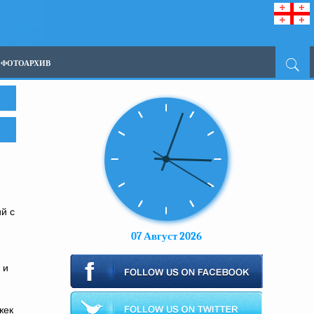
ФОТОАРХИВ
й с
07 Август 2026
 и
жек