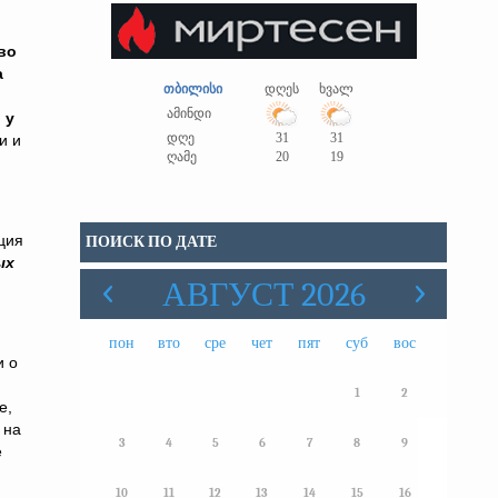
во
а
თბილისი
დღეს
ხვალ
ამინდი
 у
დღე
31
31
и и
ღამე
20
19
ция
ПОИСК ПО ДАТЕ
ых
АВГУСТ 2026
пон
вто
сре
чет
пят
суб
вос
и о
1
2
е,
 на
3
4
5
6
7
8
9
е
10
11
12
13
14
15
16