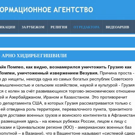
ЛИКАЦИИ
ЗА РУБЕЖОМ
РЕЛИГИЯ
ОТ РЕДАКТОРА
ВИДЕОАРХИВ
 – АРНО ХИДИРБЕГИШВИЛИ
йк Помпео, как видно, вознамерился уничтожить Грузию как
Помпеи, уничтоженный извержением Везувия.
Причина проста -
 до нищеты, некогда одна из самых богатых республик Советского
мышленностью и сельским хозяйством, наукой и культурой - Грузия
я с колен за счёт развивающихся торгово-экономических отношени
ией и Азербайджаном, Ираном и Казахстаном. Это противоречит
 департамента США, в которых Грузия рассматривается только с
– ей отведена роль территории, перевалочного пункта, транзитного
для доставки военных грузов и воинского контингента в Афганистан
 размещения здесь - на южных рубежах России, лицом к лицу с
бхазии и Цхинвальском регионе (ЮО) - американских военных баз
ухопутной – в Вазиани), что в Вашингтоне называют «системой сдер