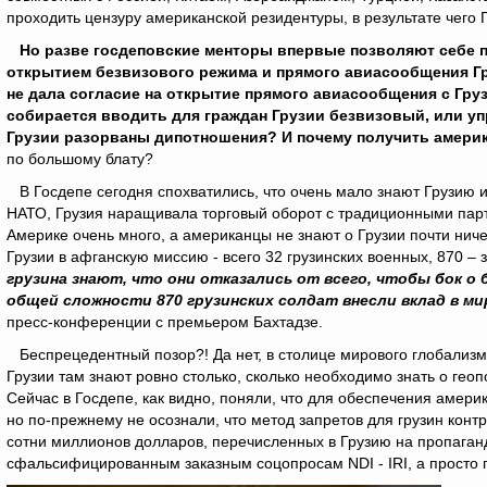
проходить цензуру американской резидентуры, в результате чего 
Но разве госдеповские менторы впервые позволяют себе 
открытием безвизового режима и прямого авиасообщения Гру
не дала согласие на открытие прямого авиасообщения с Гру
собирается вводить для граждан Грузии безвизовый, или уп
Грузии разорваны дипотношения? И почему получить амери
по большому блату?
В Госдепе сегодня спохватились, что очень мало знают Грузию и
НАТО, Грузия наращивала торговый оборот с традиционными партн
Америке очень много, а американцы не знают о Грузии почти ничег
Грузии в афганскую миссию - всего 32 грузинских военных, 870 – 
грузина знают, что они отказались от всего, чтобы бок о 
общей сложности 870 грузинских солдат внесли вклад в 
пресс-конференции с премьером Бахтадзе.
Беспрецедентный позор?! Да нет, в столице мирового глобализм
Грузии там знают ровно столько, сколько необходимо знать о гео
Сейчас в Госдепе, как видно, поняли, что для обеспечения амери
но по-прежнему не осознали, что метод запретов для грузин кон
сотни миллионов долларов, перечисленных в Грузию на пропаганд
сфальсифицированным заказным соцопросам NDI - IRI, а просто п