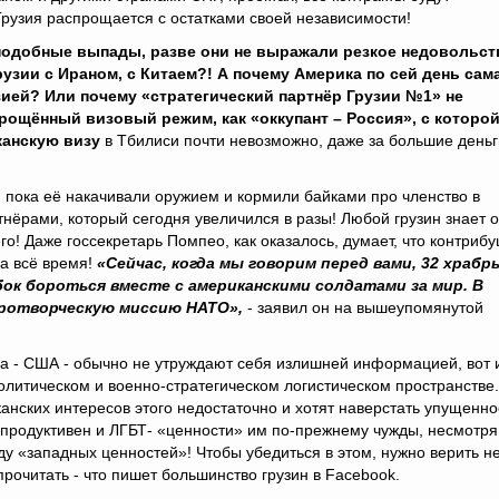
Грузия распрощается с остатками своей независимости!
подобные выпады, разве они не выражали резкое недовольст
зии с Ираном, с Китаем?! А почему Америка по сей день сам
зией? Или почему «стратегический партнёр Грузии №1» не
рощённый визовый режим, как «оккупант – Россия», с которой
канскую визу
в Тбилиси почти невозможно, даже за большие деньг
 пока её накачивали оружием и кормили байками про членство в
ёрами, который сегодня увеличился в разы! Любой грузин знает о
о! Даже госсекретарь Помпео, как оказалось, думает, что контрибу
за всё время!
«Сейчас, когда мы говорим перед вами, 32 храбр
бок бороться вместе с американскими солдатами за мир. В
миротворческую миссию НАТО»,
- заявил он на вышеупомянутой
а - США - обычно не утруждают себя излишней информацией, вот 
политическом и военно-стратегическом логистическом пространстве.
канских интересов этого недостаточно и хотят наверстать упущенно
трпродуктивен и ЛГБТ- «ценности» им по-прежнему чужды, несмотря
у «западных ценностей»! Чтобы убедиться в этом, нужно верить н
рочитать - что пишет большинство грузин в Facebook.