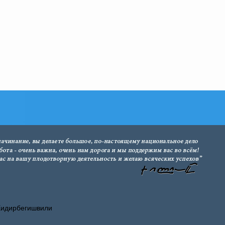
Хидирбегишвили