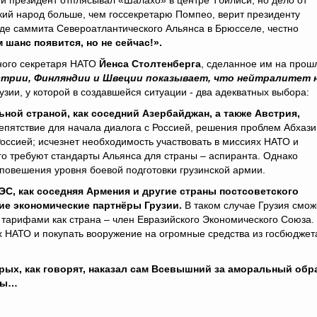
ий президент отплясывал «Шалахо» в центре Тбилиси, но дело от
нский народ больше, чем госсекретарю Помпео, верит президенту
оде саммита Североатлантического Альянса в Брюсселе, честно
шанс появится, но не сейчас!».
ного секретаря НАТО
Йенса Столтенберга
, сделанное им на прош
трии, Финляндии и Швеции показывает, что нейтралитет 
зии, у которой в создавшейся ситуации - два адекватных выбора:
льной страной, как соседний Азербайджан, а также Австрия,
епятствие для начала диалога с Россией, решения проблем Абхази
оссией; исчезнет необходимость участвовать в миссиях НАТО и
ого требуют стандарты Альянса для страны – аспиранта. Однако
повешения уровня боевой подготовки грузинской армии.
АЭС, как соседняя Армения и другие страны постсоветского
шие экономические партнёры Грузии.
В таком случае Грузия смож
тарифами как страна – член Евразийского Экономического Союза.
х НАТО и покупать вооружение на огромные средства из госбюджет
орых, как говорят, наказал сам Всевышний за аморальный обр
еты…