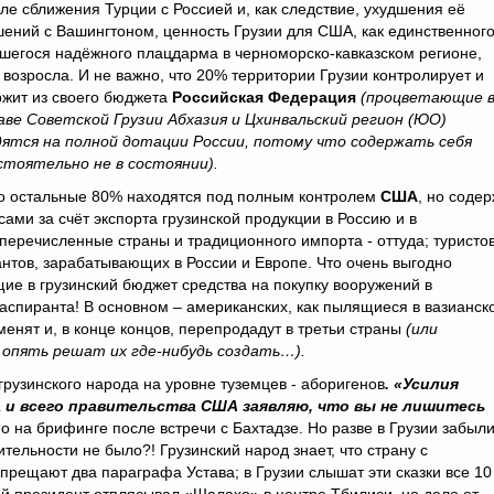
 сближения Турции с Россией и, как следствие, ухудшения её
ений с Вашингтоном, ценность Грузии для США, как единственног
шегося надёжного плацдарма в черноморско-кавказском регионе,
 возросла. И не важно, что 20% территории Грузии контролирует и
ржит из своего бюджета
Российская Федерация
(процветающие 
аве Советской Грузии Абхазия и Цхинвальский регион (ЮО)
дятся на полной дотации России, потому что содержать себя
стоятельно не в состоянии).
 остальные 80% находятся под полным контролем
США
, но соде
сами за счёт экспорта грузинской продукции в Россию и в
еречисленные страны и традиционного импорта - оттуда; туристов
антов, зарабатывающих в России и Европе. Что очень выгодно
щие в грузинский бюджет средства на покупку вооружений в
аспиранта! В основном – американских, как пылящиеся в вазианск
енят и, в конце концов, перепродадут в третьи страны
(или
 опять решат их где-нибудь создать…).
рузинского народа на уровне туземцев - аборигенов
. «Усилия
 и всего правительства США заявляю, что вы не лишитесь
о на брифинге после встречи с Бахтадзе. Но разве в Грузии забыли
тельности не было?! Грузинский народ знает, что страну с
рещают два параграфа Устава; в Грузии слышат эти сказки все 10