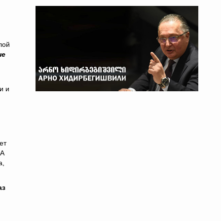
лой
не
и и
ет
 А
а,
аз