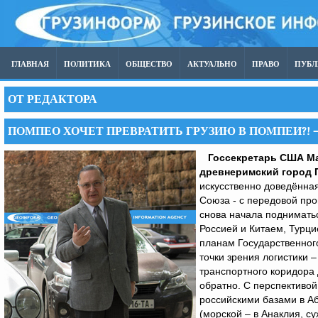
ГЛАВНАЯ
ПОЛИТИКА
ОБЩЕСТВО
АКТУАЛЬНО
ПРАВО
ПУБ
ОТ РЕДАКТОРА
ПОМПЕО ХОЧЕТ ПРЕВРАТИТЬ ГРУЗИЮ В ПОМПЕИ?!
Госсекретарь США Ма
древнеримский город 
искусственно доведённая
Союза - с передовой про
снова начала подниматьс
Россией и Китаем, Турц
планам Государственного
точки зрения логистики 
транспортного коридора 
обратно. С перспективой
российскими базами в А
(морской – в Анаклия, с