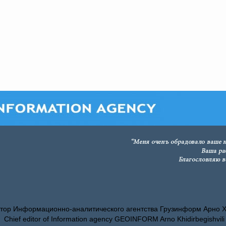
тор Информационно-аналитического агентства Грузинформ Арно 
Chief editor of Information agency GEOINFORM Arno Khidirbegishvili