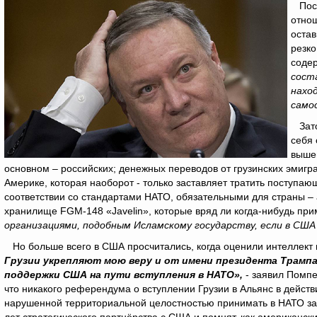
После
отнош
остав
резко
соде
сост
нахо
само
Зато
себя 
вышеп
основном – российских; денежных переводов от грузинских эмигр
Америке, которая наоборот - только заставляет тратить поступаю
соответствии со стандартами НАТО, обязательными для страны – 
хранилище FGM-148 «Javelin», которые вряд ли когда-нибудь прим
организациями, подобным Исламскому государству, если в США
Но больше всего в США просчитались, когда оценили интеллект г
Грузии укрепляют мою веру и от имени президента Трампа
поддержки США на пути вступления в НАТО»,
- заявил Помпе
что никакого референдума о вступлении Грузии в Альянс в действи
нарушенной территориальной целостностью принимать в НАТО зап