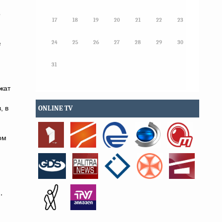
о
17
18
19
20
21
22
23
24
25
26
27
28
29
30
в
31
ржат
, в
ONLINE TV
ом
,