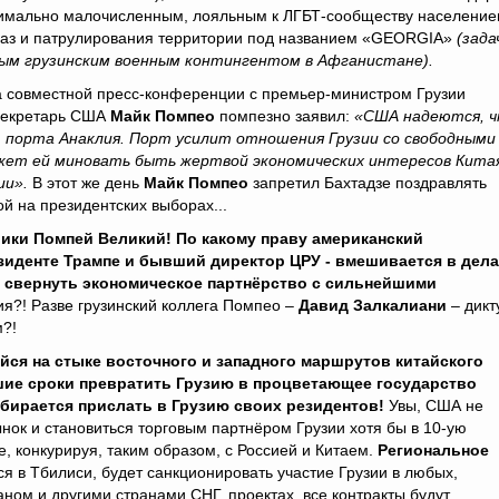
симально малочисленным, лояльным к ЛГБТ-сообществу населени
баз и патрулирования территории под названием «GEORGIA»
(зада
ым грузинским военным контингентом в Афганистане).
 совместной пресс-конференции с премьер-министром Грузии
секретарь США
Майк Помпео
помпезно заявил:
«США надеются, 
т порта Анаклия. Порт усилит отношения Грузии со свободными
жет ей миновать быть жертвой экономических интересов Кита
ии».
В этот же день
Майк Помпео
запретил Бахтадзе поздравлять
й на президентских выборах...
лики Помпей Великий! По какому праву американский
езиденте Трампе и бывший директор ЦРУ - вмешивается в дела
 свернуть экономическое партнёрство с сильнейшими
я?! Разве грузинский коллега Помпео –
Давид Залкалиани
– дикт
м?!
йся на стыке восточного и западного маршрутов китайского
йшие сроки превратить Грузию в процветающее государство
бирается прислать в Грузию своих резидентов!
Увы, США не
нок и становиться торговым партнёром Грузии хотя бы в 10-ую
, конкурируя, таким образом, с Россией и Китаем.
Региональное
ся в Тбилиси, будет санкционировать участие Грузии в любых,
ном и другими странами СНГ, проектах, все контракты будут