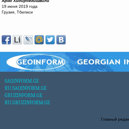
Арно Хидирбегишвили
19 июня 2019 года
Грузия, Тбилиси
SAQINFORM.GE
RU.SAQINFORM.GE
GRUZINFORM.GE
RU.GRUZINFORM.GE
Главный редак