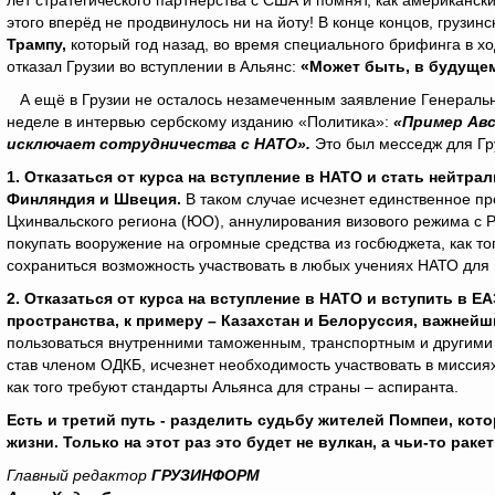
лет стратегического партнёрства с США и помнят, как американск
этого вперёд не продвинулось ни на йоту! В конце концов, грузи
Трампу,
который год назад, во время специального брифинга в х
отказал Грузии во вступлении в Альянс:
«Может быть, в будущем 
А ещё в Грузии не осталось незамеченным заявление Генераль
неделе в интервью сербскому изданию «Политика»:
«Пример Авс
исключает сотрудничества с НАТО».
Это был месседж для Гру
1. Отказаться от курса на вступление в НАТО и стать нейтра
Финляндия и Швеция.
В таком случае исчезнет единственное пр
Цхинвальского региона (ЮО), аннулирования визового режима с Р
покупать вооружение на огромные средства из госбюджета, как т
сохраниться возможность участвовать в любых учениях НАТО для 
2. Отказаться от курса на вступление в НАТО и вступить в Е
пространства, к примеру – Казахстан и Белоруссия, важней
пользоваться внутренними таможенным, транспортным и другими 
став членом ОДКБ, исчезнет необходимость участвовать в миссия
как того требуют стандарты Альянса для страны – аспиранта.
Есть и третий путь - разделить судьбу жителей Помпеи, кот
жизни. Только на этот раз это будет не вулкан, а чьи-то рак
Главный редактор
ГРУЗИНФОРМ