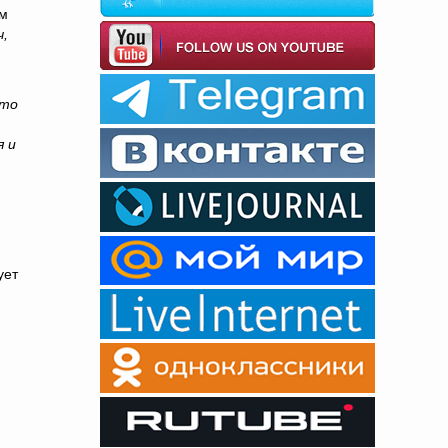
ем
ч,
что
я и
ует