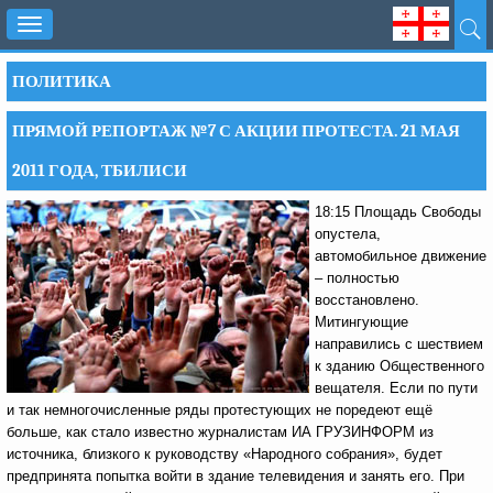
Toggle
navigation
ПОЛИТИКА
ПРЯМОЙ РЕПОРТАЖ №7 С АКЦИИ ПРОТЕСТА. 21 МАЯ
2011 ГОДА, ТБИЛИСИ
18:15 Площадь Свободы
опустела,
автомобильное движение
– полностью
восстановлено.
Митингующие
направились с шествием
к зданию Общественного
вещателя. Если по пути
и так немногочисленные ряды протестующих не поредеют ещё
больше, как стало известно журналистам ИА ГРУЗИНФОРМ из
источника, близкого к руководству «Народного собрания», будет
предпринята попытка войти в здание телевидения и занять его. При