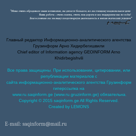
Главный редактор Информационно-аналитического агентства
Грузинформ Арно Хидирбегишвили
Chief editor of Information agency GEOINFORM Arno
Khidirbegishvili
Все права защищены. При использовании, цитировании, или
републикации материалов с
сайта информационно-аналитического агентства Грузинформ
гиперссылка на
www.ru.saqinform.ge (www.ru.gruzinform.ge) обязательна.
Copyright © 2015 saqinform.ge All Rights Reserved.
Created by LEMONS
E-mail: saqinform@mail.ru