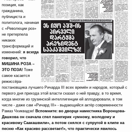
позиция, как
гражданина,
публициста и
политолога, начиная
с «Революции роз»
не претерпела
никаких
трансформаций и
изменений:
я всегда
говорил, что
МИШИНА РОЗА –
ЭТО ПОЗА!
Тоже
самое касается
режиссёра-
постановщика лучшего Ричарда III всех времён и народов, который с
первого дня прихода этой власти сказал о ней правду, в то время,
когда многие из грузинской интеллигенции ей аплодировали, в том
числе - даже сам «Ричард III» - выдающийся актёр современности
Рамаз Чхиквадзе!
Вспомните: во дворце наместника Воронцова-
Дашкова он сначала спел панегирик «умному, молодому и
красивому Саакашвили», а потом снялся с супругой в клипе на
песню «Как красиво рассветает!», что практически явилось