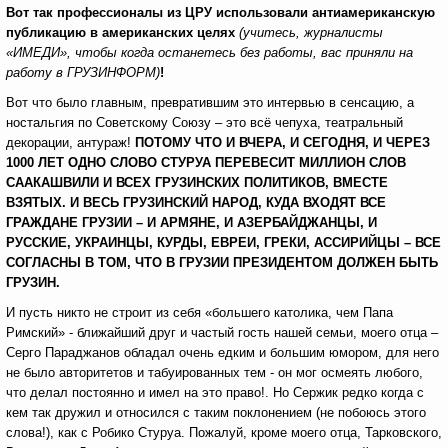
Вот так профессионалы из ЦРУ использовали антиамериканскую
публикацию в американских целях
(учитесь, журналисты
«ИМЕДИ», чтобы когда останетесь без работы, вас приняли на
работу в ГРУЗИНФОРМ)
!
Вот что было главным, превратившим это интервью в сенсацию, а
ностальгия по Советскому Союзу – это всё чепуха, театральный
декорации, антураж!
ПОТОМУ ЧТО И ВЧЕРА, И СЕГОДНЯ, И ЧЕРЕЗ
1000 ЛЕТ ОДНО СЛОВО СТУРУА ПЕРЕВЕСИТ МИЛЛИОН СЛОВ
СААКАШВИЛИ И ВСЕХ ГРУЗИНСКИХ ПОЛИТИКОВ, ВМЕСТЕ
ВЗЯТЫХ. И ВЕСЬ ГРУЗИНСКИЙ НАРОД, КУДА ВХОДЯТ ВСЕ
ГРАЖДАНЕ ГРУЗИИ – И АРМЯНЕ, И АЗЕРБАЙДЖАНЦЫ, И
РУССКИЕ, УКРАИНЦЫ, КУРДЫ, ЕВРЕИ, ГРЕКИ, АССИРИЙЦЫ – ВСЕ
СОГЛАСНЫ В ТОМ, ЧТО В ГРУЗИИ ПРЕЗИДЕНТОМ ДОЛЖЕН БЫТЬ
ГРУЗИН.
И пусть никто не строит из себя «большего католика, чем Папа
Римский» - ближайший друг и частый гость нашей семьи, моего отца –
Серго Параджанов обладал очень едким и большим юмором, для него
не было авторитетов и табуированных тем - он мог осмеять любого,
что делал постоянно и имел на это право!. Но Сержик редко когда с
кем так дружил и относился с таким поклонением (не побоюсь этого
слова!), как с Робико Стуруа. Пожалуй, кроме моего отца, Тарковского,