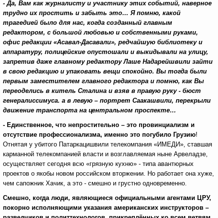
- Да, Вам как журналисту и участнику этих событий, наверное
трудно их простить и забыть это… Я помню, какой
трагедией было для нас, когда созданный главным
редактором, с большой любовью и собственными руками,
офис редакции «Асавал-Дасавали», редчайшую библиотеку и
аппаратуру, полицейские опустошали и выкидывали на улицу,
запретив даже главному редактору Лаше Надарейшвили зайти
в свою редакцию и упаковать вещи спокойно. Вы тогда были
первым заместителем главного редактора и помню, как Вы
переоделись в китель Сталина и взяв в правую руку - бюст
генералиссимуса. а в левую – портрет Саакашвили, перекрыли
движение транспорта на центральном проспекте…
- Единственное, что непростительно – это провинциализм и
отсутствие профессионализма, именно это погубило Грузию
!
Отнятая у убитого Патаркацишвили телекомпания «ИМЕДИ», ставшая
карманной телекомпанией власти и возглавляемая ныне Арвеладзе,
осуществляет сегодня всю «грязную кухню» - типа авантюрных
проектов о якобы новом российском вторжении. Но работает она хуже,
чем сапожник Хачик, а это - смешно и грустно одновременно.
Смешно, когда люди, являющиеся официальными агентами ЦРУ,
покорно исполняющими указания американских инструкторов –
разведчиков и политтехнологов, прикреплённых ко всем ветвям