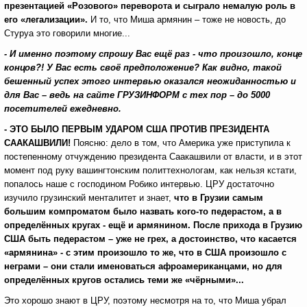
презентацией «Розового» переворота и сыграло немалую роль в
его «легализации».
И то, что Миша армянин – тоже не новость, до
Стуруа это говорили многие...
- И именно поэтому спрошу Вас ещё раз - что произошло, конце
концов?! У Вас есть своё предположение? Как видно, такой
бешенный успех этого интервью оказался неожиданностью и
для Вас – ведь на сайте ГРУЗИНФОРМ с тех пор – до 5000
посетителей ежедневно.
- ЭТО БЫЛО ПЕРВЫМ УДАРОМ США ПРОТИВ ПРЕЗИДЕНТА
СААКАШВИЛИ!
Поясню: дело в том, что Америка уже приступила к
постепенному отчуждению президента Саакашвили от власти, и в этот
момент под руку вашингтонским политтехнологам, как нельзя кстати,
попалось наше с господином Робико интервью. ЦРУ достаточно
изучило грузинский менталитет и знает,
что в Грузии самым
большим компроматом было назвать кого-то педерастом, а в
определённых кругах - ещё и армянином. После прихода в Грузию
США быть педерастом – уже не грех, а достоинство, что касается
«армянина» - с этим произошло то же, что в США произошло с
неграми – они стали именоваться афроамериканцами, но для
определённых кругов остались теми же «чёрными»...
Это хорошо знают в ЦРУ, поэтому несмотря на то, что Миша убрал