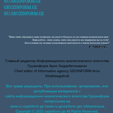
RU.SAQINFORM.GE
GRUZINFORM.GE
RU.GRUZINFORM.GE
Главный редактор Информационно-аналитического агентства
Грузинформ Арно Хидирбегишвили
Chief editor of Information agency GEOINFORM Arno
Khidirbegishvili
Все права защищены. При использовании, цитировании, или
републикации материалов с
сайта информационно-аналитического агентства Грузинформ
гиперссылка на
www.ru.saqinform.ge (www.ru.gruzinform.ge) обязательна.
Copyright © 2015 saqinform.ge All Rights Reserved.