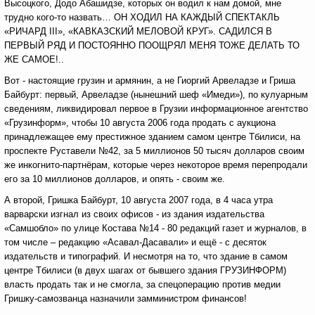
Высоцкого, Додо Абашидзе, которых он водил к нам домой, мне
трудно кого-то назвать… ОН ХОДИЛ НА КАЖДЫЙ СПЕКТАКЛЬ
«РИЧАРД III», «КАВКАЗСКИЙ МЕЛОВОЙ КРУГ». САДИЛСЯ В
ПЕРВЫЙ РЯД И ПОСТОЯННО ПООЩРЯЛ МЕНЯ ТОЖЕ ДЕЛАТЬ ТО
ЖЕ САМОЕ!..
Вот - настоящие грузин и армянин, а не Гиоргий Арвеладзе и Гриша
Байбурт: первый, Арвеладзе (нынешний шеф «Имеди»), по кулуарным
сведениям, ликвидировал первое в Грузии информационное агентство
«Грузинформ», чтобы 10 августа 2006 года продать с аукциона
принадлежащее ему престижное зданием самом центре Тбилиси, на
проспекте Руставели №42, за 5 миллионов 50 тысяч долларов своим
же инкогнито-партнёрам, которые через некоторое время перепродали
его за 10 миллионов долларов, и опять - своим же.
А второй, Гришка Байбурт, 10 августа 2007 года, в 4 часа утра
варварски изгнал из своих офисов - из здания издательства
«Самшобло» по улице Костава №14 - 80 редакций газет и журналов, в
том числе – редакцию «Асавал-Дасавали» и ещё - с десяток
издательств и типографий. И несмотря на то, что здание в самом
центре Тбилиси (в двух шагах от бывшего здания ГРУЗИНФОРМ)
власть продать так и не смогла, за спецоперацию против медии
Гришку-самозванца назначили замминистром финансов!