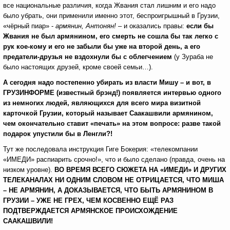
все национальные различия, когда Жвания стал лишним и его надо
было убрать, они применили именно этот, беспроигрышный в Грузии,
«чёрный пиар» -
армянин, Антонян!
– и оказались правы:
если бы
Жвания не был армянином, его смерть не сошла бы так легко с
рук кое-кому и его не забыли бы уже на второй день, а его
предатели-друзья не вздохнули бы с облегчением
(у Зураба не
было настоящих друзей, кроме своей семьи…).
А сегодня надо постепенно убирать из власти Мишу – и вот, в
ГРУЗИНФОРМЕ (известный брэнд!) появляется интервью одного
из немногих людей, являющихся для всего мира визитной
карточкой Грузии, который называет Саакашвили армянином,
чем окончательно ставит «печать» на этом вопросе: разве такой
подарок упустили бы в Ленгли?!
Тут же последовала инструкция Гиге Бокерия: «телекомпании
«ИМЕДИ» распиарить срочно!», что и было сделано (правда, очень на
низком уровне).
ВО ВРЕМЯ ВСЕГО СЮЖЕТА НА «ИМЕДИ» И ДРУГИХ
ТЕЛЕКАНАЛАХ НИ ОДНИМ СЛОВОМ НЕ ОТРИЦАЕТСЯ, ЧТО МИША
– НЕ АРМЯНИН, А ДОКАЗЫВАЕТСЯ, ЧТО БЫТЬ АРМЯНИНОМ В
ГРУЗИИ – УЖЕ НЕ ГРЕХ, ЧЕМ КОСВЕННО ЕЩЁ РАЗ
ПОДТВЕРЖДАЕТСЯ АРМЯНСКОЕ ПРОИСХОЖДЕНИЕ
СААКАШВИЛИ!