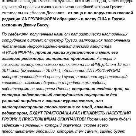
отвечаю за каждого моего сотрудника, поэтому сегодня, через лидера
грузинской прессы и живого летописца новейшей истории Грузии –
еженедельник «Асавал-Дасавли» -
от лица и по поручению главной
редакции ИА ГРУЗИНФОРМ обращаюсь в послу США в Грузии
господину Джону Бассу:
По сведениям, полученным нами от патриотически настроенных
сотрудников силовых структур Грузии, являющихся постоянными
читателями Информационно-аналитического агентства
«ГРУЗИНФОРМ»,
против наших журналистов и меня, его
главного редактора, готовятся провокации.
Авторы и
заказчики вышеупоминаемого телесюжета на «ИМЕДИ» от 19 мая
2011 года («Хроника» в 20:00ч.), объявившие ИА ГРУЗИНФОРМ
лидером пророссийской прессы Грузии, а весь наш журналистский
коллектив - изгоями общества и предателями родины,
работающими на интересы России,
специально создали фон, на
котором подстроенный сотрудниками внутренних дел
уличный инцидент с нашими журналистами, или
автотранспортное происшествие со мной, главным
редактором, БУДУТ ТРАКТОВАНЫ КАК НЕНАВИСТЬ НАСЕЛЕНИЯ
ГРУЗИИ К ПРИСЛУЖНИКАМ ОККУПАНТОВ!
После чего даже будет
задержан «виновный», который окажется, скорее всего,
представителем оппозиции, которая, тем самым, заодно будет