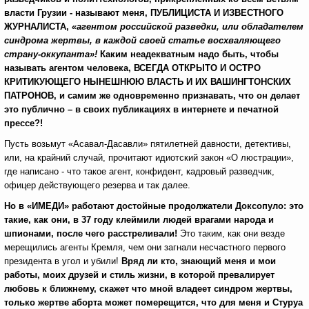
власти Грузии - называют меня, ПУБЛИЦИСТА И ИЗВЕСТНОГО
ЖУРНАЛИСТА,
«агентом российской разведки, или обладателем
синдрома жертвы, в каждой своей статье восхваляющего
страну-оккупанта»!
Каким неадекватным надо быть, чтобы
называть агентом человека, ВСЕГДА ОТКРЫТО И ОСТРО
КРИТИКУЮЩЕГО НЫНЕШНЮЮ ВЛАСТЬ И ИХ ВАШИНГТОНСКИХ
ПАТРОНОВ, и самим же одновременно признавать, что он делает
это публично – в своих публикациях в интернете и печатной
прессе?!
Пусть возьмут «Асавал-Дасавли» пятилетней давности, детективы,
или, на крайний случай, прочитают идиотский закон «О люстрации»,
где написано - что такое агент, конфидент, кадровый разведчик,
офицер действующего резерва и так далее.
Но в «ИМЕДИ» работают достойные продолжатели Доксопуло: это
такие, как они, в 37 году клеймили людей врагами народа и
шпионами, после чего расстреливали!
Это таким, как они везде
мерещились агенты Кремля, чем они загнали несчастного первого
президента в угол и убили!
Вряд ли кто, знающий меня и мои
работы, моих друзей и стиль жизни, в которой превалирует
любовь к ближнему, скажет что мной владеет синдром жертвы,
только жертве аборта может померещится, что для меня и Стуруа