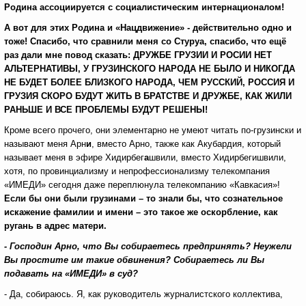
Родина ассоциируется с социалистическим интернационалом!
А вот для этих Родина и «Нацдвижение» - действительно одно и
тоже! Спасибо, что сравнили меня со Стуруа, спасибо, что ещё
раз дали мне повод сказать: ДРУЖБЕ ГРУЗИИ И РОСИИ НЕТ
АЛЬТЕРНАТИВЫ, У ГРУЗИНСКОГО НАРОДА НЕ БЫЛО И НИКОГДА
НЕ БУДЕТ БОЛЕЕ БЛИЗКОГО НАРОДА, ЧЕМ РУССКИЙ, РОССИЯ И
ГРУЗИЯ СКОРО БУДУТ ЖИТЬ В БРАТСТВЕ И ДРУЖБЕ, КАК ЖИЛИ
РАНЬШЕ И ВСЕ ПРОБЛЕМЫ БУДУТ РЕШЕНЫ!
Кроме всего прочего, они элементарно не умеют читать по-грузински и
называют меня Арн
и
, вместо Арно, также как Акубардия, который
называет меня в эфире Хидирбег
а
швили, вместо Хидирбегишвили,
хотя, по провинциализму и непрофессионализму телекомпания
«ИМЕДИ» сегодня даже переплюнула телекомпанию «Кавкасия»!
Если бы они были грузинами – то знали бы, что сознательное
искажение фамилии и имени – это такое же оскорбление, как
ругань в адрес матери.
- Господин Арно, что Вы собираетесь предпринять? Неужели
Вы простите им такие обвинения? Собираетесь ли Вы
подавать на «ИМЕДИ» в суд?
- Да, собираюсь. Я, как руководитель журналистского коллектива,