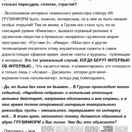
столько пересудов, сплетен, страстей?
- Эксклюзивное интервью гениального режиссёра собкору ИА
ГРУЗИНФОРМ было, конечно, интересным, но в нём не было никаких
особых открытий! Тем не менее, в Грузии оно стало чуть ли не
сенсацией уровня «Викиликс», вызвало огромный резонанс в
грузинском обществе и буквально «взорвало» грузинское медия-
пространство: «Рустави 2», «Имеди», «Маэстро» и другие
телекомпании посвятили этому внушительные сюжеты в самое
дорогостоящее эфирное время, многие газеты и журналы - публикации
и интервью.
Это тот уникальный случай, КОГДА БЕРУТ ИНТЕРВЬЮ
ОБ ИНТЕРВЬЮ…
Что касается меня, я комментировать это отказался
и только лишь с «Асавал – Дасавали», которое для меня -
журналистское «альма-матер», всегда рад побеседовать.
- Да, но дыма без огня не бывает… В Грузии происходит много
событий, «Народное собрание» и остальная оппозиция
активно действует, напряжена обстановка и вне страны, и в
это время полное откровений интервью театрального
режиссёра, пусть – гениального, перекрывает по интересу
всё… В тоже врем, непонятно почему, делаются обвинения в
адрес ГРУЗИНФОРМ и Вас лично. Чем Вы это объясните?
- Повторюсь – моя