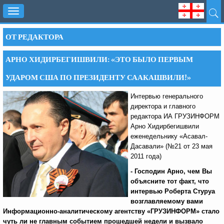
Toggle
navigation
ОТ РЕДАКТОРА
АРНО ХИДИРБЕГИШВИЛИ: «ЭТО БЫЛО ПЕРВЫМ
УДАРОМ США ПО ПРЕЗИДЕНТУ СААКАШВИЛИ!»
Интервью генерального
директора и главного
редактора ИА ГРУЗИНФОРМ
Арно Хидирбегишвили
еженедельнику «Асавал-
Дасавали» (№21 от 23 мая
2011 года)
- Господин Арно, чем Вы
объясните тот факт, что
интервью Роберта Стуруа
возглавляемому вами
Информационно-аналитическому агентству «ГРУЗИНФОРМ» стало
чуть ли не главным событием прошедшей недели и вызвало