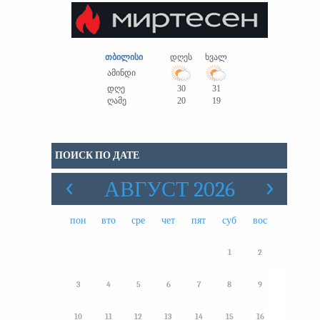
თბილისი
დღეს
ხვალ
ამინდი
დღე
30
31
ღამე
20
19
ПОИСК ПО ДАТЕ
АВГУСТ 2026
пон
вто
сре
чет
пят
суб
вос
1
2
3
4
5
6
7
8
9
10
11
12
13
14
15
16