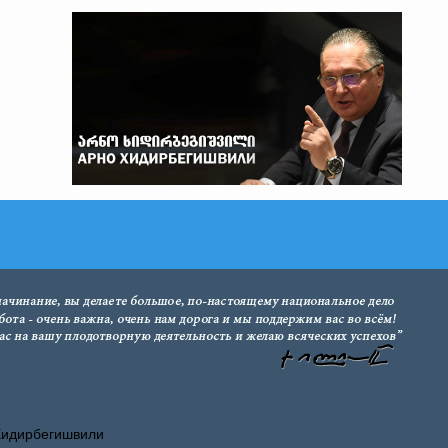
Хидирбегишвили