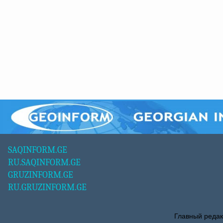
SAQINFORM.GE
RU.SAQINFORM.GE
GRUZINFORM.GE
RU.GRUZINFORM.GE
Главный редак