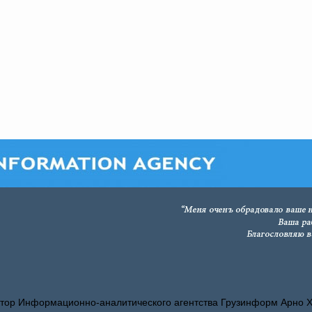
тор Информационно-аналитического агентства Грузинформ Арно 