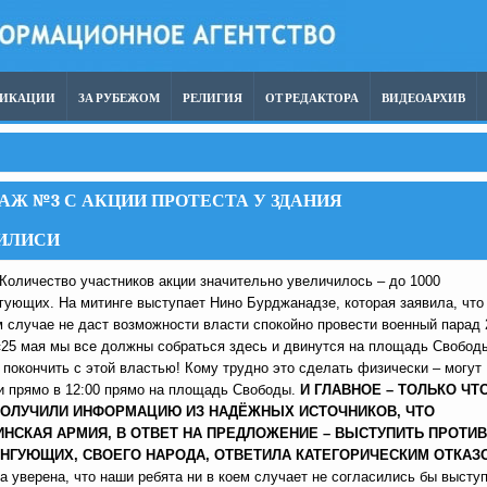
ЛИКАЦИИ
ЗА РУБЕЖОМ
РЕЛИГИЯ
ОТ РЕДАКТОРА
ВИДЕОАРХИВ
АЖ №3 С АКЦИИ ПРОТЕСТА У ЗДАНИЯ
БИЛИСИ
 Количество участников акции значительно увеличилось – до 1000
гующих. На митинге выступает Нино Бурджанадзе, которая заявила, что
м случае не даст возможности власти спокойно провести военный парад 
«25 мая мы все должны собраться здесь и двинутся на площадь Свобод
 покончить с этой властью! Кому трудно это сделать физически – могут
и прямо в 12:00 прямо на площадь Свободы.
И ГЛАВНОЕ – ТОЛЬКО ЧТ
ОЛУЧИЛИ ИНФОРМАЦИЮ ИЗ НАДЁЖНЫХ ИСТОЧНИКОВ, ЧТО
ИНСКАЯ АРМИЯ, В ОТВЕТ НА ПРЕДЛОЖЕНИЕ – ВЫСТУПИТЬ ПРОТИВ
НГУЮЩИХ, СВОЕГО НАРОДА, ОТВЕТИЛА КАТЕГОРИЧЕСКИМ ОТКАЗ
а уверена, что наши ребята ни в коем случает не согласились бы высту