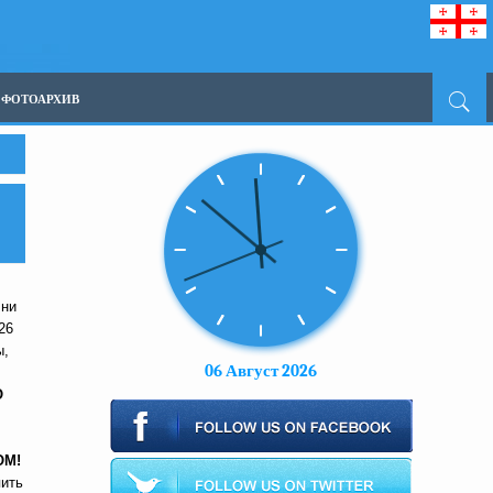
ФОТОАРХИВ
 ни
26
ы,
06 Август 2026
О
ОМ!
пить