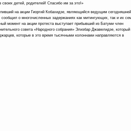
в своих детей, родителей! Спасибо им за это!»
пивший на акции Гиоргий Кобахидзе, являющийся ведущим сегодняшне
, сообщил о многочисленных задержаниях как митингующих, так и их се
ный момент на акции протеста выступает прибывший из Батуми член
нительного совета «Народного собрания» Элизбар Джавелидзе, который
аджарцев, которые в это время тысячными колоннами направляются в