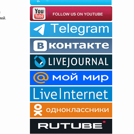
й
мей.