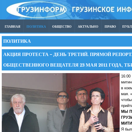
ГЛАВНАЯ
ПОЛИТИКА
ОБЩЕСТВО
АКТУАЛЬНО
ПРАВО
ПУБ
ПОЛИТИКА
АКЦИЯ ПРОТЕСТА – ДЕНЬ ТРЕТИЙ. ПРЯМОЙ РЕПОРТ
ОБЩЕСТВЕННОГО ВЕЩАТЕЛЯ 23 МАЯ 2011 ГОДА, Т
16:00
митин
в кое
мая. 
чтобы
прийт
МЫ П
ГРУЗ
МИТИ
Я был