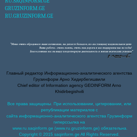
RU.SAQINFORM.GE
GRUZINFORM.GE
RU.GRUZINFORM.GE
Главный редактор Информационно-аналитического агентства
Грузинформ Арно Хидирбегишвили
Chief editor of Information agency GEOINFORM Arno
Khidirbegishvili
Все права защищены. При использовании, цитировании, или
републикации материалов с
сайта информационно-аналитического агентства Грузинформ
гиперссылка на
www.ru.saqinform.ge (www.ru.gruzinform.ge) обязательна.
Copyright © 2015 saqinform.ge All Rights Reserved.