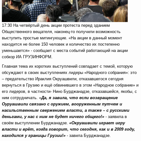
17:30 На четвёртый день акции протеста перед зданием
Общественного вещателя, наконец-то получили возможность
выступить простые митингующие. «На акции в данный момент
находится не более 150 человек и количество их постепенно
уменьшается» - сообщает с места событий работающий на акции
собкор ИА ГРУЗИНФОРМ.
Главная тема их коротких выступлений совпадает с темой, которую
обсуждают в своих выступлениях лидеры «Народного собрания»: это
– предательство Ираклия Окруашвили, отказавшегося сегодня
вернуться в Грузию и ещё обвинившего в этом «Народное собрание» и
его лидеров, в частности- Нино Бурджанадзе, отказавшейся, якобы, с
ним сотрудничать. «
Да, я завила, что если возвращение
Оуруашвили связано с оружием, вооруженным путчем и
насильственным свержением власти, а также – с русскими
деньгами, у нас с ним не будет ничего общего!»
- заявила в
своём выступлении Бурджанадзе.
«Окруашвили играет игру
власти и врёт, когда говорит, что сегодня, как и в 2009 году,
находился у границы Грузии!»
- завила Бурджанадзе.