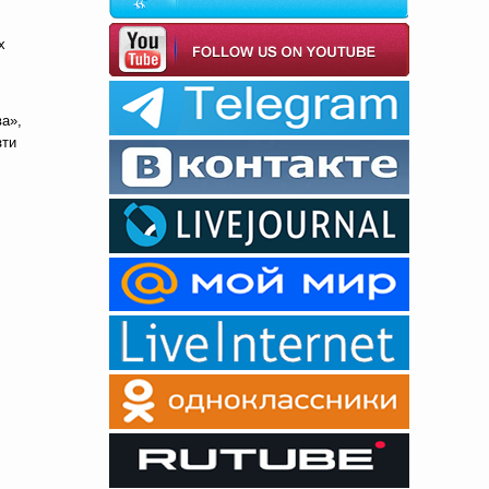
х
ва»,
зти