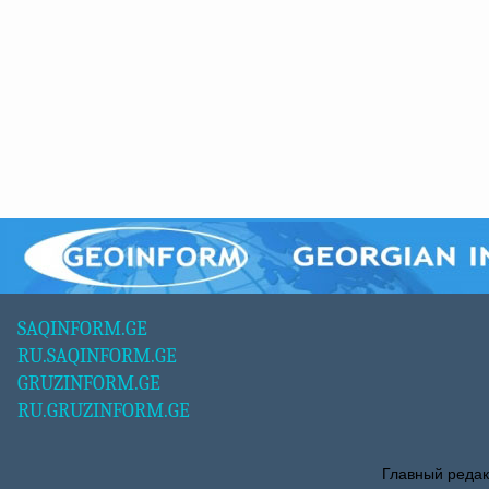
SAQINFORM.GE
RU.SAQINFORM.GE
GRUZINFORM.GE
RU.GRUZINFORM.GE
Главный редак