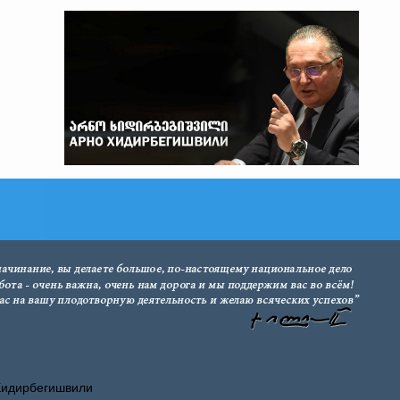
Хидирбегишвили