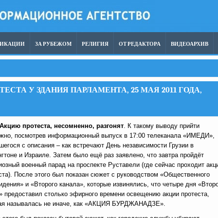
ЛИКАЦИИ
ЗА РУБЕЖОМ
РЕЛИГИЯ
ОТ РЕДАКТОРА
ВИДЕОАРХИВ
СТА У ЗДАНИЯ ПАРЛАМЕНТА, 25 МАЯ 2011 ГОДА,
Акцию протеста, несомненно, разгонят
. К такому выводу прийти
жно, посмотрев информационный выпуск в 17:00 телеканала «ИМЕДИ»,
шегося с описания – как встречают День независимости Грузии в
гтоне и Израиле. Затем было ещё раз заявлено, что завтра пройдёт
иозный военный парад на проспекте Руставели (где сейчас проходит акц
ста). После этого был показан сюжет с руководством «Общественного
идения» и «Второго канала», которые извинялись, что четыре дня «Втор
» предоставил столько эфирного времени освещению акции протеста,
ая называлась не иначе, как «АКЦИЯ БУРДЖАНАДЗЕ».