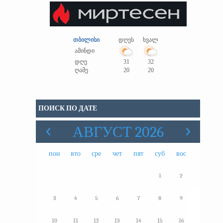
თბილისი
დღეს
ხვალ
ამინდი
დღე
31
32
ღამე
20
20
ПОИСК ПО ДАТЕ
АВГУСТ 2026
пон
вто
сре
чет
пят
суб
вос
1
2
3
4
5
6
7
8
9
10
11
12
13
14
15
16