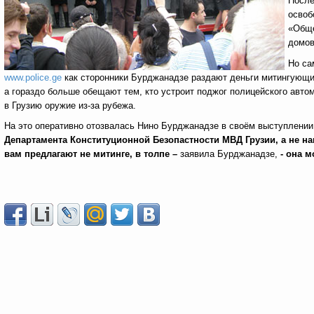
После
освоб
«Обще
домов
Но са
www.police.ge
как сторонники Бурджанадзе раздают деньги митингующим:
а гораздо больше обещают тем, кто устроит поджог полицейского авто
в Грузию оружие из-за рубежа.
На это оперативно отозвалась Нино Бурджанадзе в своём выступлении
Департамента Конституционной Безопастности МВД Грузии, а не на
вам предлагают не митинге, в толпе –
заявила Бурджанадзе,
- она м