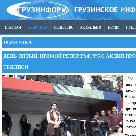
ГЛАВНАЯ
ПОЛИТИКА
ОБЩЕСТВО
АКТУАЛЬНО
ПРАВО
ПУБ
ПОЛИТИКА
ДЕНЬ ПЯТЫЙ. ПРЯМОЙ РЕПОРТАЖ №5 С АКЦИЯ ПРОТЕ
ТБИЛИСИ
17:00
несло
начав
Вашин
гранд
проте
телев
канал
котор