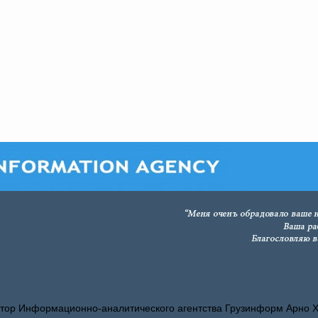
тор Информационно-аналитического агентства Грузинформ Арно 