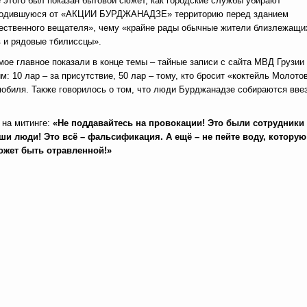
 этого был показан бытовой сюжет, как городские службы убирают
одившуюся от «АКЦИИ БУРДЖАНАДЗЕ» территорию перед зданием
ственного вещателя», чему «крайне рады обычные жители близлежащи
 и рядовые тбилиссцы».
мое главное показали в конце темы – тайные записи с сайта МВД Грузии
 10 лар – за присутствие, 50 лар – тому, кто бросит «коктейль Молото
мобиля. Также говорилось о том, что люди Бурджанадзе собираются вве
 на митинге:
«Не поддавайтесь на провокации! Это были сотрудники
ши люди! Это всё – фальсификация. А ещё – не пейте воду, которую
ожет быть отравленной!»