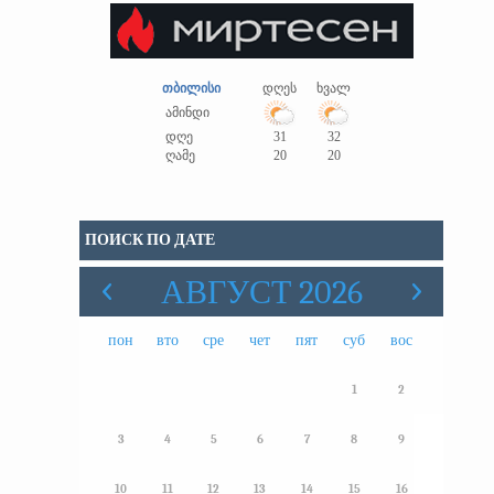
თბილისი
დღეს
ხვალ
ამინდი
დღე
31
32
ღამე
20
20
ПОИСК ПО ДАТЕ
АВГУСТ 2026
пон
вто
сре
чет
пят
суб
вос
1
2
3
4
5
6
7
8
9
10
11
12
13
14
15
16