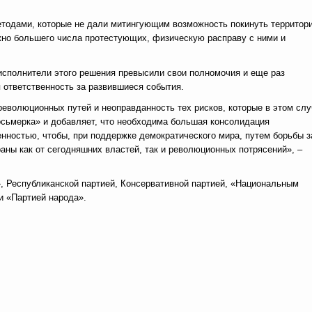
методами, которые не дали митингующим возможность покинуть территор
ожно большего числа протестующих, физическую расправу с ними и
исполнители этого решения превысили свои полномочия и еще раз
я ответственность за развившиеся события.
революционных путей и неоправданность тех рисков, которые в этом сл
осьмерка» и добавляет, что необходима большая консолидация
нностью, чтобы, при поддержке демократического мира, путем борьбы з
ны как от сегодняшних властей, так и революционных потрясений», –
 Республиканской партией, Консервативной партией, «Национальным
и «Партией народа».