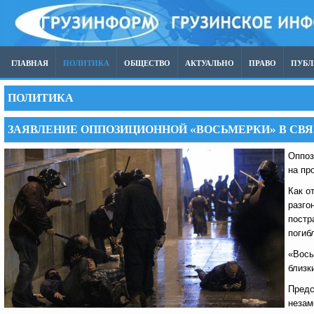
ГЛАВНАЯ
ПОЛИТИКА
ОБЩЕСТВО
АКТУАЛЬНО
ПРАВО
ПУБ
ПОЛИТИКА
ЗАЯВЛЕНИЕ ОППОЗИЦИОННОЙ «ВОСЬМЕРКИ» В СВЯ
Оппоз
на пр
Как о
разго
постр
погиб
«Вось
близк
Предс
незам