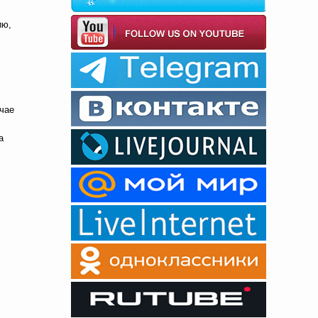
ию,
учае
а