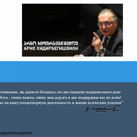
Хидирбегишвили