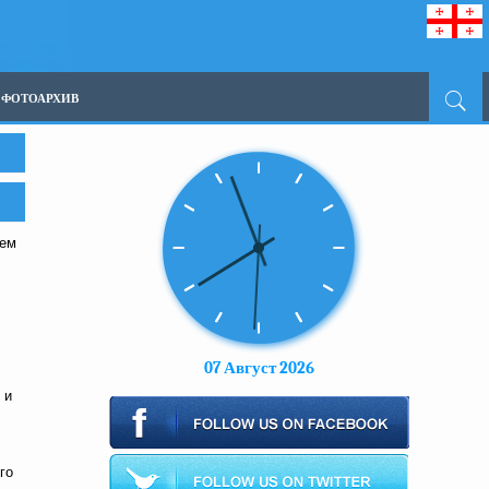
ФОТОАРХИВ
шем
07 Август 2026
 и
го