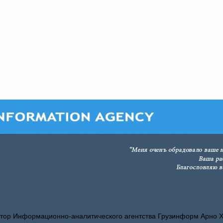
тор Информационно-аналитического агентства Грузинформ Арно 