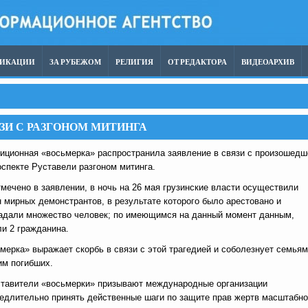
ЛИКАЦИИ
ЗА РУБЕЖОМ
РЕЛИГИЯ
ОТ РЕДАКТОРА
ВИДЕОАРХИВ
ЗИ С РАЗГОНОМ МИТИНГА
иционная «восьмерка» распространила заявление в связи с произошед
оспекте Руставели разгоном митинга.
тмечено в заявлении, в ночь на 26 мая грузинские власти осуществили
н мирных демонстрантов, в результате которого было арестовано и
адали множество человек; по имеющимся на данный момент данным,
ли 2 гражданина.
мерка» выражает скорбь в связи с этой трагедией и соболезнует семьям
им погибших.
тавители «восьмерки» призывают международные организации
едлительно принять действенные шаги по защите прав жертв масштабно