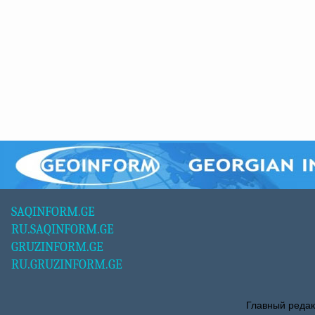
SAQINFORM.GE
RU.SAQINFORM.GE
GRUZINFORM.GE
RU.GRUZINFORM.GE
Главный редак