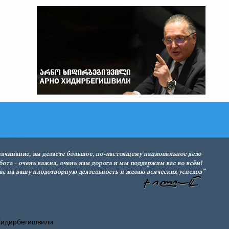
Хидирбегишвили