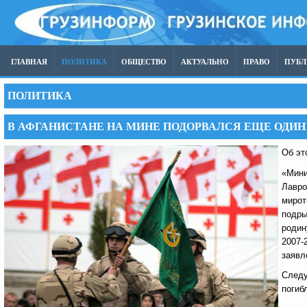
ГЛАВНАЯ
ПОЛИТИКА
ОБЩЕСТВО
АКТУАЛЬНО
ПРАВО
ПУБ
ПОЛИТИКА
В АФГАНИСТАНЕ НА МИНЕ ПОДОРВАЛСЯ ЕЩЕ ОДИ
Об эт
«Мини
Лавро
мирот
подры
родин
2007-
заявл
Следу
погиб