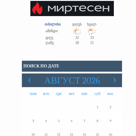
თბილისი
დღეს
ხვალ
ამინდი
დღე
32
33
ღამე
20
21
ПОИСК ПО ДАТЕ
АВГУСТ 2026
пон
вто
сре
чет
пят
суб
вос
1
2
3
4
5
6
7
8
9
10
11
12
13
14
15
16