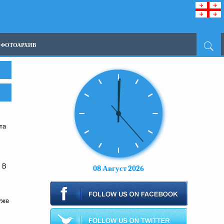
ФОТОАРХИВ
та
 В
08 Август 2026
уже