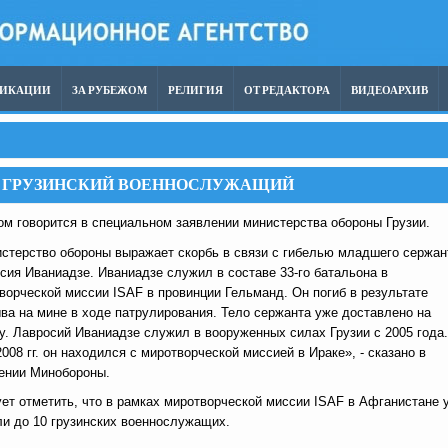
ЛИКАЦИИ
ЗА РУБЕЖОМ
РЕЛИГИЯ
ОТ РЕДАКТОРА
ВИДЕОАРХИВ
Н ГРУЗИНСКИЙ ВОЕННОСЛУЖАЩИЙ
ом говорится в специальном заявлении министерства обороны Грузии.
стерство обороны выражает скорбь в связи с гибелью младшего сержан
сия Иваниадзе. Иваниадзе служил в составе 33-го батальона в
ворческой миссии ISAF в провинции Гельманд. Он погиб в результате
ва на мине в ходе патрулирования. Тело сержанта уже доставлено на
у. Лавросий Иваниадзе служил в вооруженных силах Грузии с 2005 года.
2008 гг. он находился с миротворческой миссией в Ираке», - сказано в
ении Минобороны.
ет отметить, что в рамках миротворческой миссии ISAF в Афганистане 
ли до 10 грузинских военнослужащих.