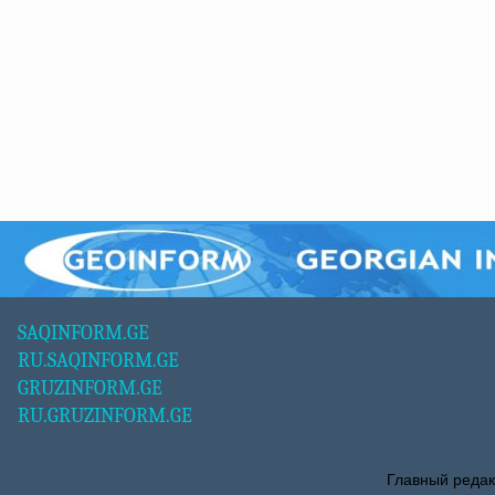
SAQINFORM.GE
RU.SAQINFORM.GE
GRUZINFORM.GE
RU.GRUZINFORM.GE
Главный редак