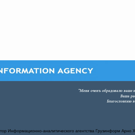
тор Информационно-аналитического агентства Грузинформ Арно 