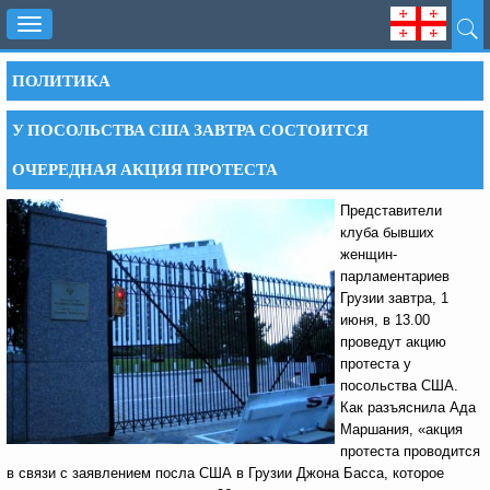
Toggle
navigation
ПОЛИТИКА
У ПОСОЛЬСТВА США ЗАВТРА СОСТОИТСЯ
ОЧЕРЕДНАЯ АКЦИЯ ПРОТЕСТА
Представители
клуба бывших
женщин-
парламентариев
Грузии завтра, 1
июня, в 13.00
проведут акцию
протеста у
посольства США.
Как разъяснила Ада
Маршания, «акция
протеста проводится
в связи с заявлением посла США в Грузии Джона Басса, которое