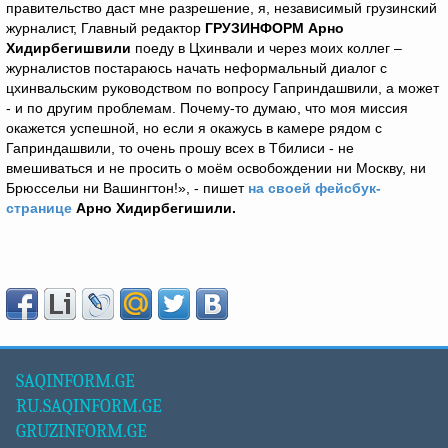
правительство даст мне разрешение, я, независимый грузинский
журналист, Главный редактор
ГРУЗИНФОРМ Арно
Хидирбегишвили
поеду в Цхинвали и через моих коллег –
журналистов постараюсь начать неформальный диалог с
цхинвальским руководством по вопросу Гаприндашвили, а может
- и по другим проблемам. Почему-то думаю, что моя миссия
окажется успешной, но если я окажусь в камере рядом с
Гаприндашвили, то очень прошу всех в Тбилиси - не
вмешиваться и не просить о моём освобождении ни Москву, ни
Брюссельи ни Вашингтон!», - пишет
на своей фейсбук-
странице
Арно Хидирбегишили.
SAQINFORM.GE
RU.SAQINFORM.GE
GRUZINFORM.GE