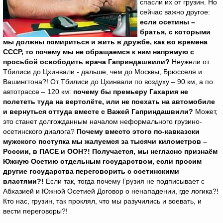
спасли их от грузин. Но
сейчас важно другое:
если осетины –
братья, с которыми
мы должны помириться и жить в дружбе, как во времена
СССР, то почему мы не обращаемся к ним напрямую с
просьбой освободить врача Гаприндашвили?
Неужели от
Тбилиси до Цхинвали - дальше, чем до Москвы, Брюсселя и
Вашингтона?! От Тбилиси до Цхинвали по воздуху – 90 км, а по
автотрассе – 120 км:
почему бы премьеру Гахария не
полететь туда на вертолёте, или не поехать на автомобиле
и вернуться оттуда вместе с Важей Гаприндашвили?
Может,
это станет долгожданным началом неформального грузино-
осетинского диалога?
Почему вместо этого по-кавказски
мужского поступка мы жалуемся за тысячи километров –
России, в ПАСЕ и ООН?! Получается, мы негласно признаём
Южную Осетию отдельным государством, если просим
другие государства переговорить с осетинскими
властями?!
Если так, тогда почему Грузия не подписывает с
Абхазией и Южной Осетией Договор о ненападении, где логика?!
Кто нас, грузин, так проклял, что мы разучились и воевать, и
вести переговоры?!