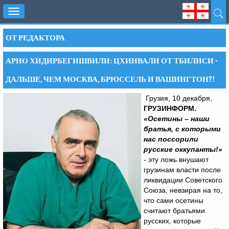
Toggle
navigation
ОТ РЕДАКТОРА
АРНО ХИДИРБЕГИШВИЛИ: ЦХИНВАЛИ ОТ ТБИЛИСИ -
ДАЛЬШЕ, ЧЕМ МОСКВА, БРЮССЕЛЬ И ВАШИНГТОН?!
Грузия, 10 декабря,
ГРУЗИНФОРМ.
«Осетины – наши
братья, с которыми
нас поссорили
русские оккупанты!»
- эту ложь внушают
грузинам власти после
ликвидации Советского
Союза, невзирая на то,
что сами осетины
считают братьями
русских, которые