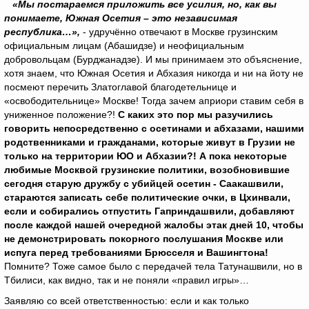
«Мы постараемся приложить все усилия, но, как вы
понимаете, Южная Осетия – это независимая
республика…»,
- удручённо отвечают в Москве грузинским
официальным лицам (Абашидзе) и неофициальным
добровольцам (Бурджанадзе). И мы принимаем это объяснение,
хотя знаем, что Южная Осетия и Абхазия никогда и ни на йоту не
посмеют перечить Златоглавой благодетельнице и
«освободительнице» Москве! Тогда зачем априори ставим себя в
униженное положение?!
С каких это пор мы разучились
говорить непосредственно с осетинами и абхазами, нашими
родственниками и гражданами, которые живут в Грузии не
только на территории ЮО и Абхазии?!
А пока некоторые
любимые Москвой грузинские политики, возобновившие
сегодня старую дружбу с убийцей осетин - Саакашвили,
стараются записать себе политические очки, в Цхинвали,
если и собирались отпустить Гаприндашвили, добавляют
после каждой нашей очередной жалобы этак дней 10, чтобы
не демонстрировать покорного послушания Москве или
испуга перед требованиями Брюсселя и Вашингтона!
Помните? Тоже самое было с передачей тела Татунашвили, но в
Тбилиси, как видно, так и не поняли «правил игры»…
Заявляю со всей ответственностью: если и как только