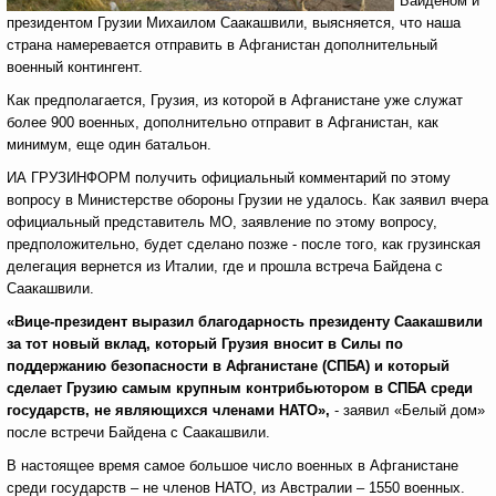
Байденом и
президентом Грузии Михаилом Саакашвили, выясняется, что наша
страна намеревается отправить в Афганистан дополнительный
военный контингент.
Как предполагается, Грузия, из которой в Афганистане уже служат
более 900 военных, дополнительно отправит в Афганистан, как
минимум, еще один батальон.
ИА ГРУЗИНФОРМ получить официальный комментарий по этому
вопросу в Министерстве обороны Грузии не удалось. Как заявил вчера
официальный представитель МО, заявление по этому вопросу,
предположительно, будет сделано позже - после того, как грузинская
делегация вернется из Италии, где и прошла встреча Байдена с
Саакашвили.
«
Вице-президент выразил благодарность президенту Саакашвили
за тот новый вклад, который Грузия вносит в Силы по
поддержанию безопасности в Афганистане (СПБА) и который
сделает Грузию самым крупным контрибьютором в СПБА среди
государств, не являющихся членами НАТО
»,
- заявил «Белый дом»
после встречи Байдена с Саакашвили.
В настоящее время самое большое число военных в Афганистане
среди государств – не членов НАТО, из Австралии – 1550 военных.