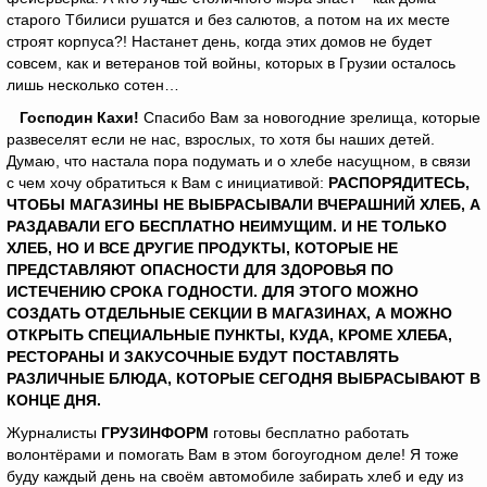
старого Тбилиси рушатся и без салютов, а потом на их месте
строят корпуса?! Настанет день, когда этих домов не будет
совсем, как и ветеранов той войны, которых в Грузии осталось
лишь несколько сотен…
Господин Кахи!
Спасибо Вам за новогодние зрелища, которые
развеселят если не нас, взрослых, то хотя бы наших детей.
Думаю, что настала пора подумать и о хлебе насущном, в связи
с чем хочу обратиться к Вам с инициативой:
РАСПОРЯДИТЕСЬ,
ЧТОБЫ МАГАЗИНЫ НЕ ВЫБРАСЫВАЛИ ВЧЕРАШНИЙ ХЛЕБ, А
РАЗДАВАЛИ ЕГО БЕСПЛАТНО НЕИМУЩИМ. И НЕ ТОЛЬКО
ХЛЕБ, НО И ВСЕ ДРУГИЕ ПРОДУКТЫ, КОТОРЫЕ НЕ
ПРЕДСТАВЛЯЮТ ОПАСНОСТИ ДЛЯ ЗДОРОВЬЯ ПО
ИСТЕЧЕНИЮ СРОКА ГОДНОСТИ. ДЛЯ ЭТОГО МОЖНО
СОЗДАТЬ ОТДЕЛЬНЫЕ СЕКЦИИ В МАГАЗИНАХ, А МОЖНО
ОТКРЫТЬ СПЕЦИАЛЬНЫЕ ПУНКТЫ, КУДА, КРОМЕ ХЛЕБА,
РЕСТОРАНЫ И ЗАКУСОЧНЫЕ БУДУТ ПОСТАВЛЯТЬ
РАЗЛИЧНЫЕ БЛЮДА, КОТОРЫЕ СЕГОДНЯ ВЫБРАСЫВАЮТ В
КОНЦЕ ДНЯ.
Журналисты
ГРУЗИНФОРМ
готовы бесплатно работать
волонтёрами и помогать Вам в этом богоугодном деле! Я тоже
буду каждый день на своём автомобиле забирать хлеб и еду из