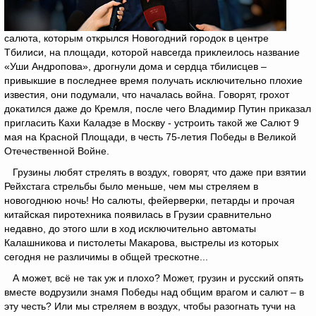
салюта, которым открылся Новогодний городок в центре
Тбилиси, на площади, которой навсегда приклеилось название
«Уши Андропова», дрогнули дома и сердца тбилисцев –
привыкшие в последнее время получать исключительно плохие
известия, они подумали, что началась война. Говорят, грохот
докатился даже до Кремля, после чего Владимир Путин приказал
пригласить Кахи Каладзе в Москву - устроить такой же Салют 9
мая на Красной Площади, в честь 75-летия Победы в Великой
Отечественной Войне.
Грузины любят стрелять в воздух, говорят, что даже при взятии
Рейхстага стрельбы было меньше, чем мы стреляем в
новогоднюю ночь! Но салюты, фейерверки, петарды и прочая
китайская пиротехника появилась в Грузии сравнительно
недавно, до этого шли в ход исключительно автоматы
Калашникова и пистолеты Макарова, выстрелы из которых
сегодня не различимы в общей трескотне...
А может, всё не так уж и плохо? Может, грузин и русский опять
вместе водрузили знамя Победы над общим врагом и салют – в
эту честь? Или мы стреляем в воздух, чтобы разогнать тучи на