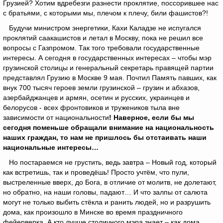
Грузией? Хотим вдребезги разнести проклятие, поссорившее нас
с братьями, с которыми мы, плечом к плечу, били фашистов?!
Будучи министром энергетики, Кахи Каладзе не испугался
проклятий саакашистов и летал в Москву, пока не решил все
вопросы с Газпромом. Так того требовали государственные
интересы. А сегодня в государственных интересах – чтобы мэр
грузинской столицы и генеральный секретарь правящей партии
представлял Грузию в Москве 9 мая. Почтил Память павших, как
внук 700 тысяч героев земли грузинской – грузин и абхазов,
азербайджанцев и армян, осетин и русских, украинцев и
белорусов - всех фронтовиков и тружеников тыла вне
зависимости от национальности
! Наверное, если бы мы
сегодня поменьше обращали внимание на национальность
наших граждан, то нам не пришлось бы отстаивать наши
национальные интересы…
Но постараемся не грустить, ведь завтра – Новый год, который
как встретишь, так и проведёшь! Просто учтём, что пули,
выстреленные вверх, до Бога, в отличие от молитв, не долетают,
но обратно, на наши головы, падают… И что залпы от салюта
могут не только выбить стёкла и ранить людей, но и разрушить
дома, как произошло в Минске во время праздничного
фейерверка. А кто лучше столичного мэра знает – как дома