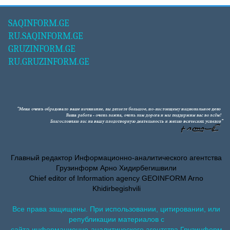
SAQINFORM.GE
RU.SAQINFORM.GE
GRUZINFORM.GE
RU.GRUZINFORM.GE
Главный редактор Информационно-аналитического агентства
Грузинформ Арно Хидирбегишвили
Chief editor of Information agency GEOINFORM Arno
Khidirbegishvili
Все права защищены. При использовании, цитировании, или
републикации материалов с
сайта информационно-аналитического агентства Грузинформ