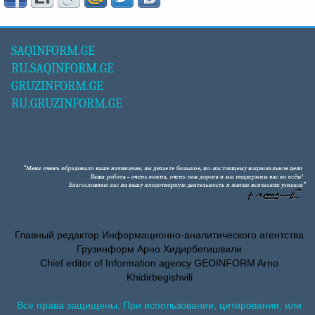
SAQINFORM.GE
RU.SAQINFORM.GE
GRUZINFORM.GE
RU.GRUZINFORM.GE
Главный редактор Информационно-аналитического агентства
Грузинформ Арно Хидирбегишвили
Chief editor of Information agency GEOINFORM Arno
Khidirbegishvili
Все права защищены. При использовании, цитировании, или