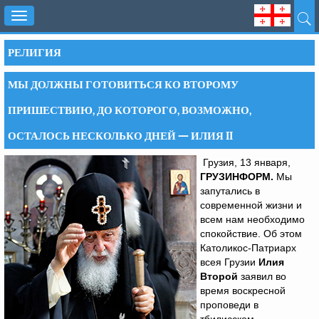
Toggle
navigation
РЕЛИГИЯ
МЫ ДОЛЖНЫ ГОТОВИТЬСЯ КО ВТОРОМУ
ПРИШЕСТВИЮ, ДО КОТОРОГО, ВОЗМОЖНО,
ОСТАЛОСЬ НЕСКОЛЬКО ДНЕЙ — ИЛИЯ II
Грузия, 13 января,
ГРУЗИНФОРМ.
Мы
запутались в
современной жизни и
всем нам необходимо
спокойствие. Об этом
Католикос-Патриарх
всея Грузии
Илия
Второй
заявил во
время воскресной
проповеди в