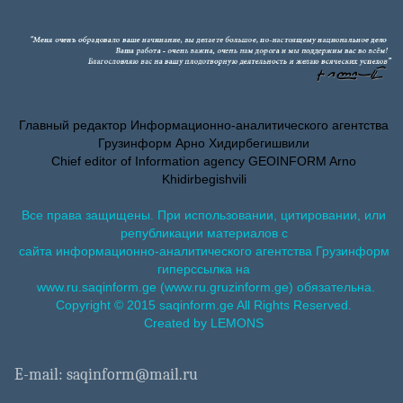
Главный редактор Информационно-аналитического агентства
Грузинформ Арно Хидирбегишвили
Chief editor of Information agency GEOINFORM Arno
Khidirbegishvili
Все права защищены. При использовании, цитировании, или
републикации материалов с
сайта информационно-аналитического агентства Грузинформ
гиперссылка на
www.ru.saqinform.ge (www.ru.gruzinform.ge) обязательна.
Copyright © 2015 saqinform.ge All Rights Reserved.
Created by LEMONS
E-mail: saqinform@mail.ru