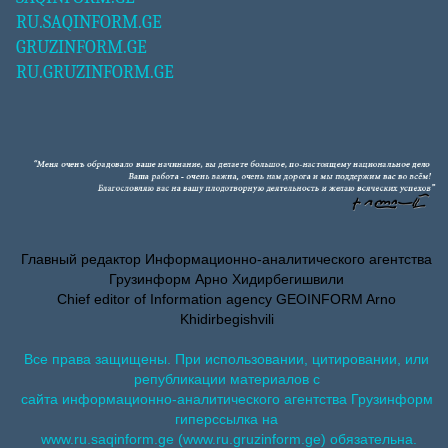
RU.SAQINFORM.GE
GRUZINFORM.GE
RU.GRUZINFORM.GE
Главный редактор Информационно-аналитического агентства
Грузинформ Арно Хидирбегишвили
Chief editor of Information agency GEOINFORM Arno
Khidirbegishvili
Все права защищены. При использовании, цитировании, или
републикации материалов с
сайта информационно-аналитического агентства Грузинформ
гиперссылка на
www.ru.saqinform.ge (www.ru.gruzinform.ge) обязательна.