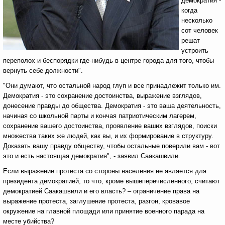
демократия -
когда
несколько
сот человек
решат
устроить
переполох и беспорядки где-нибудь в центре города для того, чтобы
вернуть себе должности".
"Они думают, что остальной народ глуп и все принадлежит только им.
Демократия - это сохранение достоинства, выражение взглядов,
донесение правды до общества. Демократия - это ваша деятельность,
начиная со школьной парты и кончая патриотическим лагерем,
сохранение вашего достоинства, проявление ваших взглядов, поиски
множества таких же людей, как вы, и их формирование в структуру.
Доказать вашу правду обществу, чтобы остальные поверили вам - вот
это и есть настоящая демократия", - заявил Саакашвили.
Если выражение протеста со стороны населения не является для
президента демократией, то что, кроме вышеперечисленного, считают
демократией Саакашвили и его власть? – ограничение права на
выражение протеста, заглушение протеста, разгон, кровавое
окружение на главной площади или принятие военного парада на
месте убийства?