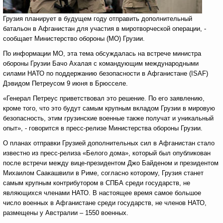
Грузия планирует в будущем году отправить дополнительный
батальон в Афганистан для участия в миротворческой операции, -
сообщает Министерство обороны (МО) Грузии.
По информации МО, эта тема обсуждалась на встрече министра
обороны Грузии Бачо Ахалая с командующим международными
силами НАТО по поддержанию безопасности в Афганистане (ISAF)
Дэвидом Петреусом 9 июня в Брюсселе.
«Генерал Петреус приветствовал это решение. По его заявлению,
кроме того, что это будут самым крупным вкладом Грузии в мировую
безопасность, этим грузинские военные также получат и уникальный
опыт», - говорится в пресс-релизе Министерства обороны Грузии.
О планах отправки Грузией дополнительных сил в Афганистан стало
известно из пресс-релиза «Белого дома», который был опубликован
после встречи между вице-президентом Джо Байденом и президентом
Михаилом Саакашвили в Риме, согласно которому, Грузия станет
самым крупным контрибутором в СПБА среди государств, не
являющихся членами НАТО. В настоящее время самое большое
число военных в Афганистане среди государств, не членов НАТО,
размещены у Австралии – 1550 военных.