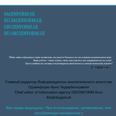
SAQINFORM.GE
RU.SAQINFORM.GE
GRUZINFORM.GE
RU.GRUZINFORM.GE
Главный редактор Информационно-аналитического агентства
Грузинформ Арно Хидирбегишвили
Chief editor of Information agency GEOINFORM Arno
Khidirbegishvili
Все права защищены. При использовании, цитировании, или
републикации материалов с