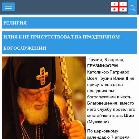
Toggle
navigation
РЕЛИГИЯ
ИЛИЯ II НЕ ПРИСУТСТВОВАЛ НА ПРАЗДНИЧНОМ
БОГОСЛУЖЕНИИ
Грузия, 8 апреля,
ГРУЗИНФОРМ
.
Католикос-Патриарх
Всея Грузии
Илия
II
не
присутствовал на
праздничном
богослужении в честь
Благовещения, вместо
него службу провел его
местоблюститель
Шио
(Муджири).
По церковному
календарю 7 апреля