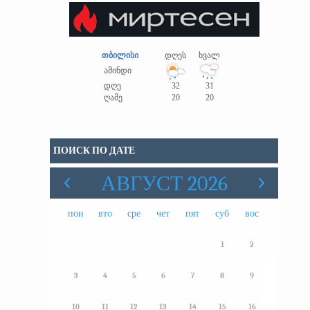
თბილისი
დღეს
ხვალ
ამინდი
დღე
32
31
ღამე
20
20
ПОИСК ПО ДАТЕ
АВГУСТ 2026
пон
вто
сре
чет
пят
суб
вос
1
2
3
4
5
6
7
8
9
10
11
12
13
14
15
16