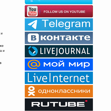
 и
кже
а и
в