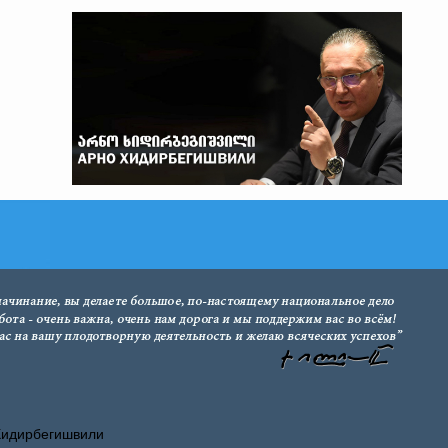
Хидирбегишвили