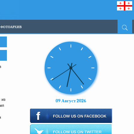
ФОТОАРХИВ
в
 из
09 Август 2026
вил
и