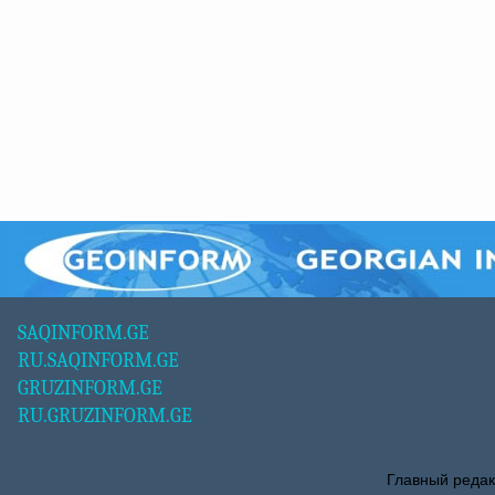
SAQINFORM.GE
RU.SAQINFORM.GE
GRUZINFORM.GE
RU.GRUZINFORM.GE
Главный редак