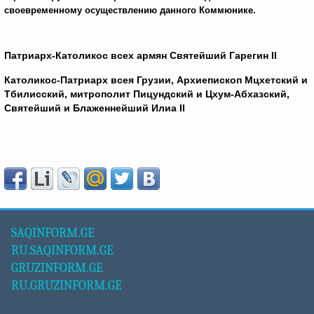
своевременному осуществлению данного Коммюнике.
Патриарх-Католикос всех армян Святейший Гарегин II
Католикос-Патриарх всея Грузии, Архиепископ Мцхетский и
Тбилисский, митрополит Пицундский и Цхум-Абхазский,
Святейший и Блаженнейший Илиа II
SAQINFORM.GE
RU.SAQINFORM.GE
GRUZINFORM.GE
RU.GRUZINFORM.GE