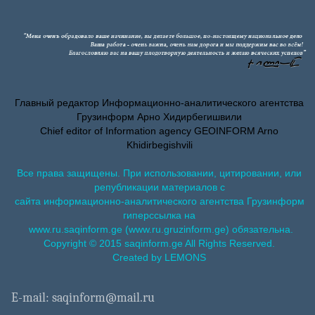
Главный редактор Информационно-аналитического агентства
Грузинформ Арно Хидирбегишвили
Chief editor of Information agency GEOINFORM Arno
Khidirbegishvili
Все права защищены. При использовании, цитировании, или
републикации материалов с
сайта информационно-аналитического агентства Грузинформ
гиперссылка на
www.ru.saqinform.ge (www.ru.gruzinform.ge) обязательна.
Copyright © 2015 saqinform.ge All Rights Reserved.
Created by LEMONS
E-mail: saqinform@mail.ru