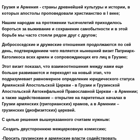
Грузия и Армения - страны древнейшей культуры и истории, в
которых апостолы проповедовали христианство в I веке;
Нашим народам на протяжении тысячелетий приходилось
бороться за выживание и сохранение самобытности и в этой
борьбе мы часто стояли рядом друг с другом;
Добрососедские и дружеские отношения продолжаются по сей
день, подтверждением чего является нынешний визит Патриарх-
Католикоса всех армян и сопровождающих его лиц в Грузию;
Этот визит показал, что взаимоотношения между нами еще
больше развиваются и переходят на новый этап, что
подразумевает равномерное определение юридического статуса
Армянской Апостольской Церкви - в Грузии и Грузинской
Апостольской Автокефальной Православной Церкви - в Армении;
а также задействование – открытие на паритетных началах в
Грузии армянских (григорианских) храмов, а в Армении –
грузинских (диофизитских) церквей.
С целью решения вышеуказанного считаем нужным:
-Создать двустороннюю межцерковную комиссию;
-Просить грузинские и армянские власти содействовать