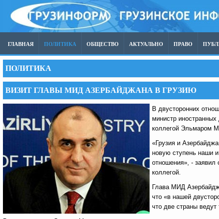
ГЛАВНАЯ
ПОЛИТИКА
ОБЩЕСТВО
АКТУАЛЬНО
ПРАВО
ПУБ
ПОЛИТИКА
ВИЗИТ ГЛАВЫ МИД АЗЕРБАЙДЖАНА В ГРУЗИЮ
В двусторонних отнош
министр иностранных 
коллегой Эльмаром М
«Грузия и Азербайджа
новую ступень наши и
отношения», - заявил
коллегой.
Глава МИД Азербайджа
что «в нашей двустор
что две страны ведут