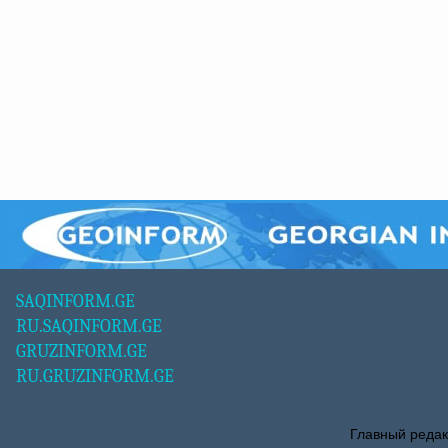
SAQINFORM.GE
RU.SAQINFORM.GE
GRUZINFORM.GE
RU.GRUZINFORM.GE
Главный редак