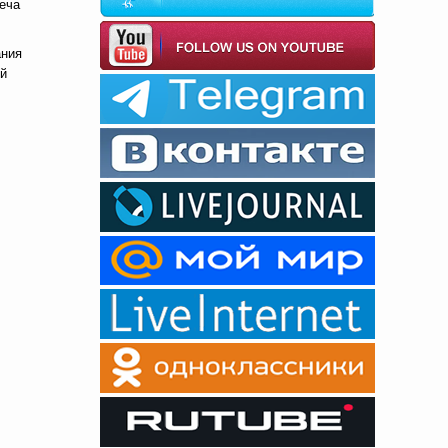
еча
ания
ой