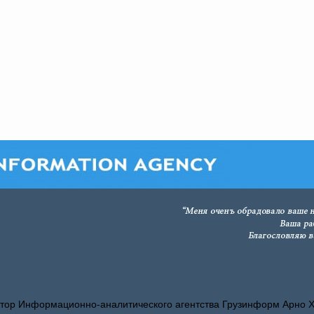
тор Информационно-аналитического агентства Грузинформ Арно 