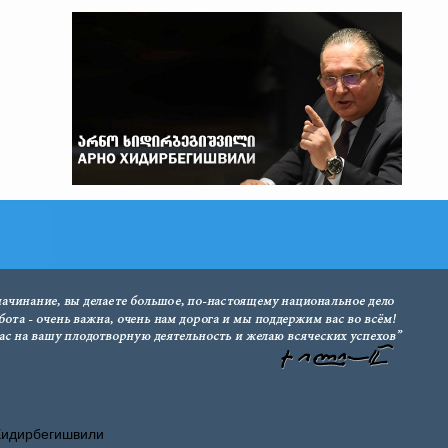
Хидирбегишвили