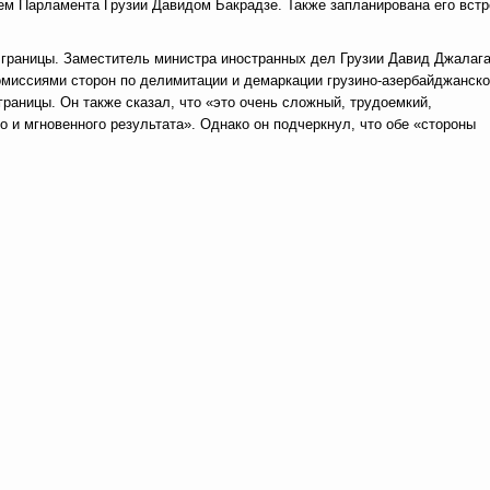
м Парламента Грузии Давидом Бакрадзе. Также запланирована его встр
 границы. Заместитель министра иностранных дел Грузии Давид Джалаг
омиссиями сторон по делимитации и демаркации грузино-азербайджанск
раницы. Он также сказал, что «это очень сложный, трудоемкий,
о и мгновенного результата». Однако он подчеркнул, что обе «стороны