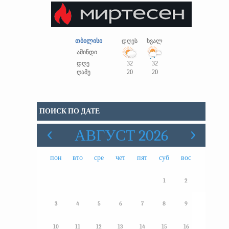
თბილისი
დღეს
ხვალ
ამინდი
დღე
32
32
ღამე
20
20
ПОИСК ПО ДАТЕ
АВГУСТ 2026
пон
вто
сре
чет
пят
суб
вос
1
2
3
4
5
6
7
8
9
10
11
12
13
14
15
16