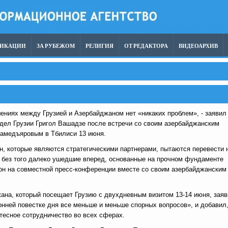
ЛИКАЦИИ
ЗА РУБЕЖОМ
РЕЛИГИЯ
ОТ РЕДАКТОРА
ВИДЕОАРХИВ
ениях между Грузией и Азербайджаном нет «никаких проблем», - заявил
дел Грузии Григол Вашадзе после встречи со своим азербайджанским
амедъяровым в Тбилиси 13 июня.
н, которые являются стратегическими партнерами, пытаются перевести 
 без того далеко ушедшие вперед, основанные на прочном фундаменте
 он на совместной пресс-конференции вместе со своим азербайджанским
на, который посещает Грузию с двухдневным визитом 13-14 июня, заяв
онней повестке дня все меньше и меньше спорных вопросов», и добавил
 тесное сотрудничество во всех сферах.