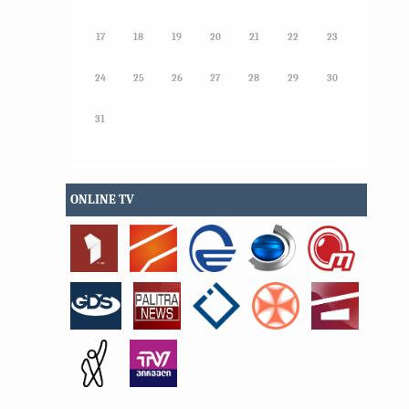
17
18
19
20
21
22
23
24
25
26
27
28
29
30
31
ONLINE TV