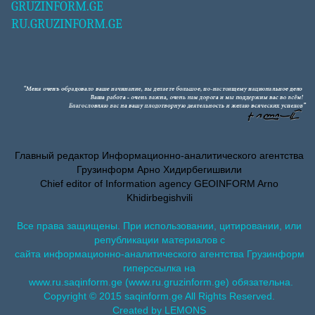
GRUZINFORM.GE
RU.GRUZINFORM.GE
Главный редактор Информационно-аналитического агентства
Грузинформ Арно Хидирбегишвили
Chief editor of Information agency GEOINFORM Arno
Khidirbegishvili
Все права защищены. При использовании, цитировании, или
републикации материалов с
сайта информационно-аналитического агентства Грузинформ
гиперссылка на
www.ru.saqinform.ge (www.ru.gruzinform.ge) обязательна.
Copyright © 2015 saqinform.ge All Rights Reserved.
Created by LEMONS