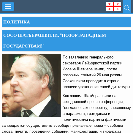
Toggle
navigation
ПОЛИТИКА
СОСО ШАТБЕРАШВИЛИ: "ПОЗОР ЗАПАДНЫМ
ГОСУДАРСТВАМ!"
По заявлению генерального
секретаря Лейбористской партии
Иосеба Шатберашвили, после
позорных событий 26 мая режим
Саакашвили проводит в стране
процесс узаконения своей диктатуры.
Как заявил Шатберашвили на
сегодняшней пресс-конференции,
"согласно законопроекту, внесенному
в парламент, гражданам и
политическим партиям фактически
запрещается осуществлять всеобще признанные права – свободы
слова, печати, проведения собраний, манифестаций, и тиранский