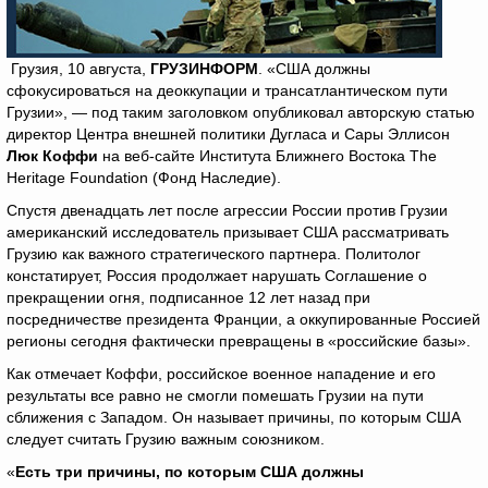
Грузия, 10 августа,
ГРУЗИНФОРМ
. «США должны
сфокусироваться на деоккупации и трансатлантическом пути
Грузии», — под таким заголовком опубликовал авторскую статью
директор Центра внешней политики Дугласа и Сары Эллисон
Люк Коффи
на веб-сайте Института Ближнего Востока The
Heritage Foundation (Фонд Наследие).
Спустя двенадцать лет после агрессии России против Грузии
американский исследователь призывает США рассматривать
Грузию как важного стратегического партнера. Политолог
констатирует, Россия продолжает нарушать Соглашение о
прекращении огня, подписанное 12 лет назад при
посредничестве президента Франции, а оккупированные Россией
регионы сегодня фактически превращены в «российские базы».
Как отмечает Коффи, российское военное нападение и его
результаты все равно не смогли помешать Грузии на пути
сближения с Западом. Он называет причины, по которым США
следует считать Грузию важным союзником.
«
Есть три причины, по которым США должны