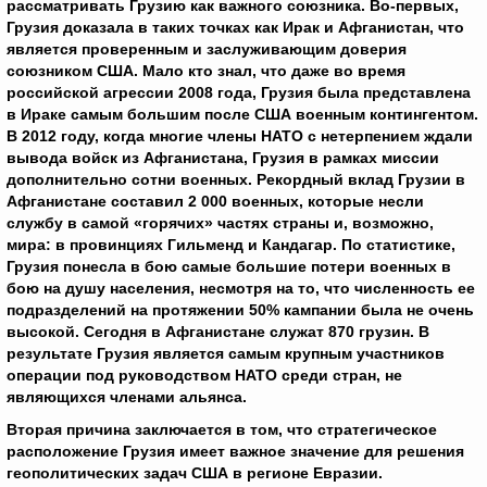
рассматривать Грузию как важного союзника. Во-первых,
Грузия доказала в таких точках как Ирак и Афганистан, что
является проверенным и заслуживающим доверия
союзником США. Мало кто знал, что даже во время
российской агрессии 2008 года, Грузия была представлена
в Ираке самым большим после США военным контингентом.
В 2012 году, когда многие члены НАТО с нетерпением ждали
вывода войск из Афганистана, Грузия в рамках миссии
дополнительно сотни военных. Рекордный вклад Грузии в
Афганистане составил 2 000 военных, которые несли
службу в самой «горячих» частях страны и, возможно,
мира: в провинциях Гильменд и Кандагар. По статистике,
Грузия понесла в бою самые большие потери военных в
бою на душу населения, несмотря на то, что численность ее
подразделений на протяжении 50% кампании была не очень
высокой. Сегодня в Афганистане служат 870 грузин. В
результате Грузия является самым крупным участников
операции под руководством НАТО среди стран, не
являющихся членами альянса.
Вторая причина заключается в том, что стратегическое
расположение Грузия имеет важное значение для решения
геополитических задач США в регионе Евразии.