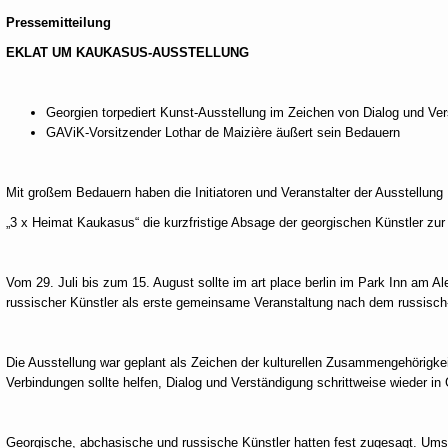
Pressemitteilung
EKLAT UM KAUKASUS-AUSSTELLUNG
Georgien torpediert Kunst-Ausstellung im Zeichen von Dialog und Ve
GAViK-Vorsitzender Lothar de Maizière äußert sein Bedauern
Mit großem Bedauern haben die Initiatoren und Veranstalter der Ausstellung
„3 x Heimat Kaukasus“ die kurzfristige Absage der georgischen Künstler z
Vom 29. Juli bis zum 15. August sollte im art place berlin im Park Inn am A
russischer Künstler als erste gemeinsame Veranstaltung nach dem russisch-
Die Ausstellung war geplant als Zeichen der kulturellen Zusammengehörigkeit 
Verbindungen sollte helfen, Dialog und Verständigung schrittweise wieder in
Georgische, abchasische und russische Künstler hatten fest zugesagt. Umso