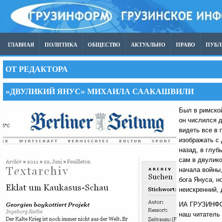
ГЛАВНАЯ
ПОЛИТИКА
ОБЩЕСТВО
АКТУАЛЬНО
ПРАВО
ПУБ
ОТ РЕДАКТОРА
«ДВУЛИКИЙ ЯНУС» МИХАИЛА СААКАШВИЛИ
Был в римской
он числился 
видеть все в
изображать с
назад, в глуб
сам в двулико
начала войны
бога Януса, н
неискренний, 
ИА ГРУЗИНФОР
наш читатель 