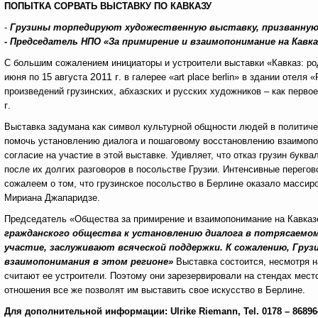
ПОПЫТКА СОРВАТЬ ВЫСТАВКУ ПО КАВКАЗУ
-
Грузины торпедируют художественную выставку, призванную
- Председатель НПО «За примирение и взаимопонимание на Кавка
С большим сожалением инициаторы и устроители выставки «Кавказ: род
2011 г
июня по 15 августа
. в галерее «art place berlin» в здании отел
произведений грузинских, абхазских и русских художников – как перво
г
.
Выставка задумана как символ культурной общности людей в политиче
помочь установлению диалога и пошаговому восстановлению взаимопон
согласие на участие в этой выставке. Удивляет, что отказ грузин букв
после их долгих разговоров в посольстве Грузии. Интенсивные перего
сожалеем о том, что грузинское посольство в Берлине оказало массир
Мириана Джапаридзе.
Председатель «Общества за примирение и взаимопонимание на Кавказ
гражданского общества к установлению диалога в потрясаемом
участие, заслуживают всяческой поддержки. К сожалению, Груз
взаимопонимания в этом регионе»
Выставка состоится, несмотря н
считают ее устроители. Поэтому они зарезервировали на стендах место
отношения все же позволят им выставить свое искусство в Берлине.
Для дополнительной информации:
Ulrike
Riemann
,
Tel
. 0178 – 8689