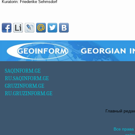
Kuratorin: Friederike Sehmsdorf
SAQINFORM.GE
RU.SAQINFORM.GE
GRUZINFORM.GE
RU.GRUZINFORM.GE
Главный редак
Все права