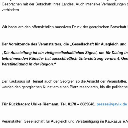
Gesprächen mit der Botschaft ihres Landes. Auch intensive Verhandlungen de
verhindern.
Wir bedauern den offensichtlich massiven Druck der georgischen Botschaft i
Der Vorsitzende des Veranstalters, die „Gesellschaft für Ausgleich und
„Die Ausstellung ist ein zivilgesellschaftliches Signal, um für Dialog
teilnehmenden Künstler hat ausschließlich Unterstützung verdient. Geo
Verständigung in der Region.“
Der Kaukasus ist Heimat auch der Georgier, so die Ansicht der Veranstalter. D
werden den georgischen Künstlern einen Platz reservieren, bis die politischen
Für Rückfragen: Ulrike Riemann, Tel. 0178 – 8689648,
presse@gavik.de
Veranstalter: Gesellschaft für Ausgleich und Verständigung im Kaukasus e.V