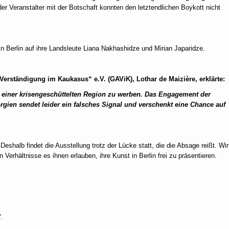
r Veranstalter mit der Botschaft konnten den letztendlichen Boykott nicht
n Berlin auf ihre Landsleute Liana Nakhashidze und Mirian Japaridze.
 Verständigung im Kaukasus“ e.V. (GAViK), Lothar de Maizière, erklärte:
 in einer krisengeschüttelten Region zu werben. Das Engagement der
rgien sendet leider ein falsches Signal und verschenkt eine Chance auf
eshalb findet die Ausstellung trotz der Lücke statt, die die Absage reißt. Wir
 Verhältnisse es ihnen erlauben, ihre Kunst in Berlin frei zu präsentieren.
.