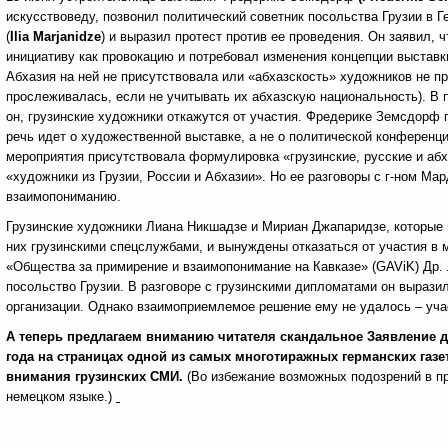
искусствоведу, позвонил политический советник посольства Грузии в
(
Ilia
Marjanidze
) и выразил протест против ее проведения. Он заявил, 
инициативу как провокацию и потребовал изменения концепции выставк
Абхазия на ней не присутствовала или «абхазскость» художников не пр
прослеживалась, если не учитывать их абхазскую национальность). В 
он, грузинские художники откажутся от участия. Фредерике Земсдорф 
речь идет о художественной выставке, а не о политической конференци
мероприятия присутствовала формулировка «грузинские, русские и абх
«художники из Грузии, России и Абхазии». Но ее разговоры с г-ном Ма
взаимопониманию.
Грузинские художники Лиана Никшадзе и Мириан Джапаридзе, которые 
них грузинскими спецслужбами, и вынуждены отказаться от участия в 
«Общества за примирение и взаимопонимание на Кавказе» (GAViK) Др.
посольство Грузии. В разговоре с грузинскими дипломатами он вырази
организации. Однако взаимоприемлемое решение ему не удалось – учас
А теперь предлагаем вниманию читателя скандальное Заявление д
года на страницах одной из самых многотиражных германских газет 
внимания грузинских СМИ.
(Во избежание возможных подозрений в 
немецком языке.)