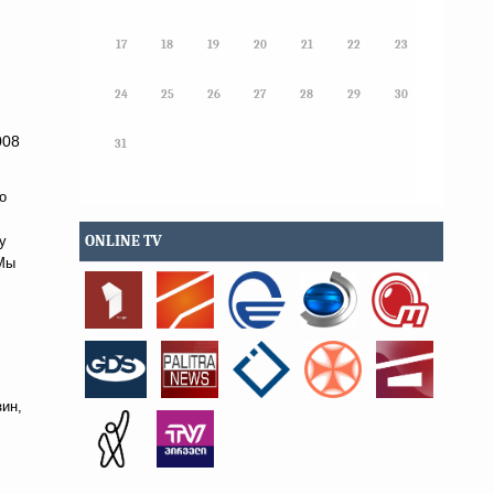
17
18
19
20
21
22
23
24
25
26
27
28
29
30
008
31
о
ONLINE TV
у
 Мы
зин,