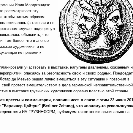
 Германии Илиа Марджанидзе
что рассматривает эту
и, чтобы никоим образом
ослеживалась (а таковая и не
противном случае, подчеркнул
попыталась объяснить, что
и. Тем более, что в анонсе
азские художники», а не
рджанидзе не привели к
планировали участвовать в выставке, напуганы давлением, оказанным н
мероприятии, опасаясь за безопасность свою и своих родных. Председа
 Лотар де Мезьер решил лично вмешаться в эту ситуацию и позвонил в
л свой протест вмешательством в дела германской неправительственной
тие в выставке грузинских художников сорвано властью этой страны.
ля прессы и комментарии, появившиеся в связи с этим 22 июня 201
"Берлинер Цайтунг" (Berliner Zeitung), что «почему-то ускользнула»
предвзятости ИА ГРУЗИНФОРМ, публикуем также копию оригинальна на