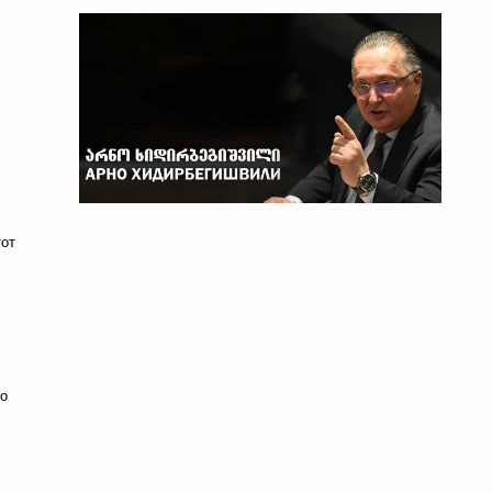
тот
но