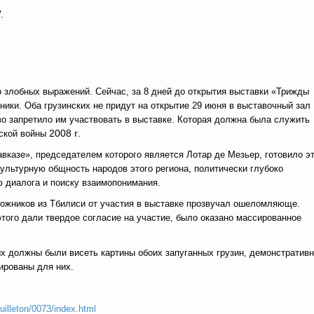
.
 злобных выражений. Сейчас, за 8 дней до открытия выставки «Трижды
ники. Оба грузинских не придут на открытие 29 июня в выставочный зал
тво запретило им участвовать в выставке. Которая должна была служить
2008 г
нской войны
.
казе», председателем которого является Лотар де Мезьер, готовило э
ультурную общность народов этого региона, политически глубоко
 диалога и поиску взаимопонимания.
дожников из Тбилиси от участия в выставке прозвучал ошеломляюще.
того дали твердое согласие на участие, было оказано массированное
ых должны были висеть картины обоих запуганных грузин, демонстратив
ированы для них.
euilleton/0073/index.html