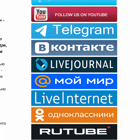
я»
-
т
дзе,
 в
тью
 -
ти
ьно
что