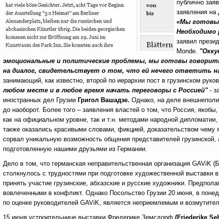
публично заяв
заявления на 
«Мы готовы 
Необходимо 
заявил прези
Monde.
"Окку
эмоциональные и политические проблемы, мы готовы говорить 
на диалог, свидетельствует о том, что ей нечего ответить н
занимающий, как известно, второй по иерархии пост в грузинском руко
любом месте и в любое время начать переговоры с Россией"
- з
иностранных дел Грузии
Григол Вашадзе.
Однако, на деле внешнеполи
до наоборот. Более того – заявления властей о том, что Россия, якоб
как на официальном уровне, так и т.н. методами народной дипломатии
также оказались красивыми словами, фикцией, доказательством чему 
сорвал уникальную возможность общения представителей грузинской, а
подготовленную нашими друзьями из Германии.
Дело в том, что германская неправительственная организация GAViK (Б
столкнулось с трудностями при подготовке художественной выставки в
принять участие грузинские, абхазские и русские художники. Предпол
вовлеченными в конфликт. Однако Посольство Грузии 20 июня, в понед
по оценке руководителей GAViK, является неприемлемым и возмутите
15 июня устроительнице выставки Фредерике Земсдорф
(Friederike Se