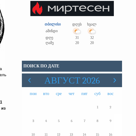
თბილისი
დღეს
ხვალ
ამინდი
დღე
31
32
ღამე
20
20
ПОИСК ПО ДАТЕ
а
тель
АВГУСТ 2026
пон
вто
сре
чет
пят
суб
вос
1
1
2
 из
3
4
5
6
7
8
9
10
11
12
13
14
15
16