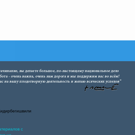
Хидирбегишвили
атериалов с