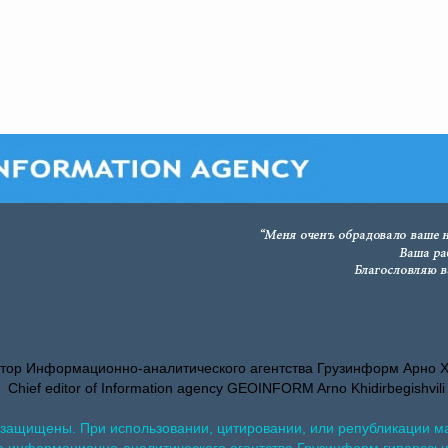
тор Информационно-аналитического агентства Грузинформ Арно 
Chief editor of Information agency GEOINFORM Arno Khidirbegishvili
 защищены. При использовании, цитировании, или републикации м