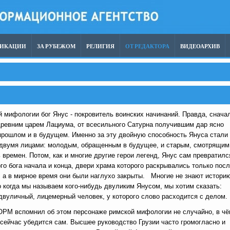
ЛИКАЦИИ
ЗА РУБЕЖОМ
РЕЛИГИЯ
ОТ РЕДАКТОРА
ВИДЕОАРХИВ
 мифологии бог Янус - покровитель воинских начинаний. Правда, снача
древним царем Лациума, от всесильного Сатурна получившим дар ясно
 прошлом и в будущем. Именно за эту двойную способность Януса стали
 двумя лицами: молодым, обращенным в будущее, и старым, смотрящим
ь времен. Потом, как и многие другие герои легенд, Янус сам превратилс
го бога начала и конца, двери храма которого раскрывались только пос
, а в мирное время они были наглухо закрыты. Многие не знают истори
о когда мы называем кого-нибудь двуликим Янусом, мы хотим сказать:
двуличный, лицемерный человек, у которого слово расходится с делом.
М вспомнил об этом персонаже римской мифологии не случайно, в чё
сейчас убедится сам. Высшее руководство Грузии часто громогласно и