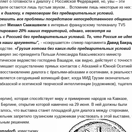
ляет о готовности к диалогу с Российской Федерацией, но, увы – эти
деле остаются лишь пустым звуком... Вспомним лишь некоторые из них:
к диалогу, к переговорам без предварительных условий.
решить все проблемы посредством непосредственного общени
дент
Михаил Саакашвили
в интервью французскому телеканалу TV5
пировано 20% наших территорий, однако, несмотря на
с Россией без предварительных условий. То, что Россия не иде
а наши аргументы",
-
«сокрушается» спикер парламента
Давид Бакра
водстве.
«Грузия готова без каких-либо предварительных условий
аверял экс-президента Польши Александра Квасьневского министр
тическое ведомство господина Вашадзе, как видно, действует с точнос
ы, мешает осуществлению прямых контактов с Абхазией и Южной Осетией
, восстановлению диалога с братьями-абхазами и осетинами, в реальнос
является сегодняшний вопиющий факт, когда МИД Грузии окончательно
бхазской и осетинской творческой интеллигенции (художников), тщател
ерлин), которая способствует миру и примирению народов на Кавказе,
 Берлине, открытие которой намечено на 29 июня. В ней должны были
агалось, что выставка станет площадкой для диалога между сторонами,
ельник запретило грузинским художникам участвовать в этой выставке, 
льным решением.
hmsdorf),
известному