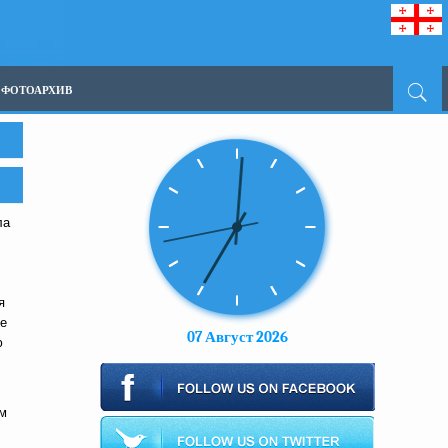
ФОТОАРХИВ
ла
я
ле
07 Август 2026
ю
м