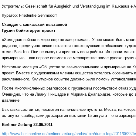
Устроитель: Gesellschaft für Ausgleich und Verständigung im Kaukasus e.V
Куратор: Friederike Sehmsdorf
Скандал с кавказской выставкой
Грузия бойкотирует проект
«Холодная война» в мире еще не завершилась. У нее может быть много
родина», среди участников остаются только русские и абхазские худож
отеля Park Inn. Они не смогут и прислать свои работы. Их правительс
примирению – как первое совместное мероприятие после русско-грузи
Несколько месяцев «Общество за взаимопонимание и примирение на Кав
проект. Вместе с художниками членам общества хотелось обозначить к
расчлененного. Культурное событие должно было помочь установлению
После многочисленных разговоров с грузинским посольством отказ ху
Очевидно, что на Лиану Никшадзе и Мириана Джапаридзе, которые до э
давление.
Выставка состоится, несмотря на печальные пустоты. Места, на котор
останутся свободными до закрытия выставки 15 августа – они зарезерв
Berliner Zeitung 22.06.2011
http://www.berlinonline.de/berliner-zeitung/archiv/.bin/dump.fcgi/2011/0622/f