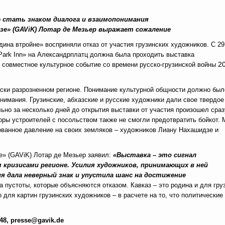
 стать знаком диалога и взаимопонимания
зе» (
GAViK
) Лотар де Мезьер выражает сожаление
ина втройне» восприняли отказ от участия грузинских художников. С 29
я «Park Inn» на Александрплатц должна была проходить выставка
2
е совместное культурное событие со времени русско-грузинской войны
ски разрозненном регионе. Понимание культурной общности должно был
имания. Грузинские, абхазские и русские художники дали свое твердое
ально за несколько дней до открытия выставки от участия произошел сраз
воры устроителей с посольством также не смогли предотвратить бойкот.
ованное давление на своих земляков – художников Лиану Нахашидзе и
е» (GAViK) Лотар де Мезьер заявил:
«Выставка – это сигнал
 кризисами регионе. Усилия художников, принимающих в ней
ия дала неверный знак и упустила шанс на достижение
а пустоты, которые объясняются отказом. Кавказ – это родина и для гру
 для картин грузинских художников – в расчете на то, что политические
648,
presse
@
gavik
.
de