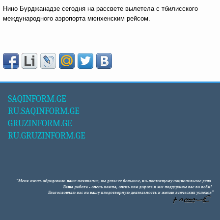
Нино Бурджанадзе сегодня на рассвете вылетела с тбилисского
международного аэропорта мюнхенским рейсом.
SAQINFORM.GE
RU.SAQINFORM.GE
GRUZINFORM.GE
RU.GRUZINFORM.GE