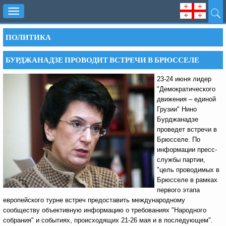
Toggle
navigation
ПОЛИТИКА
БУРДЖАНАДЗЕ ПРОВОДИТ ВСТРЕЧИ В БРЮССЕЛЕ
23-24 июня лидер
"Демократического
движения – единой
Грузии" Нино
Бурджанадзе
проведет встречи в
Брюсселе. По
информации пресс-
службы партии,
"цель проводимых в
Брюсселе в рамках
первого этапа
европейского турне встреч предоставить международному
сообществу объективную информацию о требованиях "Народного
собрания" и событиях, происходящих 21-26 мая и в последующем".