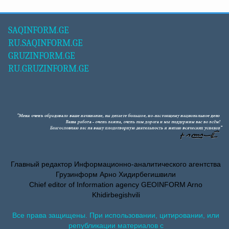
SAQINFORM.GE
RU.SAQINFORM.GE
GRUZINFORM.GE
RU.GRUZINFORM.GE
Главный редактор Информационно-аналитического агентства
Грузинформ Арно Хидирбегишвили
Chief editor of Information agency GEOINFORM Arno
Khidirbegishvili
Все права защищены. При использовании, цитировании, или
републикации материалов с