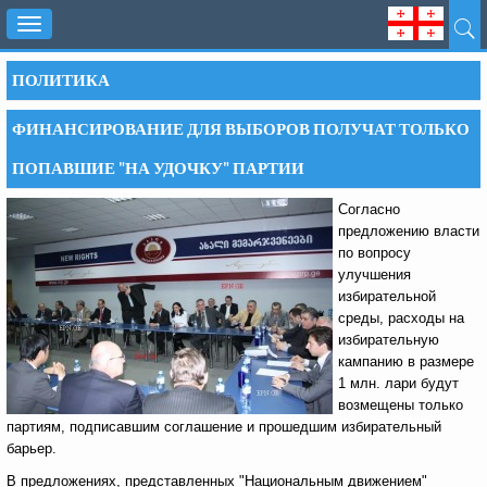
Toggle
navigation
ПОЛИТИКА
ФИНАНСИРОВАНИЕ ДЛЯ ВЫБОРОВ ПОЛУЧАТ ТОЛЬКО
ПОПАВШИЕ "НА УДОЧКУ" ПАРТИИ
Согласно
предложению власти
по вопросу
улучшения
избирательной
среды, расходы на
избирательную
кампанию в размере
1 млн. лари будут
возмещены только
партиям, подписавшим соглашение и прошедшим избирательный
барьер.
В предложениях, представленных "Национальным движением"