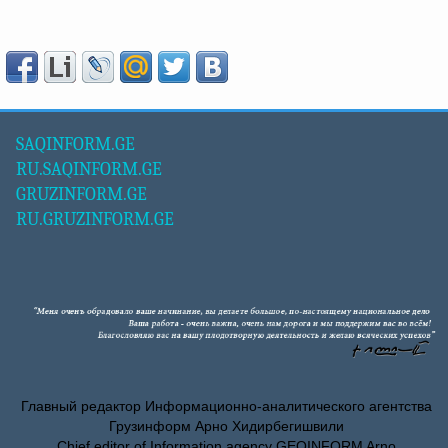
SAQINFORM.GE
RU.SAQINFORM.GE
GRUZINFORM.GE
RU.GRUZINFORM.GE
Главный редактор Информационно-аналитического агентства
Грузинформ Арно Хидирбегишвили
Chief editor of Information agency GEOINFORM Arno