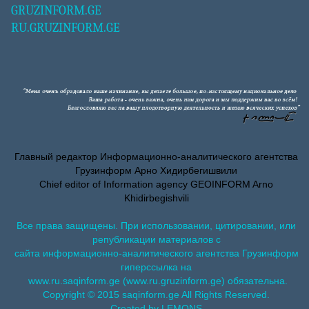
GRUZINFORM.GE
RU.GRUZINFORM.GE
Главный редактор Информационно-аналитического агентства
Грузинформ Арно Хидирбегишвили
Chief editor of Information agency GEOINFORM Arno
Khidirbegishvili
Все права защищены. При использовании, цитировании, или
републикации материалов с
сайта информационно-аналитического агентства Грузинформ
гиперссылка на
www.ru.saqinform.ge (www.ru.gruzinform.ge) обязательна.
Copyright © 2015 saqinform.ge All Rights Reserved.
Created by LEMONS