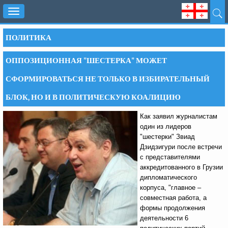
Toggle
navigation
ПОЛИТИКА
ОППОЗИЦИОННАЯ "ШЕСТЕРКА" МОЖЕТ
СФОРМИРОВАТЬСЯ НЕ ТОЛЬКО В ИЗБИРАТЕЛЬНЫЙ
БЛОК, НО И В ПОЛИТИЧЕСКУЮ КОАЛИЦИЮ
Как заявил журналистам
один из лидеров
"шестерки" Звиад
Дзидзигури после встречи
с представителями
аккредитованного в Грузии
дипломатического
корпуса, "главное –
совместная работа, а
формы продолжения
деятельности 6