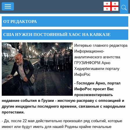
Toggle
navigation
ОТ РЕДАКТОРА
США НУЖЕН ПОСТОЯННЫЙ ХАОС НА КАВКАЗЕ
Интервью главного редактора
Информационно-
аналитического агентства
ГРУЗИНФОРМ Арно
Хидирбегишвили порталу
ИнфоРос
- Господин Арно, портал
ИнфоРос просит Вас
прокомментировать
недавние события в Грузии - жестокую расправу с оппозицией и
другие инциденты последнего времени, связанные с народными
протестами.
- Да, после 22 мая действительно произошёл ряд событий, которые
имеют или будут иметь для нашей Родины крайне печальные