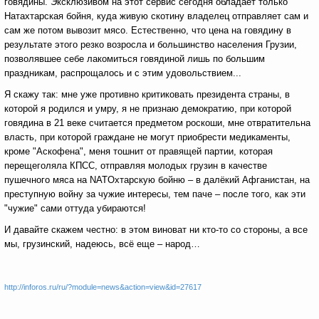
говядины. Эксклюзивом на этот сервис сегодня обладает только
Натахтарская бойня, куда живую скотину владелец отправляет сам и
сам же потом вывозит мясо. Естественно, что цена на говядину в
результате этого резко возросла и большинство населения Грузии,
позволявшее себе лакомиться говядиной лишь по большим
праздникам, распрощалось и с этим удовольствием...
Я скажу так: мне уже противно критиковать президента страны, в
которой я родился и умру, я не признаю демократию, при которой
говядина в 21 веке считается предметом роскоши, мне отвратительна
власть, при которой граждане не могут приобрести медикаменты,
кроме "Аскофена", меня тошнит от правящей партии, которая
перещеголяла КПСС, отправляя молодых грузин в качестве
пушечного мяса на NATOхтарскую бойню – в далёкий Афганистан, на
преступную войну за чужие интересы, тем паче – после того, как эти
"чужие" сами оттуда убираются!
И давайте скажем честно: в этом виноват ни кто-то со стороны, а все
мы, грузинский, надеюсь, всё еще – народ…
http://inforos.ru/ru/?module=news&action=view&id=27617