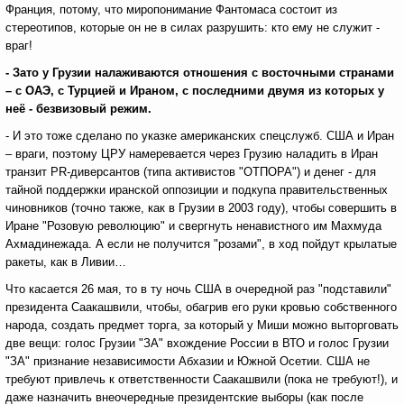
Франция, потому, что миропонимание Фантомаса состоит из
стереотипов, которые он не в силах разрушить: кто ему не служит -
враг!
- Зато у Грузии налаживаются отношения с восточными странами
– с ОАЭ, с Турцией и Ираном, с последними двумя из которых у
неё - безвизовый режим.
- И это тоже сделано по указке американских спецслужб. США и Иран
– враги, поэтому ЦРУ намеревается через Грузию наладить в Иран
транзит PR-диверсантов (типа активистов "ОТПОРА") и денег - для
тайной поддержки иранской оппозиции и подкупа правительственных
чиновников (точно также, как в Грузии в 2003 году), чтобы совершить в
Иране "Розовую революцию" и свергнуть ненавистного им Махмуда
Ахмадинежада. А если не получится "розами", в ход пойдут крылатые
ракеты, как в Ливии…
Что касается 26 мая, то в ту ночь США в очередной раз "подставили"
президента Саакашвили, чтобы, обагрив его руки кровью собственного
народа, создать предмет торга, за который у Миши можно выторговать
две вещи: голос Грузии "ЗА" вхождение России в ВТО и голос Грузии
"ЗА" признание независимости Абхазии и Южной Осетии. США не
требуют привлечь к ответственности Саакашвили (пока не требуют!), и
даже назначить внеочередные президентские выборы (как после