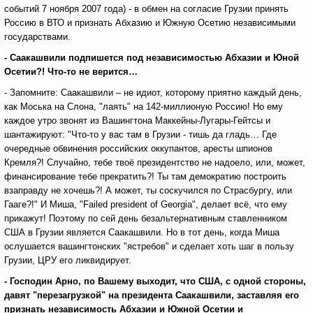
событий 7 ноября 2007 года) - в обмен на согласие Грузии принять
Россию в ВТО и признать Абхазию и Южную Осетию независимыми
государствами.
- Саакашвили подпишется под независимостью Абхазии и Юной
Осетии?! Что-то не верится…
- Запомните: Саакашвили – не идиот, которому приятно каждый день,
как Моська на Слона, "лаять" на 142-миллионую Россию! Но ему
каждое утро звонят из Вашингтона Маккейны-Лугары-Гейтсы и
шантажируют: "Что-то у вас там в Грузии - тишь да гладь… Где
очередные обвинения российских оккупантов, аресты шпионов
Кремля?! Случайно, тебе твоё президентство не надоело, или, может,
финансирование тебе прекратить?! Ты там демократию построить
взаправду не хочешь?! А может, ты соскучился по Страсбургу, или
Гааге?!" И Миша, "Failed president of Georgia", делает всё, что ему
прикажут! Поэтому по сей день безальтернативным ставленником
США в Грузии является Саакашвили. Но в тот день, когда Миша
ослушается вашингтонских "ястребов" и сделает хоть шаг в пользу
Грузии, ЦРУ его ликвидирует.
- Господин Арно, по Вашему выходит, что США, с одной стороны,
давят "перезагрузкой" на президента Саакашвили, заставляя его
признать независимость Абхазии и Южной Осетии и