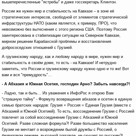
вышеперечисленные "ястребы" и даже госсекретарь Клинтон.
России же нужен мир и стабильность на Кавказе – в зоне её
стратегических интересов, свободной от элементов стратегической
инфраструктуры НАТО (каким является, к примеру, ПРО), что
невозможно без вытеснения с этого региона США. Поэтому Россия
заинтересована в стабилизации ситуации на Северном Кавказе,
мирном решении Карабахской проблемы и восстановления
добрососедских отношений с Грузией.
А грузинскому народу, как и любому народу в мире, нужен мир и
стабильность в своём доме, то есть - на Кавказе! И нетрудно
заметить, что России и грузинскому народу нужно одно и то же! Вот
вам и вся "премудрость"…
- А Абхазия и Южная Осетия, господин Арно? Забыть навсегда?!
- Ладно, так и быть… Из уважения к ИнфоРос я открою Вам
"страшную тайну" - Формулу возвращения абхазов и осетин в единую
семью братских народов: Грузия + Россия = Единая Грузия (вместе с
Абхазией и Южной Осетией). То есть, воссоединение Грузии с Россией
повлечет за собой воссоединение Грузии с Абхазией и Южной
Осетией. Разве сложная формула?! Разве большинство населения
Грузии не мечтает о возрождении былой дружбы с Россией, о
безвизовом режиме, выгодной торговле, не скучает по русским?!