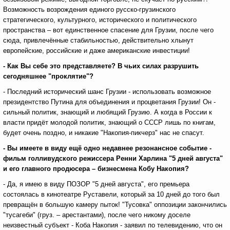
Возможность возрождения единого русско-грузинского
стратегического, культурного, исторического и политического
пространства – вот единственное спасение для Грузии, после чего
сюда, привлечённые стабильностью, действительно хлынут
европейские, российские и даже американские инвестиции!
- Как Вы себе это представляете? В чьих силах разрушить
сегодняшнее "проклятие"?
- Последний исторический шанс Грузии - использовать возможное
президентство Путина для объединения и процветания Грузии! Он -
сильный политик, знающий и любящий Грузию. А когда в России к
власти придёт молодой политик, знающий о СССР лишь по книгам,
будет очень поздно, и никакие "Накопия-пикчерз" нас не спасут.
- Вы имеете в виду ещё одно недавнее резонансное событие -
фильм голливудского режиссера Ренни Харлина "5 дней августа"
и его главного продюсера – бизнесмена Кобу Накопия?
- Да, я имею в виду ПОЗОР "5 дней августа", его премьера
состоялась в кинотеатре Руставели, который за 10 дней до того был
превращён в большую камеру пыток! "Тусовка" оппозиции закончились
"тусагеби" (груз. – арестантами), после чего никому доселе
неизвестный субъект - Коба Накопия - заявил по телевидению, что он