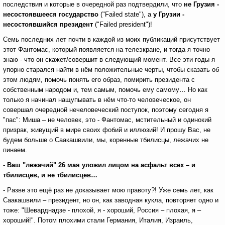
последствия и которые в очередной раз подтвердили, что
не Грузия -
несостоявшееся государство
("Failed state"), а
у Грузии -
несостоявшийся президент
("Failed president")!
Семь последних лет почти в каждой из моих публикаций присутствует
этот Фантомас, который появляется на телеэкране, и тогда я точно
знаю - что он скажет/совершит в следующий момент. Все эти годы я
упорно старался найти в нём положительные черты, чтобы сказать об
этом людям, помочь понять его образ, помирить президента с
собственным народом и, тем самым, помочь ему самому… Но как
только я начинал нащупывать в нём что-то человеческое, он
совершал очередной нечеловеческий поступок, поэтому сегодня я
"пас": Миша – не человек, это - Фантомас, мстительный и одинокий
призрак, живущий в мире своих фобий и иллюзий! И прошу Вас, не
будем больше о Саакашвили, мы, коренные тбилисцы, лежачих не
пинаем.
- Ваш "лежачий" 26 мая уложил лицом на асфальт всех – и
тбилисцев, и не тбилисцев…
- Разве это ещё раз не доказывает мою правоту?! Уже семь лет, как
Саакашвили – президент, но он, как заводная кукла, повторяет одно и
тоже: "Шеварднадзе - плохой, я - хороший, Россия – плохая, я –
хороший!". Потом плохими стали Германия, Италия, Израиль,