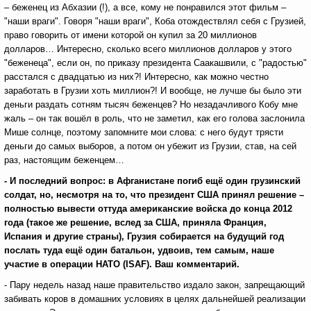
– беженец из Абхазии (!), а все, кому не понравился этот фильм –
"наши враги". Говоря "наши враги", Коба отождествлял себя с Грузией,
право говорить от имени которой он купил за 20 миллионов
долларов… Интересно, сколько всего миллионов долларов у этого
"беженеца", если он, по приказу президента Саакашвили, с "радостью"
расстался с двадцатью из них?! Интересно, как можно честно
заработать в Грузии хоть миллион?! И вообще, не лучше бы было эти
деньги раздать сотням тысяч беженцев? Но незадачливого Кобу мне
жаль – он так вошёл в роль, что не заметил, как его голова заслонила
Мише солнце, поэтому запомните мои слова: с него будут трясти
деньги до самых выборов, а потом он убежит из Грузии, став, на сей
раз, настоящим беженцем…
- И последний вопрос: в Афганистане погиб ещё один грузинский
солдат, но, несмотря на то, что президент США принял решение –
полностью вывести оттуда американские войска до конца 2012
года (такое же решение, вслед за США, приняла Франция,
Испания и другие страны), Грузия собирается на будущий год
послать туда ещё один батальон, удвоив, тем самым, наше
участие в операции НАТО (I
SAF
). Ваш комментарий.
- Пару недель назад наше правительство издало закон, запрещающий
забивать коров в домашних условиях в целях дальнейшей реализации