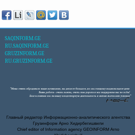
SAQINFORM.GE
RU.SAQINFORM.GE
GRUZINFORM.GE
RU.GRUZINFORM.GE
Главный редактор Информационно-аналитического агентства
Грузинформ Арно Хидирбегишвили
Chief editor of Information agency GEOINFORM Arno