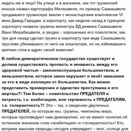
кидать им в лицо! На улице и в магазине, как тот грузинский
юноша назвал картографа Мелашвили, по приказу Саакашвили
продавшего грузинскую землю с монастырским комплексом VI
века Давид-Гареджи; в аэропорту, как неделю назад в турецком
аэропорту назвали грузины министра ВД режима Саакашвили
Вано Мерабишвили, и заодно - хорошенько его поколотили; как
три дня назад сделал грузин в аэропорту при виде Саакашвили,
трусливо убежавшего от него на эскалаторе, но не избежавшего
крепких слов в адрес своей мамочки!
В любом демократическом государстве существует и
должна существовать пропасть и ненависть между его
здоровой частью - законопослушным большинством, и
меньшинством, которое закон нарушает и несёт наказание
за это в виде изоляции от большинства. Как можно
представить примирение и единство преступника и его
жертвы?!
Тем более – сожительство ПРЕДАТЕЛЯ и
патриота, т.е. коабитацию, или терпимость к ПРЕДАТЕЛЯМ,
т.е. толерантность?!
Это – так, к сведению двуличных
ПРЕДАТЕЛЕЙ,
по которым мы, грузины, чемпионы мира,
которые проповедуют нам демократию, но не имеют понятия об
истинном значении слов «коабитация» и «толерантность»! Кто,
вопреки законам природы сегодня утверждает – мол, солнце для