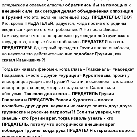
отпрысков в органах власти)
обратились бы за помощью к
внешней силе, как сегодня делает объединённая оппозиция
в Грузии!
Что это, если не чистейшей воды
ПРЕДАТЕЛЬСТВО
?!
Кто, кроме
ПРЕДАТЕЛЕЙ,
радуется, когда против его родины
вводят санкции по его же требованию?! Но после Звиада
Гамсахурдия я что-то не припомню руководителей грузинского
государства, которые бы не побоялись
ПРЕДАТЕЛЯ
назвать
ПРЕДАТЕЛЕМ
! Да, первый президент Грузии иногда ошибался,
но неужели это действительно
«не подобает Грузии»
, как
сказал Иванишвили?!
Тогда как назвать феномен, когда глава «Главканала»
«наседка»
Гварамия
, вместе с другой
«курицей» Куроптевым
, просит у
иностранцев ударить по Грузии?! Кстати, в основном - отставных
иностранцев, спецов, которые получали от Саакашвили
«бонусы»!
Так если два агента – ПРЕДАТЕЛЬ Грузии
Гварамия и ПРЕДАТЕЛЬ России Куроптев – смогли
полюбить друг друга, неужели не смогут понять друг друга
грузинские и русские патриоты?! Если ты уверен, что
знаешь - кто Грузии враг, тогда изволь узнать - кто
ПРЕДАТЕЛЬ, потому что исторически внешний враг
побеждал Грузию, когда рука ПРЕДАТЕЛЯ открывала ворота
крепости изнутри!