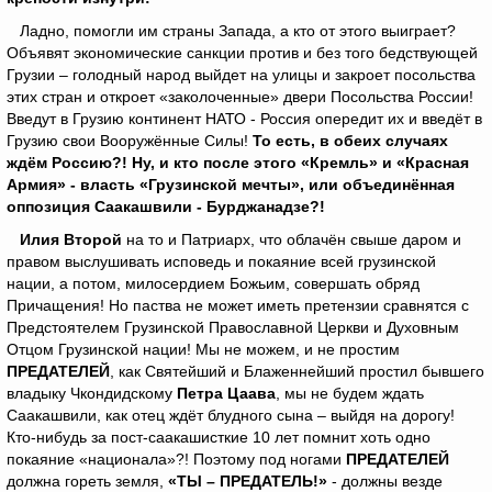
Ладно, помогли им страны Запада, а кто от этого выиграет?
Объявят экономические санкции против и без того бедствующей
Грузии – голодный народ выйдет на улицы и закроет посольства
этих стран и откроет «заколоченные» двери Посольства России!
Введут в Грузию континент НАТО - Россия опередит их и введёт в
Грузию свои Вооружённые Силы!
То есть, в обеих случаях
ждём Россию?!
Ну, и кто после этого «Кремль» и «Красная
Армия» - власть «Грузинской мечты», или объединённая
оппозиция Саакашвили - Бурджанадзе?!
Илия Второй
на то и Патриарх, что облачён свыше даром и
правом выслушивать исповедь и покаяние всей грузинской
нации, а потом, милосердием Божьим, совершать обряд
Причащения! Но паства не может иметь претензии сравнятся с
Предстоятелем Грузинской Православной Церкви и Духовным
Отцом Грузинской нации! Мы не можем, и не простим
ПРЕДАТЕЛЕЙ
, как Святейший и Блаженнейший простил бывшего
владыку Чкондидскому
Петра Цаава
, мы не будем ждать
Саакашвили, как отец ждёт блудного сына – выйдя на дорогу!
Кто-нибудь за пост-саакашисткие 10 лет помнит хоть одно
покаяние «национала»?! Поэтому под ногами
ПРЕДАТЕЛЕЙ
должна гореть земля,
«ТЫ – ПРЕДАТЕЛЬ!»
- должны везде