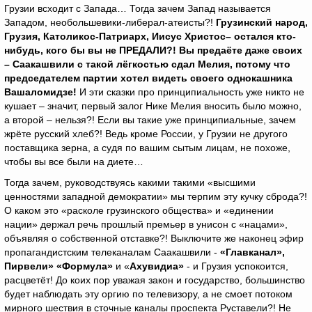
Грузии всходит с Запада… Тогда зачем Запад называется
Западом, необольшевики-либерал-атеисты?!
Грузинский народ,
Грузия, Католикос-Патриарх, Иисус Христос– остался кто-
нибудь, кого бы вы не ПРЕДАЛИ?! Вы предаёте даже своих
– Саакашвили с такой лёгкостью сдал Мелия, потому что
председателем партии хотел видеть своего однокашника
Вашаломидзе!
И эти сказки про принципиальность уже никто не
кушает – значит, первый залог Нике Мелия вносить было можно,
а второй – нельзя?! Если вы такие уже принципиальные, зачем
жрёте русский хлеб?! Ведь кроме России, у Грузии не другого
поставщика зерна, а судя по вашим сытым лицам, не похоже,
чтобы вы все были на диете…
Тогда зачем, руководствуясь какими такими «высшими
ценностями западной демократии» мы терпим эту кучку сброда?!
О каком это «расколе грузинского общества» и «единении
нации» держал речь прошлый премьер в унисон с «нацами»,
объявляя о собственной отставке?! Выключите же наконец эфир
пропагандистским телеканалам Саакашвили -
«Главканал»,
Пирвели» «Формула»
и «
Ахувидиа»
- и Грузия успокоится,
расцветёт! До коих пор уважая закон и государство, большинство
будет наблюдать эту оргию по телевизору, а не смоет потоком
мирного шествия в сточные каналы проспекта Руставели?! Не