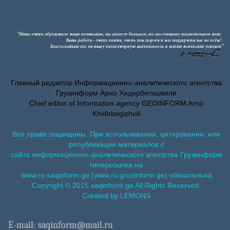
Главный редактор Информационно-аналитического агентства
Грузинформ Арно Хидирбегишвили
Chief editor of Information agency GEOINFORM Arno
Khidirbegishvili
Все права защищены. При использовании, цитировании, или
републикации материалов с
сайта информационно-аналитического агентства Грузинформ
гиперссылка на
www.ru.saqinform.ge (www.ru.gruzinform.ge) обязательна.
Copyright © 2015 saqinform.ge All Rights Reserved.
Created by LEMONS
E-mail: saqinform@mail.ru