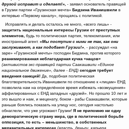
другой исправит и сделает!»,
- заявил основатель правящей
в Грузии партии «Грузинская мечта»
Бидзина Иванишвили
в
интервью «Первому каналу», прощаясь с политикой.
Исправлять и делать осталось не много, «всего лишь» -
защитить национальные интересы Грузии от преступных
элементов,
будь то политическая партия, телекомпания, или
иностранный агент.
«Мы поступим с ними не так, как они
заслуживают, а как подобает Грузии!»
, - рассуждал «на
заре» «Грузинской мечты» господин Бидзина, против которого
реанимированная неблагодарная кучка «нацов»
(активистов экс-правящей партии Саакашвили «Единое
национальное движение», далее - ЕНД)
сегодня требует
введения санкций!
Да, подобная политическая
благотворительность Иванишвили по отношению к «лицам» ЕНД
позволила нам на определённое время избежать «возмущения»
аффилированных с ЕНД западных «друзей». Но прошло 10 лет и
это вышло и нам, и меценату, боком - рабы Саакашвили, которые
раньше боялись показать на улицу нос, сегодня настолько
обнаглели, что уже угрожают Грузии!
Я не припомню ни одну
демократическую страну мира, где в политической борьбе
оппозиция, то есть – меньшинство, в собственных
меркантильных интересах
(власть, деньги, карьера