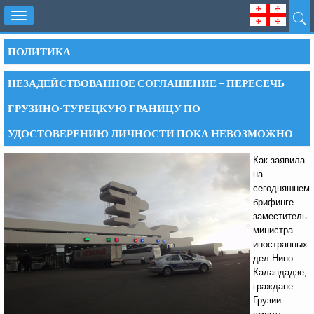
Toggle
navigation
ПОЛИТИКА
НЕЗАДЕЙСТВОВАННОЕ СОГЛАШЕНИЕ – ПЕРЕСЕЧЬ
ГРУЗИНО-ТУРЕЦКУЮ ГРАНИЦУ ПО
УДОСТОВЕРЕНИЮ ЛИЧНОСТИ ПОКА НЕВОЗМОЖНО
Как заявила
на
сегодняшнем
брифинге
заместитель
министра
иностранных
дел Нино
Каландадзе,
граждане
Грузии