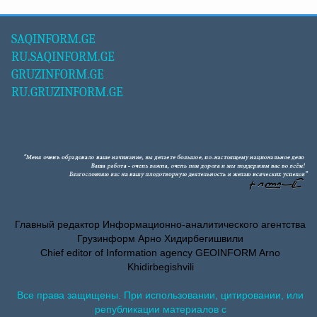
SAQINFORM.GE
RU.SAQINFORM.GE
GRUZINFORM.GE
RU.GRUZINFORM.GE
Главный редактор Информационно-аналитического агентства
Грузинформ Арно Хидирбегишвили
Chief editor of Information agency GEOINFORM Arno
Khidirbegishvili
Все права защищены. При использовании, цитировании, или
републикации материалов с