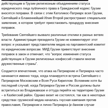
действующим в Грузии религиозным объединениям статуса
юридического лица публичного права в Гражданский кодекс Грузии
вносятся поправки. В связи с этим Католикос-Патриарх всея Грузии,
Святейший и Блаженнейший Илия Второй распространил специальное
заявление, в котором требует приостановить процедуру внесения
поправок.
Требование Святейшего вызвало различные отклики в разных ветвях
власти. Администрация президента Грузии не комментирует этот
вопрос и указывает представителям медиа на парламентский комитет
по юридическим вопросам. МИД Грузии приветствует внесение
поправок в закон и отмечает, что "вопрос изменения статуса
действующих в Грузии религиозных конфессий ставили многие
дружественные страны".
Создается впечатление, что атака на Патриархию и Патриарха часто
начинается именно тогда, когда планируется встреча Святейшего с
Патриархом Московским и Всея Руси Кириллом. Вспомним хотя бы
последний случай, когда Патриархи Грузии и России должны были
встретиться во Владикавказе и оттуда перейти на территорию Грузии
– в Казбегский район. Однако визит не состоялся, так как в некоторых
средствах грузинской медиа началась гнусная кампания против
православия, Патриархии и лично Патриарха (
в данном случае