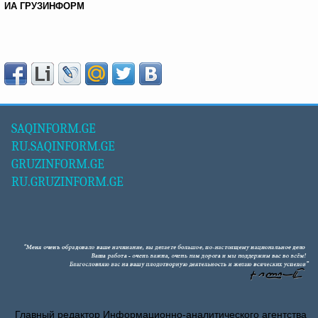
ИА ГРУЗИНФОРМ
SAQINFORM.GE
RU.SAQINFORM.GE
GRUZINFORM.GE
RU.GRUZINFORM.GE
Главный редактор Информационно-аналитического агентства