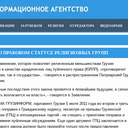
ЛИКАЦИИ
ЗА РУБЕЖОМ
РЕЛИГИЯ
ОТ РЕДАКТОРА
ВИДЕОАРХИВ
 О ПРАВОВОМ СТАТУСЕ РЕЛИГИОЗНЫХ ГРУПП
зменение, которое позволяет религиозным меньшинствам Грузии
я в качестве юридических лиц публичного права (ЮЛПП), «противоречит
ви, так и государства», - говорится в распространенном Патриархией Гр
нии.
ные последствия этого закона проявятся в ближайшем будущем, в связи
ь возлагается на власть», - говорится в Заявлении.
ИА ГРУЗИНФОРМ, парламент Грузии 5 июля 2011 года во втором и трет
 поправки к Гражданскому кодексу, несмотря на призывы Грузинской
и (ГПЦ) и оппозиционных партий - не спешить с принятием поправок и
емени публичным обсуждениям. Еще один аргумент ГПЦ заключается в
такого закона должно было произойти только после предоставления