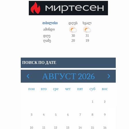
თბილისი
დღეს
ხვალ
ამინდი
დღე
30
31
ღამე
20
19
ПОИСК ПО ДАТЕ
АВГУСТ 2026
пон
вто
сре
чет
пят
суб
вос
1
2
3
4
5
6
7
8
9
10
11
12
13
14
15
16