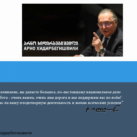
Хидирбегишвили