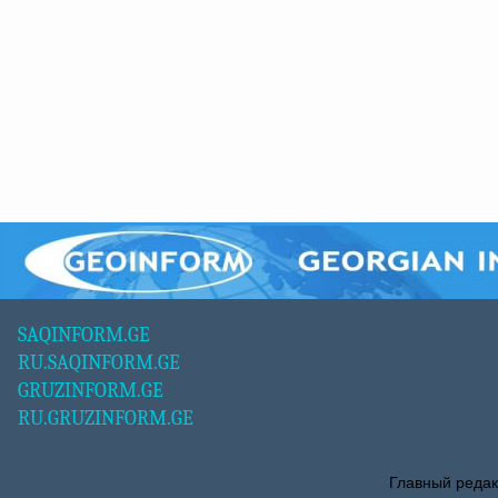
SAQINFORM.GE
RU.SAQINFORM.GE
GRUZINFORM.GE
RU.GRUZINFORM.GE
Главный редак