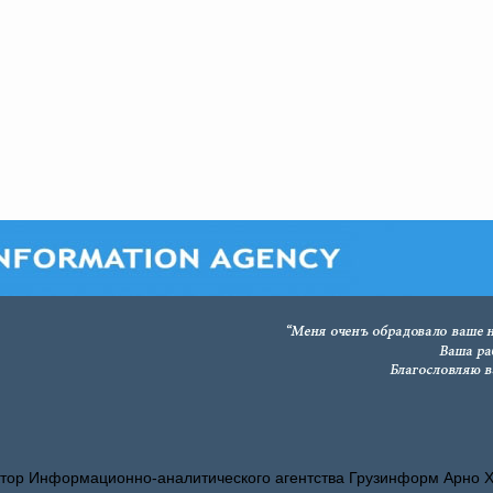
тор Информационно-аналитического агентства Грузинформ Арно 