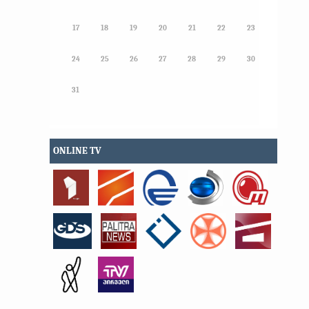
17
18
19
20
21
22
23
24
25
26
27
28
29
30
31
ONLINE TV