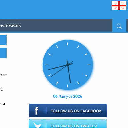
ФОТОАРХИВ
узии
 с
06 Август 2026
ьем