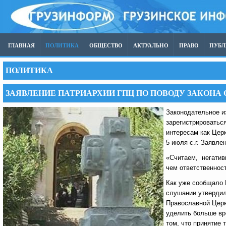
ГЛАВНАЯ
ПОЛИТИКА
ОБЩЕСТВО
АКТУАЛЬНО
ПРАВО
ПУБ
ПОЛИТИКА
ЗАЯВЛЕНИЕ ПАТРИАРХИИ ГПЦ ПО ПОВОДУ ЗАКОНА
Законодательное и
зарегистрироватьс
интересам как Церк
5 июля с.г. Заявле
«Считаем, негатив
чем ответственност
Как уже сообщало 
слушании утвердил
Православной Церкв
уделить больше вр
том, что принятие 