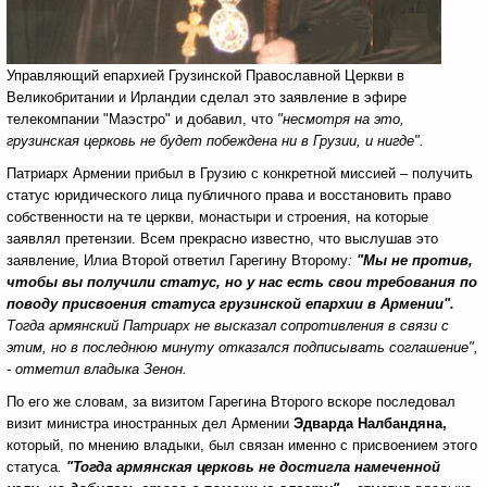
Управляющий епархией Грузинской Православной Церкви в
Великобритании и Ирландии сделал это заявление в эфире
телекомпании "Маэстро" и добавил, что
"несмотря на это,
грузинская церковь не будет побеждена ни в Грузии, и нигде".
Патриарх Армении прибыл в Грузию с конкретной миссией – получить
статус юридического лица публичного права и восстановить право
собственности на те церкви, монастыри и строения, на которые
заявлял претензии. Всем прекрасно известно, что выслушав это
заявление, Илиа Второй ответил Гарегину Второму
:
"Мы не против,
чтобы вы получили статус, но у нас есть свои требования по
поводу присвоения статуса грузинской епархии в Армении".
Тогда армянский Патриарх не высказал сопротивления в связи с
этим, но в последнюю минуту отказался подписывать соглашение",
- отметил владыка Зенон.
По его же словам, за визитом Гарегина Второго вскоре последовал
визит министра иностранных дел Армении
Эдварда Налбандяна,
который, по мнению владыки, был связан именно с присвоением этого
статуса
.
"Тогда армянская церковь не достигла намеченной