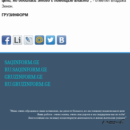
цели, но добилась этого с помощью власти",
-
отметил владыка
Зенон.
ГРУЗИНФОРМ
SAQINFORM.GE
RU.SAQINFORM.GE
GRUZINFORM.GE
RU.GRUZINFORM.GE