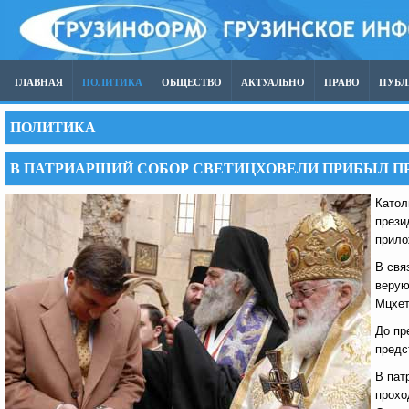
ГЛАВНАЯ
ПОЛИТИКА
ОБЩЕСТВО
АКТУАЛЬНО
ПРАВО
ПУБ
ПОЛИТИКА
В ПАТРИАРШИЙ СОБОР СВЕТИЦХОВЕЛИ ПРИБЫЛ 
Катол
прези
прило
В свя
верую
Мцхет
До пр
предс
В пат
прохо