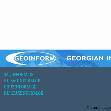
SAQINFORM.GE
RU.SAQINFORM.GE
GRUZINFORM.GE
RU.GRUZINFORM.GE
Главный редак