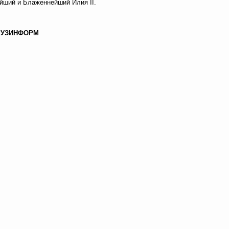
йший и Блаженнейший Илия II.
РУЗИНФОРМ