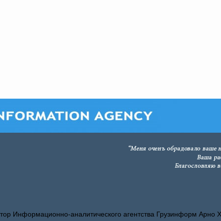
тор Информационно-аналитического агентства Грузинформ Арно 