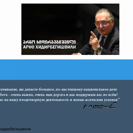
Хидирбегишвили