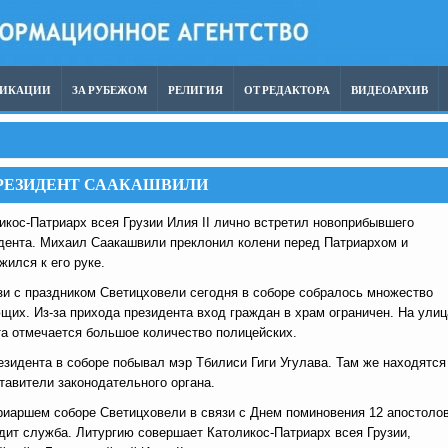
ЛИКАЦИИ
ЗА РУБЕЖОМ
РЕЛИГИЯ
ОТ РЕДАКТОРА
ВИДЕОАРХИВ
ПРЕЗИДЕНТ СААКАШВИЛИ
икос-Патриарх всея Грузии Илия II лично встретил новоприбывшего
дента. Михаил Саакашвили преклонил колени перед Патриархом и
жился к его руке.
зи с праздником Светицховели сегодня в соборе собралось множество
щих. Из-за прихода президента вход граждан в храм ограничен. На улиц
а отмечается большое количество полицейских.
езидента в соборе побывал мэр Тбилиси Гиги Угулава. Там же находятся
тавители законодательного органа.
риаршем соборе Светицховели в связи с Днем поминовения 12 апостоло
дит служба. Литургию совершает Католикос-Патриарх всея Грузии,