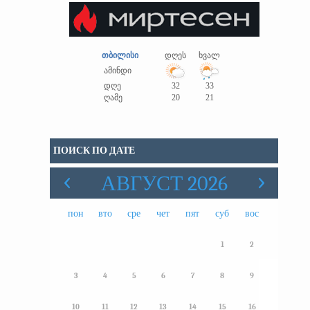
თბილისი
დღეს
ხვალ
ამინდი
დღე
32
33
ღამე
20
21
ПОИСК ПО ДАТЕ
АВГУСТ 2026
пон
вто
сре
чет
пят
суб
вос
1
2
3
4
5
6
7
8
9
10
11
12
13
14
15
16