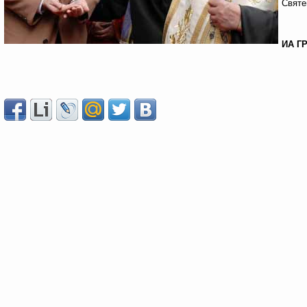
Святе
ИА Г