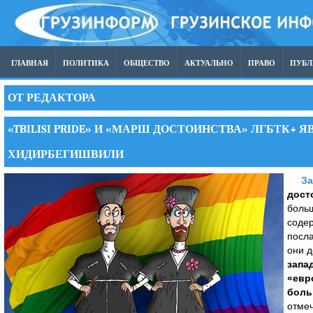
ГЛАВНАЯ
ПОЛИТИКА
ОБЩЕСТВО
АКТУАЛЬНО
ПРАВО
ПУБ
ОТ РЕДАКТОРА
«TBILISI PRIDE» И «МАРШ ДОСТОИНСТВА» ЛГБТК+
ХИДИРБЕГИШВИЛИ
За
дост
больш
соде
посла
они 
запа
«евр
боль
отмеч