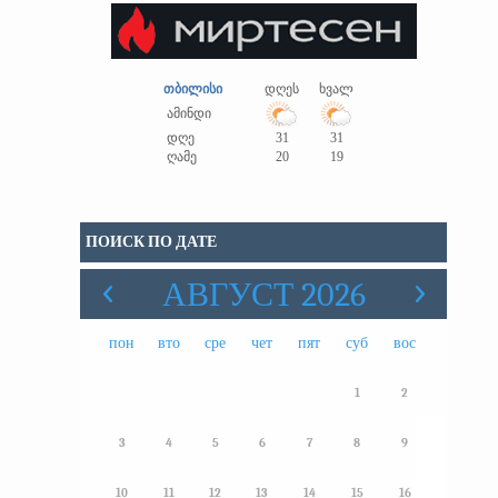
თბილისი
დღეს
ხვალ
ამინდი
დღე
31
31
ღამე
20
19
ПОИСК ПО ДАТЕ
АВГУСТ 2026
пон
вто
сре
чет
пят
суб
вос
1
2
3
4
5
6
7
8
9
10
11
12
13
14
15
16