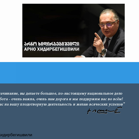
Хидирбегишвили