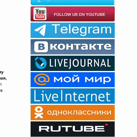
му
ая,
л
 в