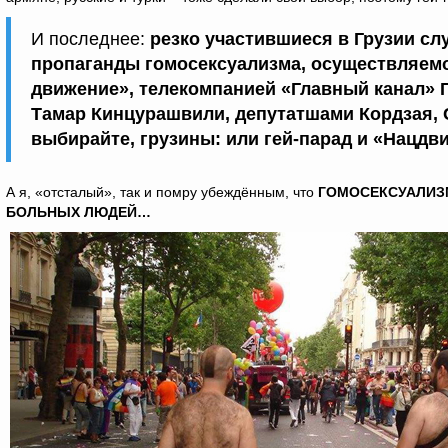
И последнее:
резко участившиеся в Грузии с
пропаганды гомосексуализма, осуществляем
движение», телекомпанией «Главный канал» 
Тамар Кинцурашвили, депутатшами Кордзая,
выбирайте, грузины: или гей-парад и «Нацдви
А я, «отсталый», так и помру убеждённым, что
ГОМОСЕКСУАЛИЗМ
БОЛЬНЫХ ЛЮДЕЙ…