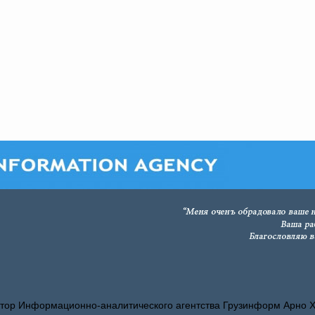
тор Информационно-аналитического агентства Грузинформ Арно 