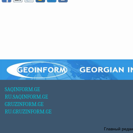
SAQINFORM.GE
RU.SAQINFORM.GE
GRUZINFORM.GE
RU.GRUZINFORM.GE
Главный редак