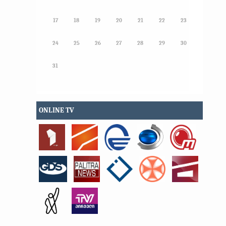
17
18
19
20
21
22
23
24
25
26
27
28
29
30
31
ONLINE TV