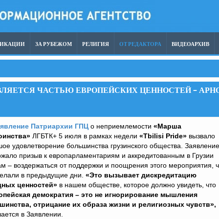
ЛИКАЦИИ
ЗА РУБЕЖОМ
РЕЛИГИЯ
ОТ РЕДАКТОРА
ВИДЕОАРХИВ
 ЯВЛЯЕТСЯ ЧАСТЬЮ ЕВРОПЕЙСКИХ ЦЕННОСТЕЙ – АРН
явление Патриархии ГПЦ
о неприемлемости
«Марша
оинства»
ЛГБТК+ 5 июля в рамках недели
«
Tbilisi
Pride
»
вызвало
ое удовлетворение большинства грузинского общества. Заявлени
ржало призыв к европарламентариям и аккредитованным в Грузии
м – воздержаться от поддержки и поощрения этого мероприятия, ч
делали в предыдущие дни.
«Это вызывает дискредитацию
дных ценностей»
в нашем обществе, которое должно увидеть, что
опейская демократия – это не игнорирование мышления
шинства, отрицание их образа жизни и религиозных чувств»,
ается в Заявлении.