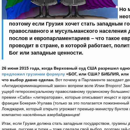
Но 
нео
поэтому если Грузия хочет стать западным г
православного и мусульманского населения 
послов и европарламентариев – что такое ев
проводит в стране, в которой работает, поли
Бог или западные ценности.
26 июня 2015 года, когда
Верховный суд США разрешил однопо
предложил грузинам формулу
«БОГ, или США? БИБЛИЯ, или
что выбор давно сделан.
Вот почему в Парламенте заседает де
«Антидискриминационный закон» вопреки воле Илии Второго! Зако
ущерб гетеросексуальному православному грузинскому большинст
премии «Саба» «литераторам», которые описывают инцест и орга
фракции Бокерия-Угулава (только за это полагается пожизненный
Ломджария, который открыто угрожает премьер-министру бунтом 
компактно населённых азербайджанцев!
Итак, если Грузия должна стать западным государством, грузины
армяне, русские и турки – тоже сделали свой выбор, поэтому гей-п