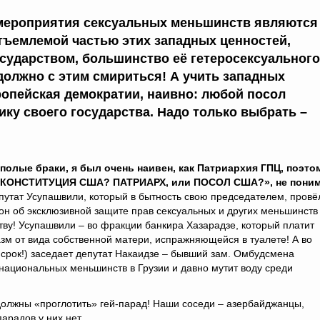
мероприятия сексуальных меньшинств являются
тъемлемой частью этих западных ценностей,
осударством, большинство её гетеросексуального
должно с этим смириться! А учить западных
ропейская демократии, наивно: любой посол
тику своего государства. Надо только выбрать –
лые браки, я был очень наивен, как Патриархия ГПЦ, поэто
 КОНСТИТУЦИЯ США? ПАТРИАРХ, или ПОСОЛ США?», не поним
путат Усупашвили, который в бытность свою председателем, провё
н об эксклюзивной защите прав сексуальных и других меньшинств
ву! Усупашвили – во фракции банкира Хазарадзе, который платит
зм от вида собственной матери, испражняющейся в туалете! А во
 срок!) заседает депутат Накаидзе – бывший зам. Омбудсмена
национальных меньшинств в Грузии и давно мутит воду среди
 должны «проглотить» гей-парад! Наши соседи – азербайджанцы,
арадов у них нет.