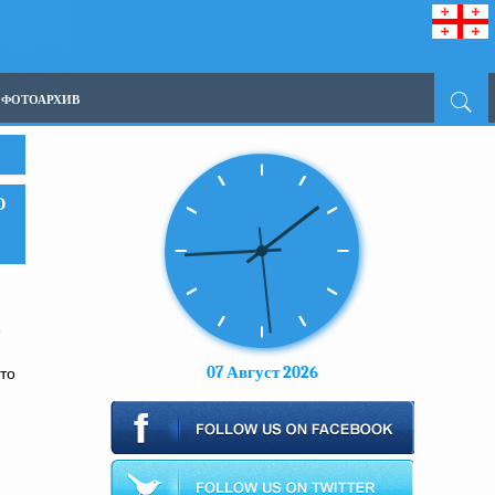
ФОТОАРХИВ
О
е
07 Август 2026
то