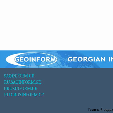
SAQINFORM.GE
RU.SAQINFORM.GE
GRUZINFORM.GE
RU.GRUZINFORM.GE
Главный редак