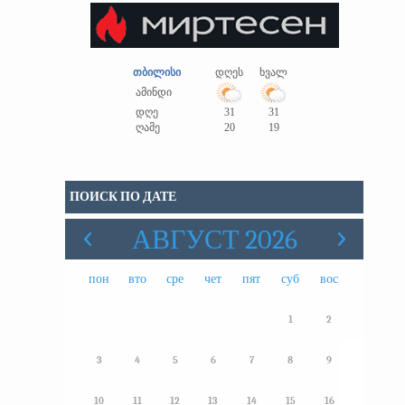
თბილისი
დღეს
ხვალ
ამინდი
დღე
31
31
ღამე
20
19
ПОИСК ПО ДАТЕ
АВГУСТ 2026
пон
вто
сре
чет
пят
суб
вос
1
2
3
4
5
6
7
8
9
10
11
12
13
14
15
16