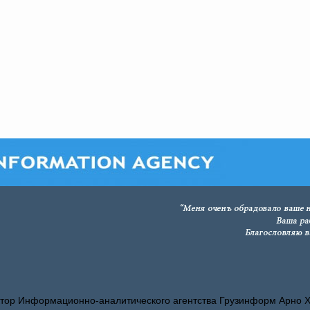
тор Информационно-аналитического агентства Грузинформ Арно 