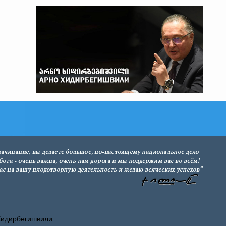
Хидирбегишвили