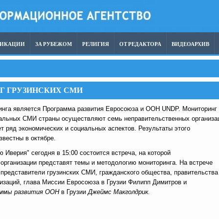
ЛИКАЦИИ
ЗА РУБЕЖОМ
РЕЛИГИЯ
ОТ РЕДАКТОРА
ВИДЕОАРХИВ
 ГРУЗИНСКИХ СМИ
инга является Программа развития Евросоюза и ООН UNDP. Мониторинг
нальных СМИ страны осуществляют семь неправительственных организа
т ряд экономических и социальных аспектов. Результаты этого
звестны в октябре.
 Иверия" сегодня в 15:00 состоится встреча, на которой
организации представят темы и методологию мониторинга. На встрече
 представители грузинских СМИ, гражданского общества, правительства
заций, глава Миссии Евросоюза в Грузии Филипп Димитров и
аммы развития ООН
в Грузии
Джеймс Макголдрик.