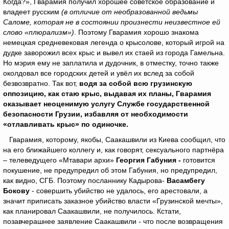
Когда?», Гварамия получил хорошее советское образование и
владеет русским
(в отличие от необразованной ведьмы
Саломе, которая не в состоянии произнести неизвестное ей
слово «плюрализм»)
. Поэтому Гварамия хорошо знакома
немецкая средневековая легенда о крысолове, который игрой на
дудке заворожил всех крыс и вывел их стаей из города Гамельна.
Но мэрия ему не заплатила и дудочник, в отместку, точно также
околдовал все городских детей и увёл их вслед за собой
безвозвратно. Так вот,
водя за собой всю грузинскую
оппозицию, как стаю крыс, выдавая их планы, Гварамия
оказывает неоценимую услугу Службе государственной
безопасности Грузии, избавляя от необходимости
«отлавливать крыс» по одиночке.
Гварамия, которому, якобы, Саакашвили из Киева сообщил, что
на его ближайшего коллегу и, как говорят, сексуального партнёра
– телеведущего «Мтавари архи»
Георгия Габуния -
готовится
покушение, не предупредил об этом Габуния, но предупредил,
как видно, СГБ. Поэтому посланнику Кадырова-
Васамбегу
Бокову
- совершить убийство не удалось, его арестовали, а
значит приписать заказное убийство власти «Грузинской мечты»,
как планировал Саакашвили, не получилось. Кстати,
позавчерашнее заявление Саакашвили - что после возвращения