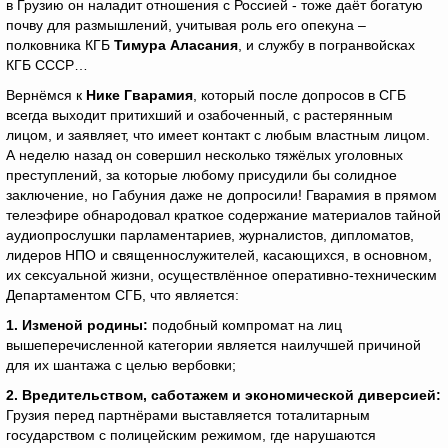
в Грузию он наладит отношения с Россией - тоже даёт богатую
почву для размышлений, учитывая роль его опекуна –
полковника КГБ
Тимура Аласания
, и службу в погранвойсках
КГБ СССР…
Вернёмся к
Нике Гварамия
, который после допросов в СГБ
всегда выходит притихший и озабоченный, с растерянным
лицом, и заявляет, что имеет контакт с любым властным лицом.
А неделю назад он совершил несколько тяжёлых уголовных
преступлений, за которые любому присудили бы солидное
заключение, но Габуния даже не допросили! Гварамия в прямом
телеэфире обнародовал краткое содержание материалов тайной
аудиопрослушки парламентариев, журналистов, дипломатов,
лидеров НПО и священнослужителей, касающихся, в основном,
их сексуальной жизни, осуществлённое оперативно-техническим
Департаментом СГБ, что является:
1.
Изменой родины:
подобный компромат на лиц
вышеперечисленной категории является наилучшей причиной
для их шантажа с целью вербовки;
2.
Вредительством, саботажем и экономической диверсией:
Грузия перед партнёрами выставляется тоталитарным
государством с полицейским режимом, где нарушаются