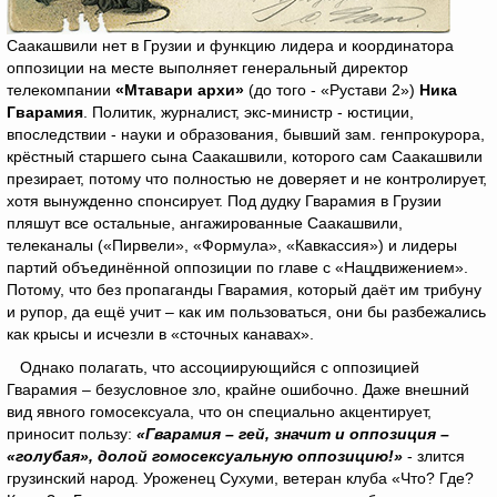
Саакашвили нет в Грузии и функцию лидера и координатора
оппозиции на месте выполняет генеральный директор
телекомпании
«Мтавари архи»
(до того - «Рустави 2»)
Ника
Гварамия
. Политик, журналист, экс-министр - юстиции,
впоследствии - науки и образования, бывший зам. генпрокурора,
крёстный старшего сына Саакашвили, которого сам Саакашвили
презирает, потому что полностью не доверяет и не контролирует,
хотя вынужденно спонсирует. Под дудку Гварамия в Грузии
пляшут все остальные, ангажированные Саакашвили,
телеканалы («Пирвели», «Формула», «Кавкассия») и лидеры
партий объединённой оппозиции по главе с «Нацдвижением».
Потому, что без пропаганды Гварамия, который даёт им трибуну
и рупор, да ещё учит – как им пользоваться, они бы разбежались
как крысы и исчезли в «сточных канавах».
Однако полагать, что ассоциирующийся с оппозицией
Гварамия – безусловное зло, крайне ошибочно. Даже внешний
вид явного гомосексуала, что он специально акцентирует,
приносит пользу:
«Гварамия – гей, значит и оппозиция –
«голубая», долой гомосексуальную оппозицию!»
- злится
грузинский народ. Уроженец Сухуми, ветеран клуба «Что? Где?