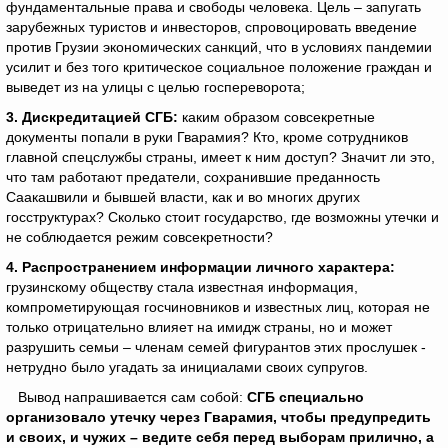
фундаментальные права и свободы человека. Цель – запугать
зарубежных туристов и инвесторов, спровоцировать введение
против Грузии экономических санкций, что в условиях пандемии
усилит и без того критическое социальное положение граждан и
выведет из на улицы с целью госпереворота;
3.
Дискредитацией СГБ:
каким образом совсекретные
документы попали в руки Гварамия? Кто, кроме сотрудников
главной спецслужбы страны, имеет к ним доступ? Значит ли это,
что там работают предатели, сохранившие преданность
Саакашвили и бывшей власти, как и во многих других
госструктурах? Сколько стоит государство, где возможны утечки и
не соблюдается режим совсекретности?
4.
Распространением информации личного характера:
грузинскому обществу стала известная информация,
компрометирующая госчиновников и известных лиц, которая не
только отрицательно влияет на имидж страны, но и может
разрушить семьи – членам семей фигурантов этих прослушек -
нетрудно было угадать за инициалами своих супругов.
Вывод напрашивается сам собой:
СГБ специально
организовало утечку через Гварамия, чтобы предупредить
и своих, и чужих – ведите себя перед выборам прилично, а