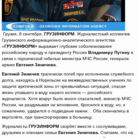
Грузия, 8 сентября,
ГРУЗИНФОРМ
. Журналистский коллектив
Грузинского информационно-аналитического агентства
«
ГРУЗИНФОРМ»
выражает глубокие соболезнования
российскому народу и президенту России
Владимиру Путину
в
связи с героической гибелью министра МЧС России, генерала
армии
Евгения Зиничева
.
Евгений Зиничев
трагически погиб при исполнении служебного
долга, находясь в Норильске на межведомственных учениях по
защите арктической зоны от чрезвычайных ситуаций, спасая
жизнь упавшего в воду нашего коллеги — российского
журналиста. Хотя вокруг было много спасателей, министр МЧС
России, не раздумывая ни мгновение, бросился в воду, но, к
сожалению, ударился о подводные камни… Оба скончались в
вертолёте, при транспортировке в больницу.
Журналисты
ГРУЗИНФОРМ
скорбят вместе с сослуживцами,
друзьями и членами семьи
Евгения Зиничева.
Считаем, что на