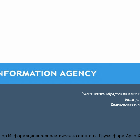
тор Информационно-аналитического агентства Грузинформ Арно 