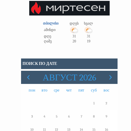
თბილისი
დღეს
ხვალ
ამინდი
დღე
31
31
ღამე
20
19
ПОИСК ПО ДАТЕ
АВГУСТ 2026
пон
вто
сре
чет
пят
суб
вос
1
2
3
4
5
6
7
8
9
10
11
12
13
14
15
16