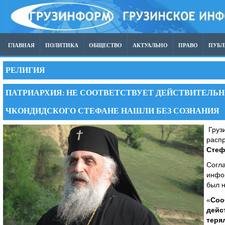
ГЛАВНАЯ
ПОЛИТИКА
ОБЩЕСТВО
АКТУАЛЬНО
ПРАВО
ПУБ
РЕЛИГИЯ
ПАТРИАРХИЯ: НЕ СООТВЕТСТВУЕТ ДЕЙСТВИТЕЛЬ
ЧКОНДИДСКОГО СТЕФАНЕ НАШЛИ БЕЗ СОЗНАНИЯ
Грузи
расп
Стеф
Согл
инфо
был н
«
Соо
дейс
теря