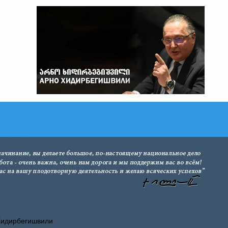
Хидирбегишвили