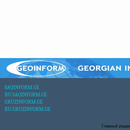
SAQINFORM.GE
RU.SAQINFORM.GE
GRUZINFORM.GE
RU.GRUZINFORM.GE
Главный редак