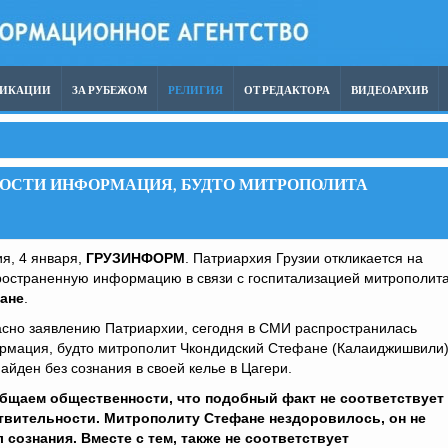
ЛИКАЦИИ
ЗА РУБЕЖОМ
РЕЛИГИЯ
ОТ РЕДАКТОРА
ВИДЕОАРХИВ
НОСТИ ИНФОРМАЦИЯ, БУДТО МИТРОПОЛИТА
я, 4 января,
ГРУЗИНФОРМ
. Патриархия Грузии откликается на
ространенную информацию в связи с госпитализацией митрополит
ане
.
асно заявлению Патриархии, сегодня в СМИ распространилась
рмация, будто митрополит Чкондидский Стефане (Калаиджишвили
айден без сознания в своей келье в Цагери.
бщаем общественности, что подобный факт не соответствует
твительности. Митрополиту Стефане нездоровилось, он не
л сознания. Вместе с тем, также не соответствует