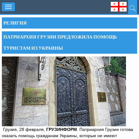
Toggle
navigation
РЕЛИГИЯ
ПАТРИАРХИЯ ГРУЗИИ ПРЕДЛОЖИЛА ПОМОЩЬ
ТУРИСТАМ ИЗ УКРАИНЫ
Грузия, 28 февраля,
ГРУЗИНФОРМ
. Патриархия Грузии готова
оказать помощь гражданам Украины, которые не имеют