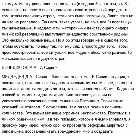
к тому моменту распалась на три части (и задача была в том, чтобы
склеивать, не просто восстанавливать конституционный порядок, а в
том, чтобы склеивать страну, если это было возможно), Ливия пока ни
на что не распалась. Там есть такая угроза, но пока все (и повстанцы
так называемые, и каддафисты – сторонники действующего лидера
ливийской революции) выступают за единство собственной родины.
Это несколько разные вещи. Но я об этом говорю не в смысле того,
чтобы объяснить, почему так, почему сяк, а просто для того, чтобы
проиллюстрировать: все ситуации, все модели абсолютно разные. То
же самое касается и других стран.
ВЕНЕДИКТОВ А.А.: А Сирия?
МЕДВЕДЕВ Д.А.: Сирия – более сложная тема. В Сирии ситуация, к
сожалению, пока идет очень драматическим путем. Мы все, реальные
политики, должны следить за тем, как развиваются события. Каддафи
в какой-то момент отдал максимально жесткие указания по
уничтожению оппозиционеров. Нынешний Президент Сирии таких
указаний не отдавал. К сожалению, там гибнут люди в большом
количестве. Это вызывает наше огромное беспокойство. Поэтому и в
личном общении с ним, и в тех письмах, которые я ему направлял, я
провожу одну идею: нужно срочно проводить реформы, мириться с
оппозицией, восстанавливать гражданский мир и создавать