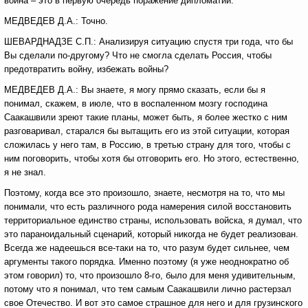
война – это в первую очередь поражение дипломатии.
МЕДВЕДЕВ Д.А.: Точно.
ШЕВАРДНАДЗЕ С.П.: Анализируя ситуацию спустя три года, что бы
Вы сделали по-другому? Что не смогла сделать Россия, чтобы
предотвратить войну, избежать войны?
МЕДВЕДЕВ Д.А.: Вы знаете, я могу прямо сказать, если бы я
понимал, скажем, в июле, что в воспаленном мозгу господина
Саакашвили зреют такие планы, может быть, я более жестко с ним
разговаривал, старался бы вытащить его из этой ситуации, которая
сложилась у него там, в Россию, в третью страну для того, чтобы с
ним поговорить, чтобы хотя бы отговорить его. Но этого, естественно,
я не знал.
Поэтому, когда все это произошло, знаете, несмотря на то, что мы
понимали, что есть различного рода намерения силой восстановить
территориальное единство страны, использовать войска, я думал, что
это параноидальный сценарий, который никогда не будет реализован.
Всегда же надеешься все-таки на то, что разум будет сильнее, чем
аргументы такого порядка. Именно поэтому (я уже неоднократно об
этом говорил) то, что произошло 8-го, было для меня удивительным,
потому что я понимал, что тем самым Саакашвили лично растерзал
свое Отечество. И вот это самое страшное для него и для грузинского