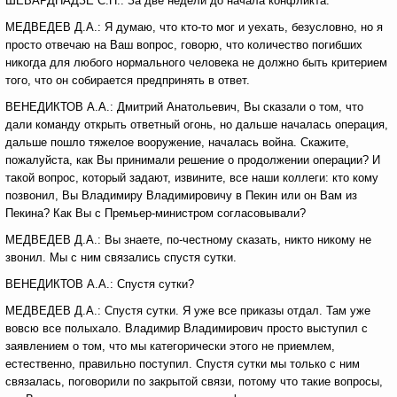
ШЕВАРДНАДЗЕ С.П.: За две недели до начала конфликта.
МЕДВЕДЕВ Д.А.: Я думаю, что кто-то мог и уехать, безусловно, но я
просто отвечаю на Ваш вопрос, говорю, что количество погибших
никогда для любого нормального человека не должно быть критерием
того, что он собирается предпринять в ответ.
ВЕНЕДИКТОВ А.А.: Дмитрий Анатольевич, Вы сказали о том, что
дали команду открыть ответный огонь, но дальше началась операция,
дальше пошло тяжелое вооружение, началась война. Скажите,
пожалуйста, как Вы принимали решение о продолжении операции? И
такой вопрос, который задают, извините, все наши коллеги: кто кому
позвонил, Вы Владимиру Владимировичу в Пекин или он Вам из
Пекина? Как Вы с Премьер-министром согласовывали?
МЕДВЕДЕВ Д.А.: Вы знаете, по-честному сказать, никто никому не
звонил. Мы с ним связались спустя сутки.
ВЕНЕДИКТОВ А.А.: Спустя сутки?
МЕДВЕДЕВ Д.А.: Спустя сутки. Я уже все приказы отдал. Там уже
вовсю все полыхало. Владимир Владимирович просто выступил с
заявлением о том, что мы категорически этого не приемлем,
естественно, правильно поступил. Спустя сутки мы только с ним
связалась, поговорили по закрытой связи, потому что такие вопросы,