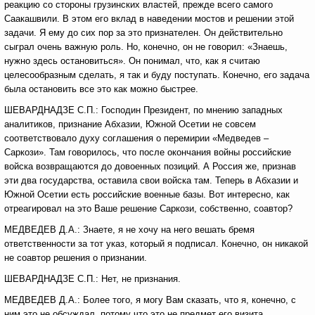
реакцию со стороны грузинских властей, прежде всего самого
Саакашвили. В этом его вклад в наведении мостов и решении этой
задачи. Я ему до сих пор за это признателен. Он действительно
сыграл очень важную роль. Но, конечно, он не говорил: «Знаешь,
нужно здесь остановиться». Он понимал, что, как я считаю
целесообразным сделать, я так и буду поступать. Конечно, его задача
была остановить все это как можно быстрее.
ШЕВАРДНАДЗЕ С.П.: Господин Президент, по мнению западных
аналитиков, признание Абхазии, Южной Осетии не совсем
соответствовало духу соглашения о перемирии «Медведев –
Саркози». Там говорилось, что после окончания войны российские
войска возвращаются до довоенных позиций. А Россия же, признав
эти два государства, оставила свои войска там. Теперь в Абхазии и
Южной Осетии есть российские военные базы. Вот интересно, как
отреагировал на это Ваше решение Саркози, собственно, соавтор?
МЕДВЕДЕВ Д.А.: Знаете, я не хочу на него вешать бремя
ответственности за тот указ, который я подписал. Конечно, он никакой
не соавтор решения о признании.
ШЕВАРДНАДЗЕ С.П.: Нет, не признания.
МЕДВЕДЕВ Д.А.: Более того, я могу Вам сказать, что я, конечно, с
ним это не обсуждал, потому что это не предмет его визита,