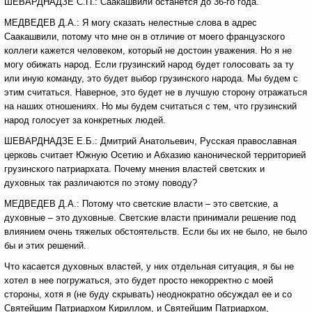
ШЕВАРДНАДЗЕ С.П.: Саакашвили останется до 36-го года.
МЕДВЕДЕВ Д.А.: Я могу сказать нелестные слова в адрес
Саакашвили, потому что мне он в отличие от моего французского
коллеги кажется человеком, который не достоин уважения. Но я не
могу обижать народ. Если грузинский народ будет голосовать за ту
или иную команду, это будет выбор грузинского народа. Мы будем с
этим считаться. Наверное, это будет не в лучшую сторону отражаться
на наших отношениях. Но мы будем считаться с тем, что грузинский
народ голосует за конкретных людей.
ШЕВАРДНАДЗЕ Е.Б.: Дмитрий Анатольевич, Русская православная
церковь считает Южную Осетию и Абхазию канонической территорией
грузинского патриархата. Почему мнения властей светских и
духовных так различаются по этому поводу?
МЕДВЕДЕВ Д.А.: Потому что светские власти – это светские, а
духовные – это духовные. Светские власти принимали решение под
влиянием очень тяжелых обстоятельств. Если бы их не было, не было
бы и этих решений.
Что касается духовных властей, у них отдельная ситуация, я бы не
хотел в нее погружаться, это будет просто некорректно с моей
стороны, хотя я (не буду скрывать) неоднократно обсуждал ее и со
Святейшим Патриархом Кириллом, и Святейшим Патриархом,