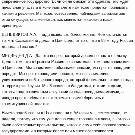
современное государство. Если он не сможет это сделать, его ждет
печальная участь и в конечном счете нам тоже придется принимать
какие-то решения. Мы тоже, естественно, наблюдаем за развитием
этой ситуации, она меняется, как меняются и какие-то наши
ориентиры.
ВЕНЕДИКТОВ А.А.: Тогда позвольте более жестко. Чем отличается
то, что Саакашвили делал в Цхинвале, от того, что в 99-м году Россия
делала в Грозном?
МЕДВЕДЕВ Д.А.: Да, это вопрос, который довольно часто я слышу.
Дело в том, что в Грозном Россия не занималась тем, чем занимались
в Цхинвале. Мы занимались обычными вещами, мы просто наводили
порядок. Мы просто наводили порядок, мы не занимались
уничтожением собственного народа, который формально входил тогда
в территорию Грузии. Мы боролись с бандитами, с теми людьми,
которые под различными лозунгами (иногда псевдоисламскими, а
иногда просто абсолютно экстремистскими) боролись с
конституционной властью.
Ничего подобного ни в Цхинвале, ни в Абхазии мы, естественно, не
видели, потому что там уже давно существовали анклавы, в которых
были собственные правительства, которые сами себя провозгласили
государствами и в которых более или менее обеспечивался