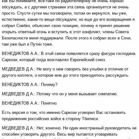
как Вы понимаете, все-таки по радиотелефону не очень хорошо
обсуждать, а с другими странами эта связь организуется не очень
просто. Спустя сутки мы поговорили, потом он вернулся, мы уже,
естественно, какие-то вещи обсуждали, но еще до его возвращения я
собрал Совбез, объяснил свою позицию, почему я принял решение
открыть ответный огонь и вступить в этот конфликт, члены Совета
Безопасности меня поддержали. После этого я собрал всех в Сочи,
там уже был и Путин тоже.
ВЕНЕДИКТОВ А.А.: В этой связи появляется сразу фигура господина
Саркози, который тогда возглавлял Европейский союз.
МЕДВЕДЕВ Д.А.: Не могу о нем говорить без улыбки в отличие от
другого коллеги, о котором мне до этого приходилось рассуждать.
ВЕНЕДИКТОВ А.А.: Почему?
МЕДВЕДЕВ Д.А.: Потому что он у меня вызывает симпатию.
ВЕНЕДИКТОВ А.А.: Понятно.
Есть версия о том, что именно Саркози уговорил Вас остановить
продвижение российских войск в сторону Тбилиси.
МЕДВЕДЕВ Д.А.: Нет, конечно. Ни один иностранный руководитель не
способен уговорить другого. Весь мир пытается уговаривать