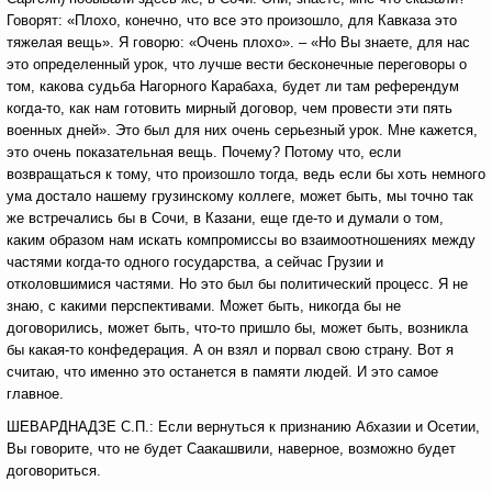
Говорят: «Плохо, конечно, что все это произошло, для Кавказа это
тяжелая вещь». Я говорю: «Очень плохо». – «Но Вы знаете, для нас
это определенный урок, что лучше вести бесконечные переговоры о
том, какова судьба Нагорного Карабаха, будет ли там референдум
когда-то, как нам готовить мирный договор, чем провести эти пять
военных дней». Это был для них очень серьезный урок. Мне кажется,
это очень показательная вещь. Почему? Потому что, если
возвращаться к тому, что произошло тогда, ведь если бы хоть немного
ума достало нашему грузинскому коллеге, может быть, мы точно так
же встречались бы в Сочи, в Казани, еще где-то и думали о том,
каким образом нам искать компромиссы во взаимоотношениях между
частями когда-то одного государства, а сейчас Грузии и
отколовшимися частями. Но это был бы политический процесс. Я не
знаю, с какими перспективами. Может быть, никогда бы не
договорились, может быть, что-то пришло бы, может быть, возникла
бы какая-то конфедерация. А он взял и порвал свою страну. Вот я
считаю, что именно это останется в памяти людей. И это самое
главное.
ШЕВАРДНАДЗЕ С.П.: Если вернуться к признанию Абхазии и Осетии,
Вы говорите, что не будет Саакашвили, наверное, возможно будет
договориться.