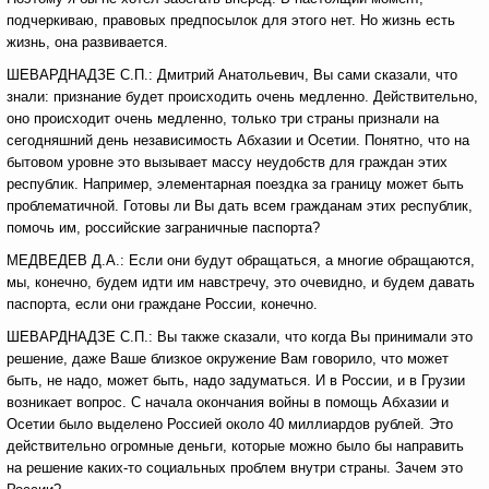
подчеркиваю, правовых предпосылок для этого нет. Но жизнь есть
жизнь, она развивается.
ШЕВАРДНАДЗЕ С.П.: Дмитрий Анатольевич, Вы сами сказали, что
знали: признание будет происходить очень медленно. Действительно,
оно происходит очень медленно, только три страны признали на
сегодняшний день независимость Абхазии и Осетии. Понятно, что на
бытовом уровне это вызывает массу неудобств для граждан этих
республик. Например, элементарная поездка за границу может быть
проблематичной. Готовы ли Вы дать всем гражданам этих республик,
помочь им, российские заграничные паспорта?
МЕДВЕДЕВ Д.А.: Если они будут обращаться, а многие обращаются,
мы, конечно, будем идти им навстречу, это очевидно, и будем давать
паспорта, если они граждане России, конечно.
ШЕВАРДНАДЗЕ С.П.: Вы также сказали, что когда Вы принимали это
решение, даже Ваше близкое окружение Вам говорило, что может
быть, не надо, может быть, надо задуматься. И в России, и в Грузии
возникает вопрос. С начала окончания войны в помощь Абхазии и
Осетии было выделено Россией около 40 миллиардов рублей. Это
действительно огромные деньги, которые можно было бы направить
на решение каких-то социальных проблем внутри страны. Зачем это