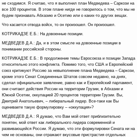
не сходимся. Я считаю, что я выполнил план Медведева – Саркози на
все 100 процентов. В этом плане нигде не говорилось о том, что мы не
будем признавать Абхазию и Осетию или о каких-то других вещах.
Что касается отвода войск, то он произошел. Он произошел.
КОТРИКАДЗЕ Е.Б.: На довоенные позиции.
МЕДВЕДЕВ Д.А.: Да, и в этом смысле на довоенные позиции в
понимании российской стороны.
КОТРИКАДЗЕ Е.Б.: В продолжение темы Евросоюза и позиции Запада
относительно этого конфликта. Помимо того, что США и Европейский
союз критикуют Россию за невыполнение плана Медведева – Саркози,
кроме этого Сенат Соединенных Штатов совсем недавно, на днях,
сделал официальное заявление, равно как и Европейский парламент,
они считают действия России на территории Грузии, в Абхазии и
Южной Осетии, оккупацией 20 процентов территории Грузии. Вы,
Дмитрий Анатольевич, – либеральный лидер. Все-таки как Вы
оцениваете такую формулировку – «оккупация»?
МЕДВЕДЕВ Д.А.: Я думаю, что Вам мой ответ приблизительно
понятен, мой ответ как либерального лидера современной и
развивающейся России. Я думаю, что эти формулировки Сената ни на
чем не основаны, они отражают вкусовые пристрастия отдельных