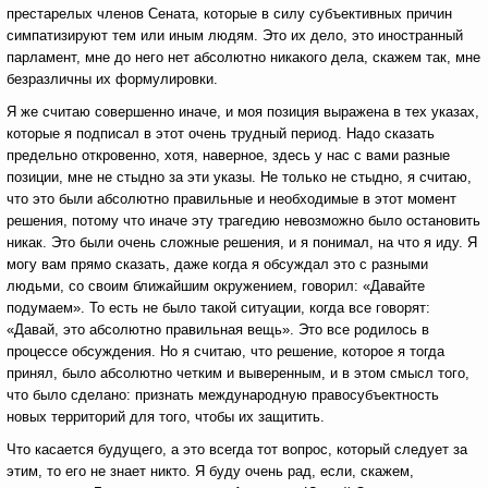
престарелых членов Сената, которые в силу субъективных причин
симпатизируют тем или иным людям. Это их дело, это иностранный
парламент, мне до него нет абсолютно никакого дела, скажем так, мне
безразличны их формулировки.
Я же считаю совершенно иначе, и моя позиция выражена в тех указах,
которые я подписал в этот очень трудный период. Надо сказать
предельно откровенно, хотя, наверное, здесь у нас с вами разные
позиции, мне не стыдно за эти указы. Не только не стыдно, я считаю,
что это были абсолютно правильные и необходимые в этот момент
решения, потому что иначе эту трагедию невозможно было остановить
никак. Это были очень сложные решения, и я понимал, на что я иду. Я
могу вам прямо сказать, даже когда я обсуждал это с разными
людьми, со своим ближайшим окружением, говорил: «Давайте
подумаем». То есть не было такой ситуации, когда все говорят:
«Давай, это абсолютно правильная вещь». Это все родилось в
процессе обсуждения. Но я считаю, что решение, которое я тогда
принял, было абсолютно четким и выверенным, и в этом смысл того,
что было сделано: признать международную правосубъектность
новых территорий для того, чтобы их защитить.
Что касается будущего, а это всегда тот вопрос, который следует за
этим, то его не знает никто. Я буду очень рад, если, скажем,