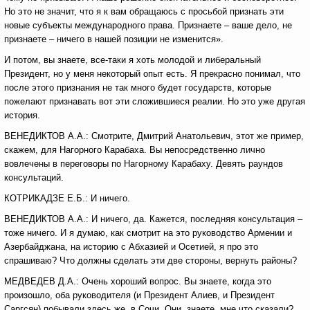
Но это не значит, что я к вам обращаюсь с просьбой признать эти
новые субъекты международного права. Признаете – ваше дело, не
признаете – ничего в нашей позиции не изменится».
И потом, вы знаете, все-таки я хоть молодой и либеральный
Президент, но у меня некоторый опыт есть. Я прекрасно понимал, что
после этого признания не так много будет государств, которые
пожелают признавать вот эти сложившиеся реалии. Но это уже другая
история.
ВЕНЕДИКТОВ А.А.: Смотрите, Дмитрий Анатольевич, этот же пример,
скажем, для Нагорного Карабаха. Вы непосредственно лично
вовлечены в переговоры по Нагорному Карабаху. Девять раундов
консультаций.
КОТРИКАДЗЕ Е.Б.: И ничего.
ВЕНЕДИКТОВ А.А.: И ничего, да. Кажется, последняя консультация –
тоже ничего. И я думаю, как смотрит на это руководство Армении и
Азербайджана, на историю с Абхазией и Осетией, я про это
спрашиваю? Что должны сделать эти две стороны, вернуть районы?
МЕДВЕДЕВ Д.А.: Очень хороший вопрос. Вы знаете, когда это
произошло, оба руководителя (и Президент Алиев, и Президент
Саргсян) побывали здесь же, в Сочи. Они, знаете, мне что сказали?