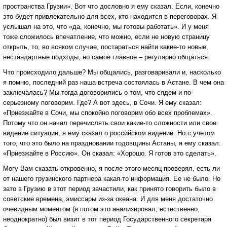
пространства Грузии». Вот что дословно я ему сказал. Если, конечно
это будет привлекательно для всех, кто находится в переговорах. Я
услышал на это, что «да, конечно, мы готовы работать». И у меня
тоже сложилось впечатление, что можно, если не новую страницу
открыть, то, во всяком случае, постараться найти какие-то новые,
нестандартные подходы, но самое главное – регулярно общаться.
Что происходило дальше? Мы общались, разговаривали и, насколько
я помню, последний раз наша встреча состоялась в Астане. В чем она
заключалась? Мы тогда договорились о том, что сядем и по-
серьезному поговорим. Где? А вот здесь, в Сочи. Я ему сказал:
«Приезжайте в Сочи, мы спокойно поговорим обо всех проблемах».
Потому что он начал перечислять свои какие-то сложности или свое
видение ситуации, я ему сказал о российском видении. Но с учетом
того, что это было на праздновании годовщины Астаны, я ему сказал:
«Приезжайте в Россию». Он сказал: «Хорошо. Я готов это сделать».
Могу Вам сказать откровенно, я после этого месяц проверял, есть ли
от нашего грузинского партнера какая-то информация. Ее не было. Но
зато в Грузию в этот период зачастили, как принято говорить было в
советские времена, эмиссары из-за океана. И для меня достаточно
очевидным моментом (я потом это анализировал, естественно,
неоднократно) был визит в тот период Государственного секретаря