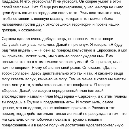
Каддафи. И что, уговорили? И не уговорят. Он скорее умрет в этой
своей землянке. Нет. Я еще раз подчеркиваю, у нас никогда не было
цели брать какие-то города или еще что-то. Речь шла только о том,
чтобы остановить военную машину, которая в тот момент была
направлена против двух отколовшихся территорий и против наших
граждан, к сожалению.
Саркози сделал очень добрую вещь, он позвонил мне и говорит:
«Слушай, там у вас конфликт. Давай я прилечу». Я говорю: «Я буду
рад тебя видеть». – «Я сейчас председательствую в Евросоюзе, я мог
бы приехать, может быть, мы о чем-то порассуждали бы». Ему
нравится это, он в этом смысле человек умелый. Он приехал, мы с
ним поговорили. Я ему объяснил свой резон. Он сказал: «Да, я с
тобой согласен. Здесь действительно это так и так. Я какие-то вещи
могу сказать вслух, какие-то не могу. Тем не менее я хотел бы внести
свою лепту в то, чтобы остановить этот конфликт». Я говорю:
«Хорошо. Давай, согласуем определенный план (который
впоследствии назвали «план Медведева – Саркози»), и с этим планом
ты поедешь в Грузию и предъявишь его». И может быть, самое
ценное, что он сделал, он не побоялся приехать в Россию в тот
период, когда действительно только ленивый не рассуждал о том, что
мы сделали, он не побоялся поехать в Грузию с нашими
предложениями и в целом получил достаточно удовлетворительную