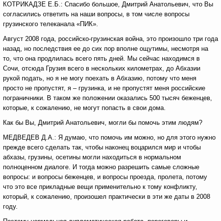
КОТРИКАДЗЕ Е.Б.: Спасибо большое, Дмитрий Анатольевич, что Вы
согласились ответить на наши вопросы, в том числе вопросы
грузинского телеканала «ПИК».
Август 2008 года, российско-грузинская война, это произошло три года
назад, но последствия ее до сих пор вполне ощутимы, несмотря на
то, что она продлилась всего пять дней. Мы сейчас находимся в
Сочи, отсюда Грузия всего в нескольких километрах, до Абхазии
рукой подать, но я не могу поехать в Абхазию, потому что меня
просто не пропустят, я – грузинка, и не пропустят меня российские
пограничники. В таком же положении оказались 500 тысяч беженцев,
которые, к сожалению, не могут попасть в свои дома.
Как бы Вы, Дмитрий Анатольевич, могли бы помочь этим людям?
МЕДВЕДЕВ Д.А.: Я думаю, что помочь им можно, но для этого нужно
прежде всего сделать так, чтобы наконец воцарился мир и чтобы
абхазы, грузины, осетины могли находиться в нормальном
полноценном диалоге. И тогда можно разрешить самые сложные
вопросы: и вопросы беженцев, и вопросы проезда, пролета, потому
что это все прикладные вещи применительно к тому конфликту,
который, к сожалению, произошел практически в эти же даты в 2008
году.