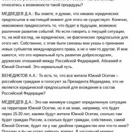
относитесь к возможности такой процедуры?
МЕДВЕДЕВ Д.А.: Вы знаете, я думаю, что никаких юридических
предпосылок в настоящий момент для этого не существует. Конечно,
невозможно предвосхитить то, что будет в будущем, возможно
различное развитие событий. Но если говорить о текущей ситуации,
то, на мой взгляд, ни юридических, ни фактических предпосылок для
этого нет. Собственно, с этим были связаны мои указы о признании
новых субъектов международного права, а не о чем-то другом. И мне
кажется, что это нормальный путь развития добрососедских,
дружеских отношений между Российской Федерацией, Абхазией и
Южной Осетией. Это нормальный путь.
ВЕНЕДИКТОВ А.А.: То есть то, что все жители Южной Осетии –
российские граждане и голосуют за Президента Медведева, это не
является юридической предпосылкой для вхождения в состав
Российской Федерации?
МЕДВЕДЕВ Д.А.: Это как минимум создает определенную ситуацию
на территории Южной Осетии, но я не знаю, например, что будет
через 15-20 лет, какими будут жители Южной Осетии, сколько там
будет граждан России, а сколько будет граждан, собственно, самой
Южной Осетии, будет ли у нас двойное гражданство или что-то иное?
Поэтому я бы не хотел забегать вперед. В настоящий момент,