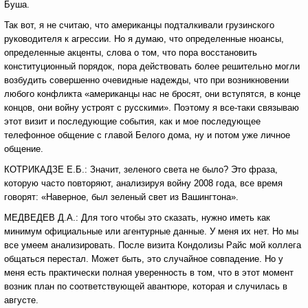
Буша.
Так вот, я не считаю, что американцы подталкивали грузинского
руководителя к агрессии. Но я думаю, что определенные нюансы,
определенные акценты, слова о том, что пора восстановить
конституционный порядок, пора действовать более решительно могли
возбудить совершенно очевидные надежды, что при возникновении
любого конфликта «американцы нас не бросят, они вступятся, в конце
концов, они войну устроят с русскими». Поэтому я все-таки связываю
этот визит и последующие события, как и мое последующее
телефонное общение с главой Белого дома, ну и потом уже личное
общение.
КОТРИКАДЗЕ Е.Б.: Значит, зеленого света не было? Это фраза,
которую часто повторяют, анализируя войну 2008 года, все время
говорят: «Наверное, был зеленый свет из Вашингтона».
МЕДВЕДЕВ Д.А.: Для того чтобы это сказать, нужно иметь как
минимум официальные или агентурные данные. У меня их нет. Но мы
все умеем анализировать. После визита Кондолизы Райс мой коллега
общаться перестал. Может быть, это случайное совпадение. Но у
меня есть практически полная уверенность в том, что в этот момент
возник план по соответствующей авантюре, которая и случилась в
августе.