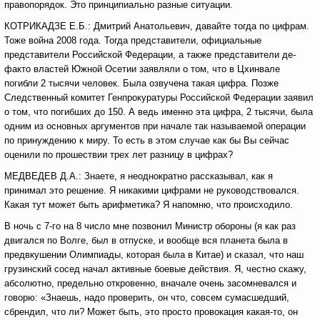
правопорядок. Это принципиально разные ситуации.
КОТРИКАДЗЕ Е.Б.: Дмитрий Анатольевич, давайте тогда по цифрам.
Тоже война 2008 года. Тогда представители, официальные
представители Российской Федерации, а также представители де-
факто властей Южной Осетии заявляли о том, что в Цхинвале
погибли 2 тысячи человек. Была озвучена такая цифра. Позже
Следственный комитет Генпрокуратуры Российской Федерации заявил
о том, что погибших до 150. А ведь именно эта цифра, 2 тысячи, была
одним из основных аргументов при начале так называемой операции
по принуждению к миру. То есть в этом случае как бы Вы сейчас
оценили по прошествии трех лет разницу в цифрах?
МЕДВЕДЕВ Д.А.: Знаете, я неоднократно рассказывал, как я
принимал это решение. Я никакими цифрами не руководствовался.
Какая тут может быть арифметика? Я напомню, что происходило.
В ночь с 7-го на 8 число мне позвонил Министр обороны (я как раз
двигался по Волге, был в отпуске, и вообще вся планета была в
предвкушении Олимпиады, которая была в Китае) и сказал, что наш
грузинский сосед начал активные боевые действия. Я, честно скажу,
абсолютно, предельно откровенно, вначале очень засомневался и
говорю: «Знаешь, надо проверить, он что, совсем сумасшедший,
сбрендил, что ли? Может быть, это просто провокация какая-то, он