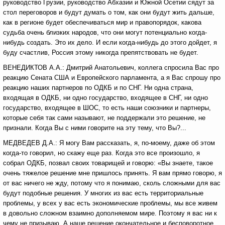
руководство Грузии, руководство Абхазии и Южной Осетии сядут за
стол переговоров и будут думать о том, как они будут жить дальше,
как в регионе будет обеспечиваться мир и правопорядок, какова
судьба очень близких народов, что они могут потенциально когда-
нибудь создать. Это их дело. И если когда-нибудь до этого дойдет, я
буду счастлив, Россия этому никогда препятствовать не будет.
ВЕНЕДИКТОВ А.А.: Дмитрий Анатольевич, коллега спросила Вас про
реакцию Сената США и Европейского парламента, а я Вас спрошу про
реакцию наших партнеров по ОДКБ и по СНГ. Ни одна страна,
входящая в ОДКБ, ни одно государство, входящее в СНГ, ни одно
государство, входящее в ШОС, то есть наши союзники и партнеры,
которые себя так сами называют, не поддержали это решение, не
признали. Когда Вы с ними говорите на эту тему, что Вы?...
МЕДВЕДЕВ Д.А.: Я могу Вам рассказать, я, по-моему, даже об этом
когда-то говорил, но скажу еще раз. Когда это все произошло, я
собрал ОДКБ, позвал своих товарищей и говорю: «Вы знаете, такое
очень тяжелое решение мне пришлось принять. Я вам прямо говорю, я
от вас ничего не жду, потому что я понимаю, сколь сложными для вас
будут подобные решения. У многих из вас есть территориальные
проблемы, у всех у вас есть экономические проблемы, мы все живем
в довольно сложном взаимно дополняемом мире. Поэтому я вас ни к
чему не призываю. А наше решение окончательное и бесповоротное.