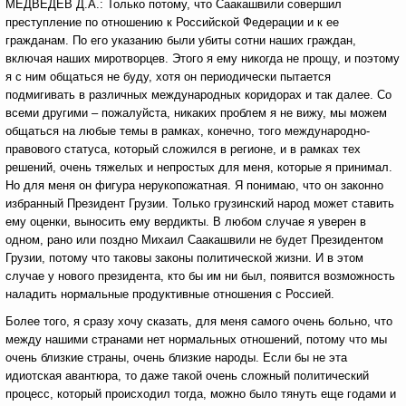
МЕДВЕДЕВ Д.А.: Только потому, что Саакашвили совершил
преступление по отношению к Российской Федерации и к ее
гражданам. По его указанию были убиты сотни наших граждан,
включая наших миротворцев. Этого я ему никогда не прощу, и поэтому
я с ним общаться не буду, хотя он периодически пытается
подмигивать в различных международных коридорах и так далее. Со
всеми другими – пожалуйста, никаких проблем я не вижу, мы можем
общаться на любые темы в рамках, конечно, того международно-
правового статуса, который сложился в регионе, и в рамках тех
решений, очень тяжелых и непростых для меня, которые я принимал.
Но для меня он фигура нерукопожатная. Я понимаю, что он законно
избранный Президент Грузии. Только грузинский народ может ставить
ему оценки, выносить ему вердикты. В любом случае я уверен в
одном, рано или поздно Михаил Саакашвили не будет Президентом
Грузии, потому что таковы законы политической жизни. И в этом
случае у нового президента, кто бы им ни был, появится возможность
наладить нормальные продуктивные отношения с Россией.
Более того, я сразу хочу сказать, для меня самого очень больно, что
между нашими странами нет нормальных отношений, потому что мы
очень близкие страны, очень близкие народы. Если бы не эта
идиотская авантюра, то даже такой очень сложный политический
процесс, который происходил тогда, можно было тянуть еще годами и