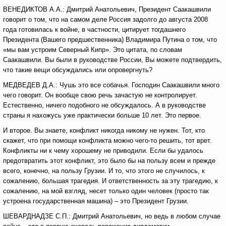
ВЕНЕДИКТОВ А.А.: Дмитрий Анатольевич, Президент Саакашвили
говорит о том, что на самом деле Россия задолго до августа 2008
года готовилась к войне, в частности, цитирует тогдашнего
Президента (Вашего предшественника) Владимира Путина о том, что
«мы вам устроим Северный Кипр». Это цитата, по словам
Саакашвили. Вы были в руководстве России, Вы можете подтвердить,
что такие вещи обсуждались или опровергнуть?
МЕДВЕДЕВ Д.А.: Чушь это все собачья. Господин Саакашвили много
чего говорит. Он вообще свою речь зачастую не контролирует.
Естественно, ничего подобного не обсуждалось. А в руководстве
страны я нахожусь уже практически больше 10 лет. Это первое.
И второе. Вы знаете, конфликт никогда никому не нужен. Тот, кто
скажет, что при помощи конфликта можно чего-то решить, тот врет.
Конфликты ни к чему хорошему не приводили. Если бы удалось
предотвратить этот конфликт, это было бы на пользу всем и прежде
всего, конечно, на пользу Грузии. И то, что этого не случилось, к
сожалению, большая трагедия. И ответственность за эту трагедию, к
сожалению, на мой взгляд, несет только один человек (просто так
устроена государственная машина) – это Президент Грузии.
ШЕВАРДНАДЗЕ С.П.: Дмитрий Анатольевич, но ведь в любом случае