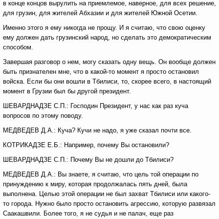
в конце концов вырулить на приемлемое, наверное, для всех решение,
для грузин, для жителей Абхазии и для жителей Южной Осетии.
Именно этого я ему никогда не прощу. И я считаю, что свою оценку
ему должен дать грузинский народ, но сделать это демократическим
способом.
Завершая разговор о нем, могу сказать одну вещь. Он вообще должен
быть признателен мне, что в какой-то момент я просто остановил
войска. Если бы они вошли в Тбилиси, то, скорее всего, в настоящий
момент в Грузии был бы другой президент.
ШЕВАРДНАДЗЕ С.П.: Господин Президент, у нас как раз куча
вопросов по этому поводу.
МЕДВЕДЕВ Д.А.: Куча? Кучи не надо, я уже сказал почти все.
КОТРИКАДЗЕ Е.Б.: Например, почему Вы остановили?
ШЕВАРДНАДЗЕ С.П.: Почему Вы не дошли до Тбилиси?
МЕДВЕДЕВ Д.А.: Вы знаете, я считаю, что цель той операции по
принуждению к миру, которая продолжалась пять дней, была
выполнена. Целью этой операции не был захват Тбилиси или какого-
то города. Нужно было просто остановить агрессию, которую развязал
Саакашвили. Более того, я не судья и не палач, еще раз