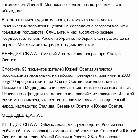
католикосом Илией II. Мы тоже несколько раз встречались, это
обсуждали.
В этом нет ничего удивительного, потому что очень часто
канонические территории церкви не совпадают с географическими
границами государств. Слушайте, у нас абсолютно разные
государства, теперь Россия и Украина, но Украинская православная
церковь Московского патриархата действует там.
ВЕНЕДИКТОВ А.А.: Дмитрий Анатольевич, вопрос про Южную
Осетию.
Смотрите, 95 процентов жителей Южной Осетии являются
российскими гражданами, на выборах Президента, извините, в 2008
году 90 процентов жителей Южной Осетии проголосовали за
Президента Медведева, они получают соответственные выплаты из
Пенсионного фонда и так далее, они – российские граждане. И в этой
связи мы понимаем, что осетины в любом случае – разделенный
народ, наследство Сталина, Северная Осетия и Южная Осетия.
МЕДВЕДЕВ Д.А.: Увы!
ВЕНЕДИКТОВ А.А.: Обсуждалась ли в руководстве России (мы
сейчас об этом говорим) возможность объединения Северной и Южной
Осетии, вступление Южной Осетии в Россию? Как Вы вообще