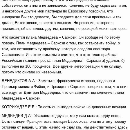
собственно, он этим и не занимался. Конечно, не буду скрывать, и он,
и некоторые другие мои партнеры по Евросоюзу говорили, что
«напрасно Вы это делаете, Вы создаете для себя проблемы» и так
далее. Естественно, я все это слышал. Но решение, которое я
принимал, объяснялось другим, конечно, не реакцией моих партнеров.
Что касается плана Медведева – Саркози. Он вообще не по этому
поводу. План Медведева – Саркози о том, как остановить войну, о
том, как остановить ту проблему, которую создала авантюра
Саакашвили. И в этом смыслы я считаю, что этот план сработал.
Российская позиция проста: план Медведева – Саркози а) удался, б)
выполнен на 100 процентов. Все другие интерпретации я не слышу,
потому что считаю их неверными.
ВЕНЕДИКТОВ А.А.: Заметьте, французская сторона, недавно и
Премьер-министр Фийон, и Президент Саркози, говорит о том, что они
все ждут от Дмитрия Медведева, что он закончит выполнение плана
Медведева – Саркози.
КОТРИКАДЗЕ Е.Б.: То есть он выведет войска на довоенные позиции.
МЕДВЕДЕВ Д.А.: Уважаемые друзья, могу вам сказать одну вещь.
Есть позиция Франции, есть позиция Евросоюза, она по этому поводу
отлична от нашей. С этим ничего не сделать, мы действительно здесь