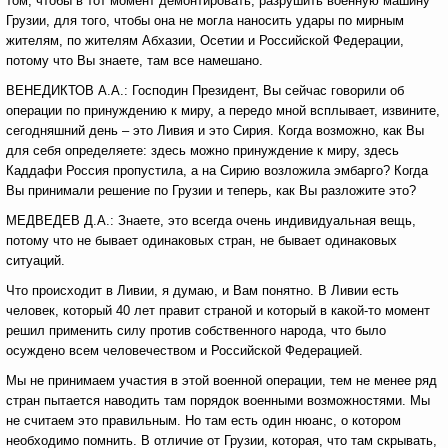
том, чтобы в тот момент демонтировать, разрушить военную машину
Грузии, для того, чтобы она не могла наносить удары по мирным
жителям, по жителям Абхазии, Осетии и Российской Федерации,
потому что Вы знаете, там все намешано.
ВЕНЕДИКТОВ А.А.: Господин Президент, Вы сейчас говорили об
операции по принуждению к миру, а передо мной всплывает, извините,
сегодняшний день – это Ливия и это Сирия. Когда возможно, как Вы
для себя определяете: здесь можно принуждение к миру, здесь
Каддафи Россия пропустила, а на Сирию возложила эмбарго? Когда
Вы принимали решение по Грузии и теперь, как Вы разложите это?
МЕДВЕДЕВ Д.А.: Знаете, это всегда очень индивидуальная вещь,
потому что не бывает одинаковых стран, не бывает одинаковых
ситуаций.
Что происходит в Ливии, я думаю, и Вам понятно. В Ливии есть
человек, который 40 лет правит страной и который в какой-то момент
решил применить силу против собственного народа, что было
осуждено всем человечеством и Российской Федерацией.
Мы не принимаем участия в этой военной операции, тем не менее ряд
стран пытается наводить там порядок военными возможностями. Мы
не считаем это правильным. Но там есть один нюанс, о котором
необходимо помнить. В отличие от Грузии, которая, что там скрывать,