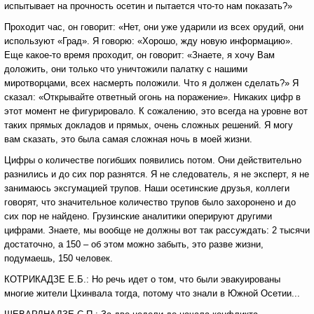
испытывает на прочность осетин и пытается что-то нам показать?»
Проходит час, он говорит: «Нет, они уже ударили из всех орудий, они
используют «Град». Я говорю: «Хорошо, жду новую информацию».
Еще какое-то время проходит, он говорит: «Знаете, я хочу Вам
доложить, они только что уничтожили палатку с нашими
миротворцами, всех насмерть положили. Что я должен сделать?» Я
сказал: «Открывайте ответный огонь на поражение». Никаких цифр в
этот момент не фигурировало. К сожалению, это всегда на уровне вот
таких прямых докладов и прямых, очень сложных решений. Я могу
вам сказать, это была самая сложная ночь в моей жизни.
Цифры о количестве погибших появились потом. Они действительно
разнились и до сих пор разнятся. Я не следователь, я не эксперт, я не
занимаюсь эксгумацией трупов. Наши осетинские друзья, коллеги
говорят, что значительное количество трупов было захоронено и до
сих пор не найдено. Грузинские аналитики оперируют другими
цифрами. Знаете, мы вообще не должны вот так рассуждать: 2 тысячи
достаточно, а 150 – об этом можно забыть, это разве жизни,
подумаешь, 150 человек.
КОТРИКАДЗЕ Е.Б.: Но речь идет о том, что были эвакуированы
многие жители Цхинвала тогда, потому что знали в Южной Осетии...