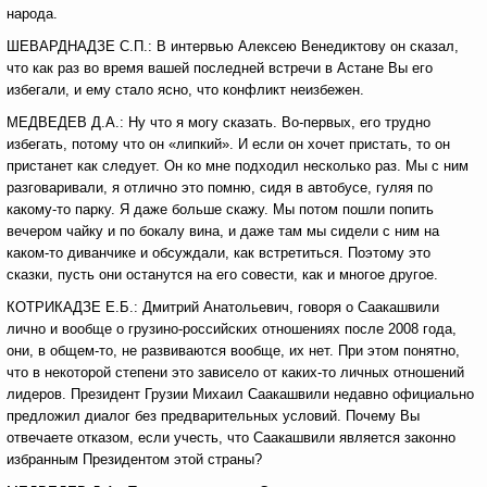
народа.
ШЕВАРДНАДЗЕ С.П.: В интервью Алексею Венедиктову он сказал,
что как раз во время вашей последней встречи в Астане Вы его
избегали, и ему стало ясно, что конфликт неизбежен.
МЕДВЕДЕВ Д.А.: Ну что я могу сказать. Во-первых, его трудно
избегать, потому что он «липкий». И если он хочет пристать, то он
пристанет как следует. Он ко мне подходил несколько раз. Мы с ним
разговаривали, я отлично это помню, сидя в автобусе, гуляя по
какому-то парку. Я даже больше скажу. Мы потом пошли попить
вечером чайку и по бокалу вина, и даже там мы сидели с ним на
каком-то диванчике и обсуждали, как встретиться. Поэтому это
сказки, пусть они останутся на его совести, как и многое другое.
КОТРИКАДЗЕ Е.Б.: Дмитрий Анатольевич, говоря о Саакашвили
лично и вообще о грузино-российских отношениях после 2008 года,
они, в общем-то, не развиваются вообще, их нет. При этом понятно,
что в некоторой степени это зависело от каких-то личных отношений
лидеров. Президент Грузии Михаил Саакашвили недавно официально
предложил диалог без предварительных условий. Почему Вы
отвечаете отказом, если учесть, что Саакашвили является законно
избранным Президентом этой страны?