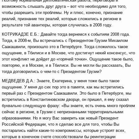
Поэтому нормальная дипломатическая работа, переговоры и
возможность слышать друг друга – вот что необходимо для того,
чтобы разрешить эти проблемы. Ну и плюс, конечно, признание
реалий, признание тех реалий, которые сложились в регионе в
результате той авантюры, которая случилась в 2008 году.
КОТРИКАДЗЕ Е.Б.: Давайте тогда вернемся к событиям 2008 года.
Тогда, в 2008-м, Вы встречались с Президентом Грузии Михаилом
Саакашвили, произошло это в Петербурге. Тогда сложилось такое
ощущение, в Тбилиси и в Москве, что достигнут некий консенсус, что
этот конфликт не дойдет до «горячей точки». Ощущение такое было,
повторяю, и в Москве, и в Тбилиси. Вы не могли бы рассказать, Вы
тогда договорились о чем-то с Президентом Грузии?
МЕДВЕДЕВ Д.А.: Знаете, Екатерина, у меня тоже было такое
ощущение. У меня до сих пор это в памяти, как мы встретились
первый раз с Президентом Саакашвили. Это было в Петербурге, мы
встретились в Константиновском дворце, он пришел, я ему сказал
буквально следующую фразу: «Вы знаете, есть очень много проблем
сейчас в регионе, в Грузии с непризнанными территориальными
образованиями. Но я могу Вас заверить как новый Президент
Российской Федерации, что я сделаю все для того, чтобы Вы
постарались найти какие-то компромиссы, которые устроят всех,
которые в конечном счете способствовали бы реинтеграции