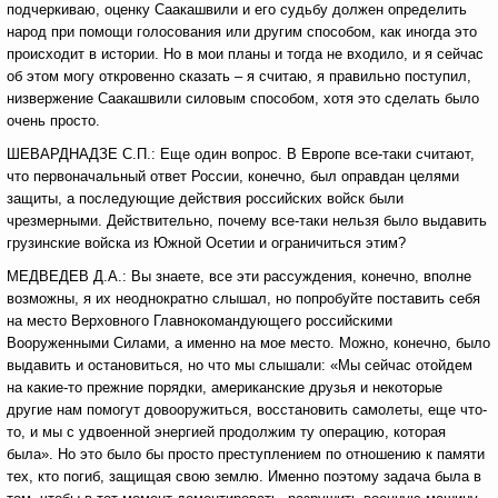
подчеркиваю, оценку Саакашвили и его судьбу должен определить
народ при помощи голосования или другим способом, как иногда это
происходит в истории. Но в мои планы и тогда не входило, и я сейчас
об этом могу откровенно сказать – я считаю, я правильно поступил,
низвержение Саакашвили силовым способом, хотя это сделать было
очень просто.
ШЕВАРДНАДЗЕ С.П.: Еще один вопрос. В Европе все-таки считают,
что первоначальный ответ России, конечно, был оправдан целями
защиты, а последующие действия российских войск были
чрезмерными. Действительно, почему все-таки нельзя было выдавить
грузинские войска из Южной Осетии и ограничиться этим?
МЕДВЕДЕВ Д.А.: Вы знаете, все эти рассуждения, конечно, вполне
возможны, я их неоднократно слышал, но попробуйте поставить себя
на место Верховного Главнокомандующего российскими
Вооруженными Силами, а именно на мое место. Можно, конечно, было
выдавить и остановиться, но что мы слышали: «Мы сейчас отойдем
на какие-то прежние порядки, американские друзья и некоторые
другие нам помогут довооружиться, восстановить самолеты, еще что-
то, и мы с удвоенной энергией продолжим ту операцию, которая
была». Но это было бы просто преступлением по отношению к памяти
тех, кто погиб, защищая свою землю. Именно поэтому задача была в