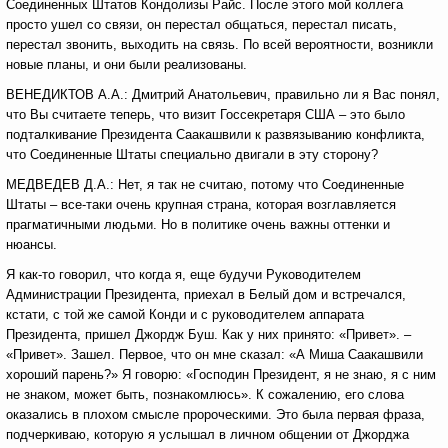
Соединенных Штатов Кондолизы Райс. После этого мой коллега
просто ушел со связи, он перестал общаться, перестал писать,
перестал звонить, выходить на связь. По всей вероятности, возникли
новые планы, и они были реализованы.
ВЕНЕДИКТОВ А.А.: Дмитрий Анатольевич, правильно ли я Вас понял,
что Вы считаете теперь, что визит Госсекретаря США – это было
подталкивание Президента Саакашвили к развязыванию конфликта,
что Соединенные Штаты специально двигали в эту сторону?
МЕДВЕДЕВ Д.А.: Нет, я так не считаю, потому что Соединенные
Штаты – все-таки очень крупная страна, которая возглавляется
прагматичными людьми. Но в политике очень важны оттенки и
нюансы.
Я как-то говорил, что когда я, еще будучи Руководителем
Администрации Президента, приехал в Белый дом и встречался,
кстати, с той же самой Конди и с руководителем аппарата
Президента, пришел Джордж Буш. Как у них принято: «Привет». –
«Привет». Зашел. Первое, что он мне сказал: «А Миша Саакашвили
хороший парень?» Я говорю: «Господин Президент, я не знаю, я с ним
не знаком, может быть, познакомлюсь». К сожалению, его слова
оказались в плохом смысле пророческими. Это была первая фраза,
подчеркиваю, которую я услышал в личном общении от Джорджа