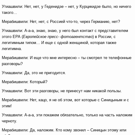
Утиашвили: Нет, нет, у Геденидзе – нет, у Курцикидзе было, но ничего
такого…
Мерабишвили: Нет, нет, с Россией что-то, через Германию, нет?
Утиашвили: А-а-а, знаю, знаю, у него был контакт с представителем
этого ЕРА (
Европейское пресс
- фотоагентство
) в России, с
легитимным типом… И еще с одной женщиной, которая также
легитимна.
Мерабишвили: И еще что мне интересно – ты смотрел те телефонные
разговоры?
Утиашвили: Да, это не пригодится.
Мерабишвили: Который?
Утиашвили: Вот эти разговоры, не принесут нам никакой пользы.
Мерабишвили: Нет, кацо, я не об этом, вот которые с Синицыным и с
этим!
Утиашвили: А-а-а, эти покажем обязательно, только на часть наложим
черноту.
Мерабишвили: Да, наложим. Кто кому звонил – Синицын этому или