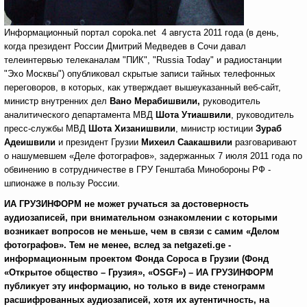
Информационный портал copoka.net 4 августа 2011 года (в день,
когда президент России Дмитрий Медведев в Сочи давал
телеинтервью телеканалам "ПИК", "Russia Today" и радиостанции
"Эхо Москвы") опубликовал скрытые записи тайных телефонных
переговоров, в которых, как утверждает вышеуказанный веб-сайт,
министр внутренних дел
Вано Мерабишвили,
руководитель
аналитического департамента МВД
Шота Утиашвили
, руководитель
пресс-службы МВД
Шота Хизанишвили
, министр юстиции
Зураб
Адеишвили
и президент Грузии
Михеил Саакашвили
разговаривают
о нашумевшем «Деле фотографов», задержанных 7 июля 2011 года по
обвинению в сотрудничестве в ГРУ Генштаба Минобороны РФ -
шпионаже в пользу России.
ИА ГРУЗИНФОРМ не может ручаться за достоверность
аудиозаписей, при внимательном ознакомлении с которыми
возникает вопросов не меньше, чем в связи с самим «Делом
фотографов». Тем не менее, вслед за netgazeti.ge -
информационным проектом Фонда Сороса в Грузии (Фонд
«Открытое общество – Грузия», «OSGF») – ИА ГРУЗИНФОРМ
публикует эту информацию, но только в виде стенограмм
расшифрованных аудиозаписей, хотя их аутентичность, на