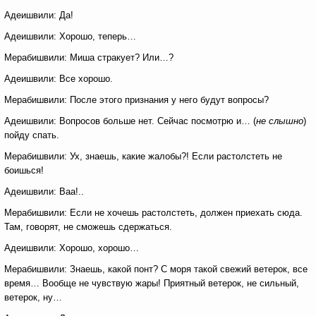
Адеишвили: Да!
Адеишвили: Хорошо, теперь…
Мерабишвили: Миша стракует? Или…?
Адеишвили: Все хорошо.
Мерабишвили: После этого признания у него будут вопросы?
Адеишвили: Вопросов больше нет. Сейчас посмотрю и… (
не слышно
)
пойду спать.
Мерабишвили: Ух, знаешь, какие жалобы?! Если растолстеть не
боишься!
Адеишвили: Ваа!..
Мерабишвили: Если не хочешь растолстеть, должен приехать сюда.
Там, говорят, не сможешь сдержаться.
Адеишвили: Хорошо, хорошо…
Мерабишвили: Знаешь, какой понт? С моря такой свежий ветерок, все
время… Вообще не чувствую жары! Приятный ветерок, не сильный,
ветерок, ну…