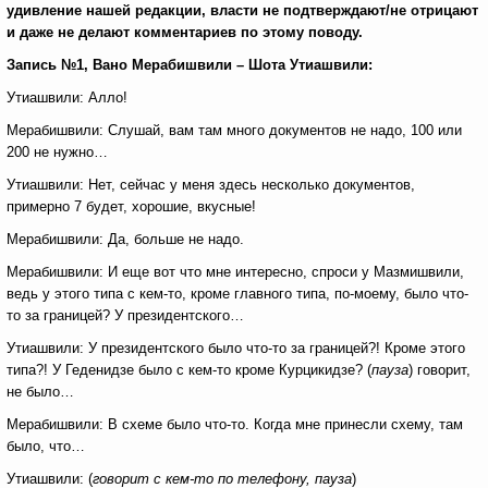
удивление нашей редакции, власти не подтверждают/не отрицают
и даже не делают комментариев по этому поводу.
Запись №1, Вано Мерабишвили – Шота Утиашвили:
Утиашвили: Алло!
Мерабишвили: Слушай, вам там много документов не надо, 100 или
200 не нужно…
Утиашвили: Нет, сейчас у меня здесь несколько документов,
примерно 7 будет, хорошие, вкусные!
Мерабишвили: Да, больше не надо.
Мерабишвили: И еще вот что мне интересно, спроси у Мазмишвили,
ведь у этого типа с кем-то, кроме главного типа, по-моему, было что-
то за границей? У президентского…
Утиашвили: У президентского было что-то за границей?! Кроме этого
типа?! У Геденидзе было с кем-то кроме Курцикидзе? (
пауза
) говорит,
не было…
Мерабишвили: В схеме было что-то. Когда мне принесли схему, там
было, что…
Утиашвили: (
говорит с кем-то по телефону, пауза
)