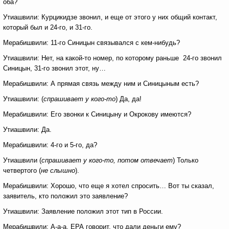
оба?
Утиашвили: Курцикидзе звонил, и еще от этого у них общий контакт,
который был и 24-го, и 31-го.
Мерабишвили: 11-го Синицын связывался с кем-нибудь?
Утиашвили: Нет, на какой-то номер, по которому раньше 24-го звонил
Синицын, 31-го звонил этот, ну…
Мерабишвили: А прямая связь между ним и Синицыным есть?
Утиашвили: (
спрашивает у кого-то
) Да, да!
Мерабишвили: Его звонки к Синицыну и Окрокову имеются?
Утиашвили: Да.
Мерабишвили: 4-го и 5-го, да?
Утиашвили (
спрашивает у кого-то, потом отвечает
) Только
четвертого (
не слышно
).
Мерабишвили: Хорошо, что еще я хотел спросить… Вот ты сказал,
заявитель, кто положил это заявление?
Утиашвили: Заявление положил этот тип в России.
Мерабишвили: А-а-а, ЕРА говорит, что дали деньги ему?