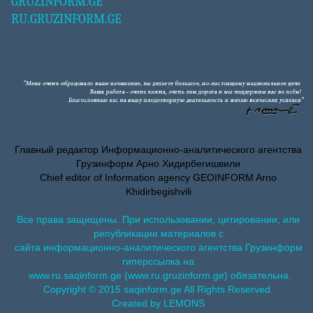
GRUZINFORM.GE
RU.GRUZINFORM.GE
Главный редактор Информационно-аналитического агентства
Грузинформ Арно Хидирбегишвили
Chief editor of Information agency GEOINFORM Arno
Khidirbegishvili
Все права защищены. При использовании, цитировании, или
републикации материалов с
сайта информационно-аналитического агентства Грузинформ
гиперссылка на
www.ru.saqinform.ge (www.ru.gruzinform.ge) обязательна.
Copyright © 2015 saqinform.ge All Rights Reserved.
Created by LEMONS