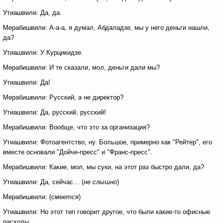
Утиашвили: Да, да.
Мерабишвили: А-а-а, я думал, Абдаладзе, мы у него деньги нашли,
да?
Утиашвили: У Курцикидзе.
Мерабишвили: И те сказали, мол, деньги дали мы?
Утиашвили: Да!
Мерабишвили: Русский, а не директор?
Утиашвили: Да, русский, русский!
Мерабишвили: Вообще, что это за организация?
Утиашвили: Фотоагентство, ну. Большое, примерно как "Рейтер", его
вместе основали "Дойче-пресс" и "Франс-пресс".
Мерабишвили: Какие, мол, мы суки, на этот раз быстро дали, да?
Утиашвили: Да, сейчас… (
не слышно
)
Мерабишвили: (
смеется
)
Утиашвили: Но этот тип говорит другое, что были какие-то офисные
расходы…