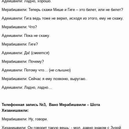
Адеишвили: Ладно, хорошо.
Мерабишвили: Теперь скажи Мише и Гиге – это билет, или не билет?
Адеишвили: Гига ведь тоже не верил, исходя из этого, ему не скажу.
Мерабишвили: Что?
Адеишвили: Пока не скажу.
Мерабишвили: Гиге?
Адеишвили: Да! (
смеется
)
Мерабишвили: Почему?
Адеишвили: Потому что… (
не слышно
)
Мерабишвили: Сейчас я ему позвоню, выругаю.
Адеишвили: Ладно, ладно…
Телефонная запись №3, Вано Мерабишвили – Шота
Хизанишвили:
Мерабишвили: Ну, говори.
Хизанишвили: Он говорит такую вещь: - мол, давно знаком с Зурой