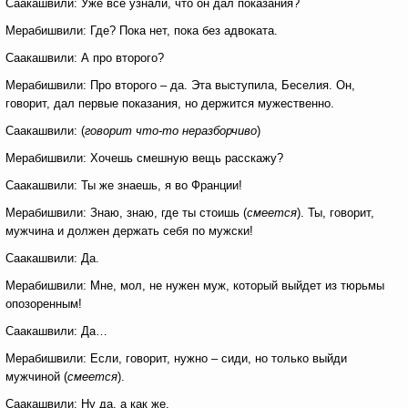
Саакашвили: Уже все узнали, что он дал показания?
Мерабишвили: Где? Пока нет, пока без адвоката.
Саакашвили: А про второго?
Мерабишвили: Про второго – да. Эта выступила, Беселия. Он,
говорит, дал первые показания, но держится мужественно.
Саакашвили: (
говорит что-то неразборчиво
)
Мерабишвили: Хочешь смешную вещь расскажу?
Саакашвили: Ты же знаешь, я во Франции!
Мерабишвили: Знаю, знаю, где ты стоишь (
смеется
). Ты, говорит,
мужчина и должен держать себя по мужски!
Саакашвили: Да.
Мерабишвили: Мне, мол, не нужен муж, который выйдет из тюрьмы
опозоренным!
Саакашвили: Да…
Мерабишвили: Если, говорит, нужно – сиди, но только выйди
мужчиной (
смеется
).
Саакашвили: Ну да, а как же.