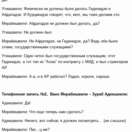
Утиашвили: Физически не должны были делать Геденидзе и
Абдаладзе. И Курцикидзе говорят, что, мол, мы тоже делаем это.
Мерабишвили: Абдаладзе не должен был делать, да?
Утиашвили: Не должен был.
Мерабишвили: Ни Абдаладзе, ни Геденидзе, да? Ведь оба были
этими, государственными служащими?
Утиашвили: Один четко был государственным служащим, этот
Геденидзе, а тот тип из "Алиа" по контракту с МИД, и был стрингером
АР.
Мерабишвили: А-а, и в АР работал? Ладно, короче, хорошо.
Телефонная запись №2, Вано Мерабишвили – Зураб Адеишвили:
Адеишвили: Да!
Мерабишвили: Что еще теперь нам сделать?
Адеишвили: Ничего, вот сейчас я должен посмотреть… (
не слышно
)
Мерабишвили: Пиз…ц им?