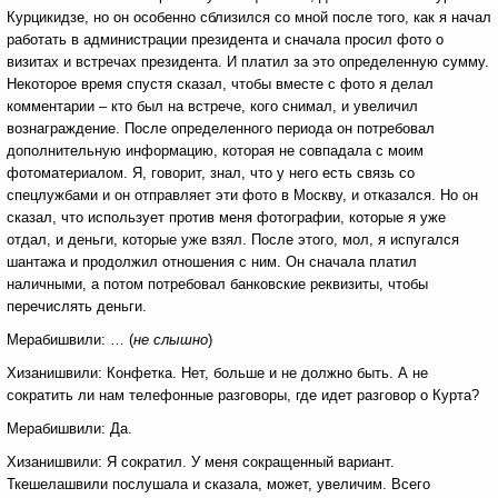
Курцикидзе, но он особенно сблизился со мной после того, как я начал
работать в администрации президента и сначала просил фото о
визитах и встречах президента. И платил за это определенную сумму.
Некоторое время спустя сказал, чтобы вместе с фото я делал
комментарии – кто был на встрече, кого снимал, и увеличил
вознаграждение. После определенного периода он потребовал
дополнительную информацию, которая не совпадала с моим
фотоматериалом. Я, говорит, знал, что у него есть связь со
спецлужбами и он отправляет эти фото в Москву, и отказался. Но он
сказал, что использует против меня фотографии, которые я уже
отдал, и деньги, которые уже взял. После этого, мол, я испугался
шантажа и продолжил отношения с ним. Он сначала платил
наличными, а потом потребовал банковские реквизиты, чтобы
перечислять деньги.
Мерабишвили: … (
не слышно
)
Хизанишвили: Конфетка. Нет, больше и не должно быть. А не
сократить ли нам телефонные разговоры, где идет разговор о Курта?
Мерабишвили: Да.
Хизанишвили: Я сократил. У меня сокращенный вариант.
Ткешелашвили послушала и сказала, может, увеличим. Всего