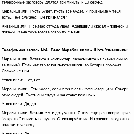
телефонные разговоры длятся три минуты и 10 секунд.
Мерабишвили: Пусть будет, пусть все будет. И признание у тебя
есть… (
не слышно
). Он признался?
Хизанишвили: Я сейчас оттуда ушел, Адеишвили сказал - принеси и
покажи. Жена тоже готова говорить с нами.
Телефонная запись №4, Вано Мерабишвили – Шота Утиашвили:
Мерабишвили: Вставьте в компьютер, переснимите на сканер линию
за линией. Если нет твоих компьютерщиков, то Котария поможет.
Свяжись с ним.
Утиашвили: Нет, нет.
Мерабишвили: Тем более, если у тебя есть компьютерщики. Собери
этих людей. Пусть они сядут и работают всю ночь.
Утиашвили: Да, да.
Мерабишвили: Возьмите эти документы. Я тебе еще раз говорю, гриф
"секретно" снимать не нужно. Отсканируйте их. И красиво, аккуратно
наложите черноту.
Утиашвили: Да.