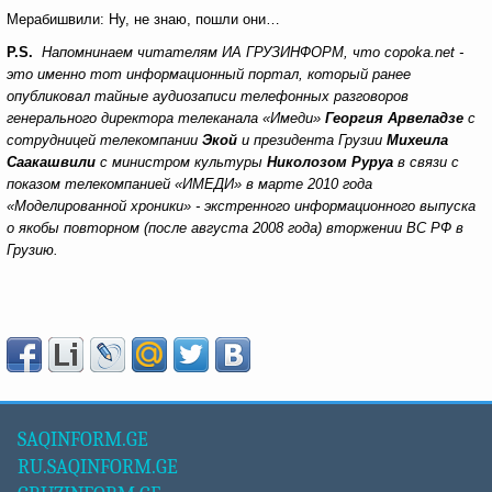
Мерабишвили: Ну, не знаю, пошли они…
P.S.
Напомнинаем читателям ИА ГРУЗИНФОРМ, что copoka.net -
это именно тот информационный портал, который ранее
опубликовал тайные аудиозаписи телефонных разговоров
генерального директора телеканала «Имеди»
Георгия Арвеладзе
с
сотрудницей телекомпании
Экой
и президента Грузии
Михеила
Саакашвили
с министром культуры
Николозом Руруа
в связи с
показом телекомпанией «ИМЕДИ» в марте 2010 года
«Моделированной хроники» - экстренного информационного выпуска
о якобы повторном (после августа 2008 года) вторжении ВС РФ в
Грузию.
SAQINFORM.GE
RU.SAQINFORM.GE